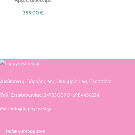
Άμεσα Διαθέσιμο
288.00
€
Διεύθυνση:
Πάροδος 6ης Οκτωβρίου 68, Ελασσόνα
Τηλ. Επικοινωνίας:
2493300917-6984456224
Mail: info@happy-nest.gr
Πολική Απορρήτου