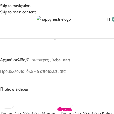
5% Επιπλέον έκπτωση για πληρωμές με κάρτα!
Skip to navigation
Skip to main content
Categories
Αρχική σελίδα
Συρταριέρες , Bebe-stars
Προβάλλονται όλα - 5 αποτελέσματα
Show sidebar
-5%
Συρταριέρα-Αλλαξιέρα Monna
Συρταριέρα-Αλλαξιέρα Polar