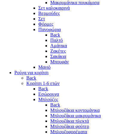
Μακρυμάνικα πουκάμισα
Σετ καλοκαιρινά
Βερμούδες
Σετ
Φόρμες
Πανοφώρια
Back
Παλτό
Αμάνικα
Ζακέτες
Σακάκια
Μπουφάν
Μαγιό
Ρούχα για κορίτσι
Back
Κορίτσι 1-6 ετών
Back
Εσώρουχα
Μπλούζες
Back
Μπλουζάκια κοντομάνικα
Μπλουζάκια μακρυμάνικα
Μπλουζάκια πλεκτά
Μπλουζάκια φούτερ
Μπλουζοφορέματα