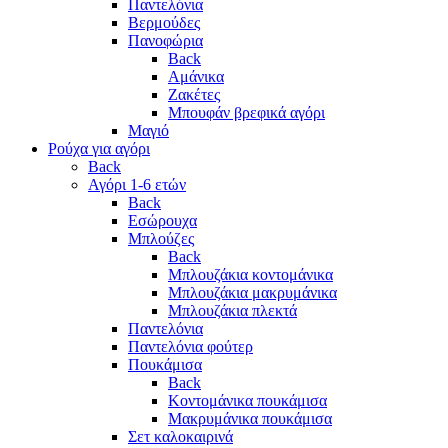
Παντελόνια
Βερμούδες
Πανοφώρια
Back
Αμάνικα
Ζακέτες
Μπουφάν βρεφικά αγόρι
Μαγιό
Ρούχα για αγόρι
Back
Αγόρι 1-6 ετών
Back
Εσώρουχα
Μπλούζες
Back
Μπλουζάκια κοντομάνικα
Μπλουζάκια μακρυμάνικα
Μπλουζάκια πλεκτά
Παντελόνια
Παντελόνια φούτερ
Πουκάμισα
Back
Κοντομάνικα πουκάμισα
Μακρυμάνικα πουκάμισα
Σετ καλοκαιρινά