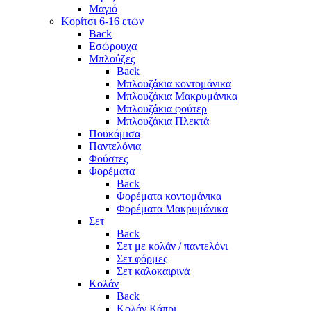
Μαγιό
Κορίτσι 6-16 ετών
Back
Εσώρουχα
Μπλούζες
Back
Μπλουζάκια κοντομάνικα
Μπλουζάκια Μακρυμάνικα
Μπλουζάκια φούτερ
Μπλουζάκια Πλεκτά
Πουκάμισα
Παντελόνια
Φούστες
Φορέματα
Back
Φορέματα κοντομάνικα
Φορέματα Μακρυμάνικα
Σετ
Back
Σετ με κολάν / παντελόνι
Σετ φόρμες
Σετ καλοκαιρινά
Κολάν
Back
Κολάν Κάπρι