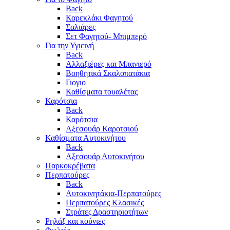
Back
Καρεκλάκι Φαγητού
Σαλιάρες
Σετ Φαγητού- Μπιμπερό
Για την Υγιεινή
Back
Αλλαξιέρες και Μπανιερό
Βοηθητικά Σκαλοπατάκια
Γιογιο
Καθίσματα τουαλέτας
Καρότσια
Back
Καρότσια
Αξεσουάρ Καροτσιού
Καθίσματα Αυτοκινήτου
Back
Αξεσουάρ Αυτοκινήτου
Παρκοκρέβατα
Περπατούρες
Back
Αυτοκινητάκια-Περπατούρες
Περπατούρες Κλασικές
Στράτες Δραστηριοτήτων
Ρηλάξ και κούνιες