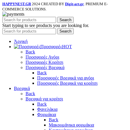
HAPPYNEST.GR
2024 CREATED BY
Digit-art.gr
. PREMIUM E-
COMMERCE SOLUTIONS.
Search
Start typing to see products you are looking for.
Search
Άρχική
Προσφορές
HOT
Back
Προσφορές Αγόρι
Προσφορές Κορίτσι
Προσφορές Βρεφικά
Back
Προσφορές Βρεφικά για αγόρι
Προσφορές Βρεφικά για κορίτσι
Βρεφικά
Back
Βρεφικά για κορίτσι
Back
Φανελάκια
Φορμάκια
Back
Μακρυμάνικα φορμάκια