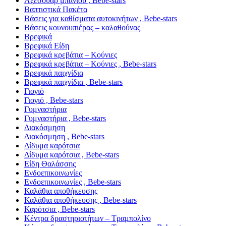
Αξεσουάρ μπάνιου , Bebe-stars
Βαπτιστικά Πακέτα
Βάσεις για καθίσματα αυτοκινήτων , Bebe-stars
Βάσεις κουνουπιέρας – καλαθούνας
Βρεφικά
Βρεφικά Είδη
Βρεφικά κρεβάτια – Κούνιες
Βρεφικά κρεβάτια – Κούνιες , Bebe-stars
Βρεφικά παιχνίδια
Βρεφικά παιχνίδια , Bebe-stars
Γιογιό
Γιογιό , Bebe-stars
Γυμναστήρια
Γυμναστήρια , Bebe-stars
Διακόσμηση
Διακόσμηση , Bebe-stars
Δίδυμα καρότσια
Δίδυμα καρότσια , Bebe-stars
Είδη Θαλάσσης
Ενδοεπικοινωνίες
Ενδοεπικοινωνίες , Bebe-stars
Καλάθια αποθήκευσης
Καλάθια αποθήκευσης , Bebe-stars
Καρότσια , Bebe-stars
Κέντρα δραστηριοτήτων – Τραμπολίνο