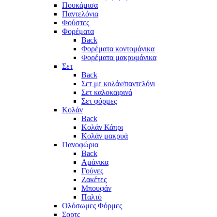
Πουκάμισα
Παντελόνια
Φούστες
Φορέματα
Back
Φορέματα κοντομάνικα
Φορέματα μακρυμάνικα
Σετ
Back
Σετ με κολάν/παντελόνι
Σετ καλοκαιρινά
Σετ φόρμες
Κολάν
Back
Κολάν Κάπρι
Κολάν μακρυά
Πανοφώρια
Back
Αμάνικα
Γούνες
Ζακέτες
Μπουφάν
Παλτό
Ολόσωμες Φόρμες
Σορτς