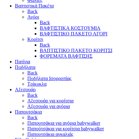
Φωλιές
Βαπτιστικά Πακέτα
Back
Αγόρι
Back
ΒΑΦΤΙΣΤΙΚΑ ΚΟΣΤΟΥΜΙΑ
ΒΑΦΤΙΣΤΙΚΟ ΠΑΚΕΤΟ ΑΓΟΡΙ
Κορίτσι
Back
ΒΑΠΤΙΣΤΙΚΟ ΠΑΚΕΤΟ ΚΟΡΙΤΣΙ
ΦΟΡΕΜΑΤΑ ΒΑΦΤΙΣΗΣ
Πατίνια
Ποδήλατα
Back
Ποδήλατα Ισορροπίας
Τρίκυκλα
Αξεσουάρ
Back
Αξεσουάρ για κορίτσια
Αξεσουάρ για αγόρια
Παπουτσάκια
Back
Παπουτσάκια για αγόρια babywalker
Παπούτσάκια για κορίτσια babywalker
Παπουτσάκια αγκαλιάς