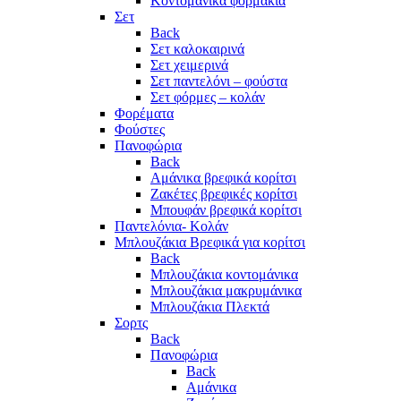
Κοντομάνικα φορμάκια
Σετ
Back
Σετ καλοκαιρινά
Σετ χειμερινά
Σετ παντελόνι – φούστα
Σετ φόρμες – κολάν
Φορέματα
Φούστες
Πανοφώρια
Back
Αμάνικα βρεφικά κορίτσι
Ζακέτες βρεφικές κορίτσι
Μπουφάν βρεφικά κορίτσι
Παντελόνια- Κολάν
Μπλουζάκια Βρεφικά για κορίτσι
Back
Μπλουζάκια κοντομάνικα
Μπλουζάκια μακρυμάνικα
Μπλουζάκια Πλεκτά
Σορτς
Back
Πανοφώρια
Back
Αμάνικα