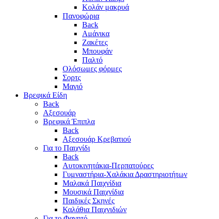
Κολάν μακρυά
Πανοφώρια
Back
Αμάνικα
Ζακέτες
Μπουφάν
Παλτό
Ολόσωμες φόρμες
Σορτς
Μαγιό
Βρεφικά Είδη
Back
Αξεσουάρ
Βρεφικά Έπιπλα
Back
Αξεσουάρ Κρεβατιού
Για το Παιχνίδι
Back
Αυτοκινητάκια-Περπατούρες
Γυμναστήρια-Χαλάκια Δραστηριοτήτων
Μαλακά Παιχνίδια
Μουσικά Παιχνίδια
Παιδικές Σκηνές
Καλάθια Παιχνιδιών
Για το Φαγητό