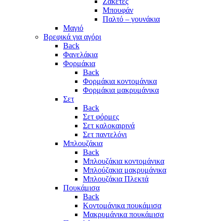
Ζακέτες
Μπουφάν
Παλτό – γουνάκια
Μαγιό
Βρεφικά για αγόρι
Back
Φανελάκια
Φορμάκια
Back
Φορμάκια κοντομάνικα
Φορμάκια μακρυμάνικα
Σετ
Back
Σετ φόρμες
Σετ καλοκαιρινά
Σετ παντελόνι
Μπλουζάκια
Back
Μπλουζάκια κοντομάνικα
Μπλούζακια μακρυμάνικα
Μπλουζάκια Πλεκτά
Πουκάμισα
Back
Κοντομάνικα πουκάμισα
Μακρυμάνικα πουκάμισα