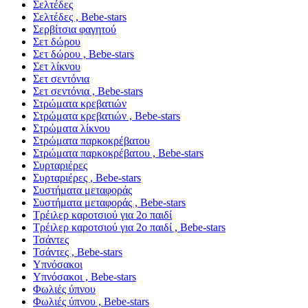
Σελτέδες
Σελτέδες , Bebe-stars
Σερβίτσια φαγητού
Σετ δώρου
Σετ δώρου , Bebe-stars
Σετ λίκνου
Σετ σεντόνια
Σετ σεντόνια , Bebe-stars
Στρώματα κρεβατιών
Στρώματα κρεβατιών , Bebe-stars
Στρώματα λίκνου
Στρώματα παρκοκρέβατου
Στρώματα παρκοκρέβατου , Bebe-stars
Συρταριέρες
Συρταριέρες , Bebe-stars
Συστήματα μεταφοράς
Συστήματα μεταφοράς , Bebe-stars
Τρέιλερ καροτσιού για 2ο παιδί
Τρέιλερ καροτσιού για 2ο παιδί , Bebe-stars
Τσάντες
Τσάντες , Bebe-stars
Υπνόσακοι
Υπνόσακοι , Bebe-stars
Φωλιές ύπνου
Φωλιές ύπνου , Bebe-stars