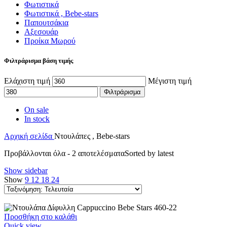
Φωτιστικά
Φωτιστικά , Bebe-stars
Παπουτσάκια
Αξεσουάρ
Προίκα Μωρού
Φιλτράρισμα βάση τιμής
Ελάχιστη τιμή
Μέγιστη τιμή
Φιλτράρισμα
On sale
In stock
Αρχική σελίδα
Ντουλάπες , Bebe-stars
Προβάλλονται όλα - 2 αποτελέσματα
Sorted by latest
Show sidebar
Show
9
12
18
24
Προσθήκη στο καλάθι
Quick view