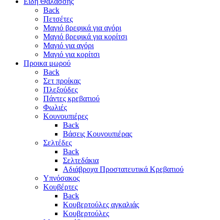
Είδη Θαλάσσης
Back
Πετσέτες
Μαγιό βρεφικά για αγόρι
Μαγιό βρεφικά για κορίτσι
Μαγιό για αγόρι
Μαγιό για κορίτσι
Προικα μωρού
Back
Σετ προίκας
Πλεξούδες
Πάντες κρεβατιού
Φωλιές
Κουνουπιέρες
Back
Βάσεις Κουνουπιέρας
Σελτέδες
Back
Σελτεδάκια
Αδιάβροχα Προστατευτικά Κρεβατιού
Υπνόσακος
Κουβέρτες
Back
Κουβερτούλες αγκαλιάς
Κουβερτούλες