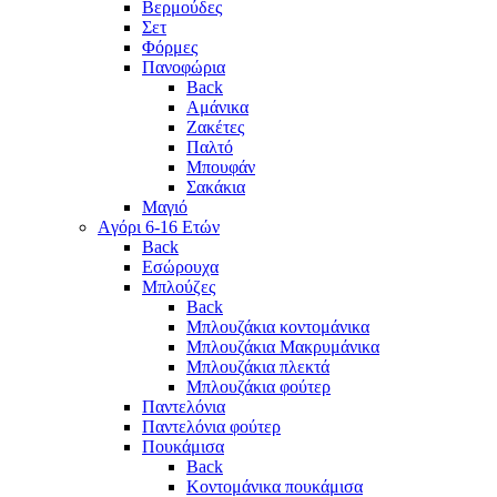
Βερμούδες
Σετ
Φόρμες
Πανοφώρια
Back
Αμάνικα
Ζακέτες
Παλτό
Μπουφάν
Σακάκια
Μαγιό
Aγόρι 6-16 Ετών
Back
Eσώρουχα
Μπλούζες
Back
Μπλουζάκια κοντομάνικα
Μπλουζάκια Μακρυμάνικα
Μπλουζάκια πλεκτά
Μπλουζάκια φούτερ
Παντελόνια
Παντελόνια φούτερ
Πουκάμισα
Back
Κοντομάνικα πουκάμισα