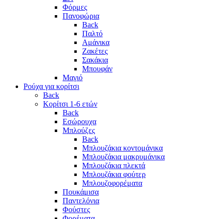
Φόρμες
Πανοφώρια
Back
Παλτό
Αμάνικα
Ζακέτες
Σακάκια
Μπουφάν
Μαγιό
Ρούχα για κορίτσι
Back
Κορίτσι 1-6 ετών
Back
Εσώρουχα
Μπλούζες
Back
Μπλουζάκια κοντομάνικα
Μπλουζάκια μακρυμάνικα
Μπλουζάκια πλεκτά
Μπλουζάκια φούτερ
Μπλουζοφορέματα
Πουκάμισα
Παντελόνια
Φούστες
Φορέματα