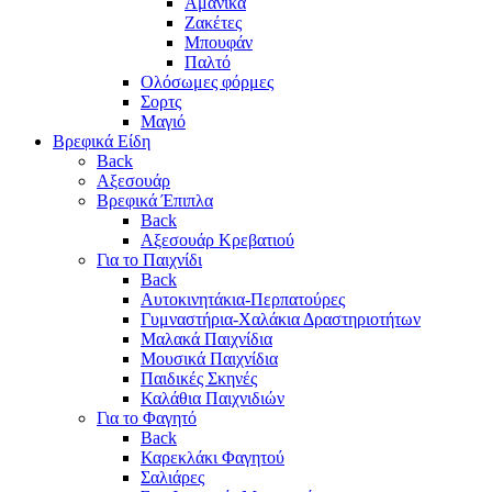
Αμάνικα
Ζακέτες
Μπουφάν
Παλτό
Ολόσωμες φόρμες
Σορτς
Μαγιό
Βρεφικά Είδη
Back
Αξεσουάρ
Βρεφικά Έπιπλα
Back
Αξεσουάρ Κρεβατιού
Για το Παιχνίδι
Back
Αυτοκινητάκια-Περπατούρες
Γυμναστήρια-Χαλάκια Δραστηριοτήτων
Μαλακά Παιχνίδια
Μουσικά Παιχνίδια
Παιδικές Σκηνές
Καλάθια Παιχνιδιών
Για το Φαγητό
Back
Καρεκλάκι Φαγητού
Σαλιάρες