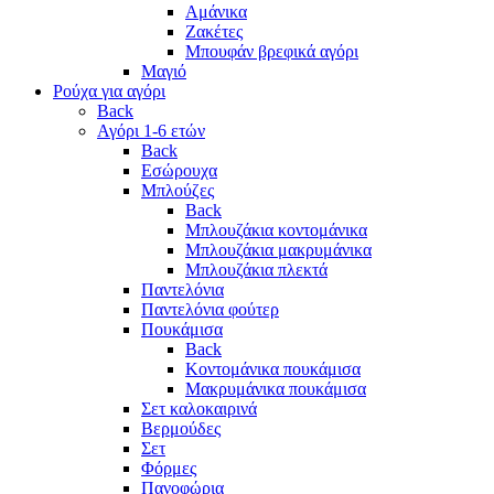
Αμάνικα
Ζακέτες
Μπουφάν βρεφικά αγόρι
Μαγιό
Ρούχα για αγόρι
Back
Αγόρι 1-6 ετών
Back
Εσώρουχα
Μπλούζες
Back
Μπλουζάκια κοντομάνικα
Μπλουζάκια μακρυμάνικα
Μπλουζάκια πλεκτά
Παντελόνια
Παντελόνια φούτερ
Πουκάμισα
Back
Κοντομάνικα πουκάμισα
Μακρυμάνικα πουκάμισα
Σετ καλοκαιρινά
Βερμούδες
Σετ
Φόρμες
Πανοφώρια