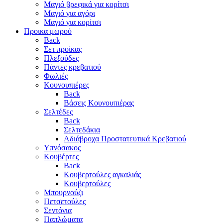
Μαγιό βρεφικά για κορίτσι
Μαγιό για αγόρι
Μαγιό για κορίτσι
Προικα μωρού
Back
Σετ προίκας
Πλεξούδες
Πάντες κρεβατιού
Φωλιές
Κουνουπιέρες
Back
Βάσεις Κουνουπιέρας
Σελτέδες
Back
Σελτεδάκια
Αδιάβροχα Προστατευτικά Κρεβατιού
Υπνόσακος
Κουβέρτες
Back
Κουβερτούλες αγκαλιάς
Κουβερτούλες
Μπουρνούζι
Πετσετούλες
Σεντόνια
Παπλώματα