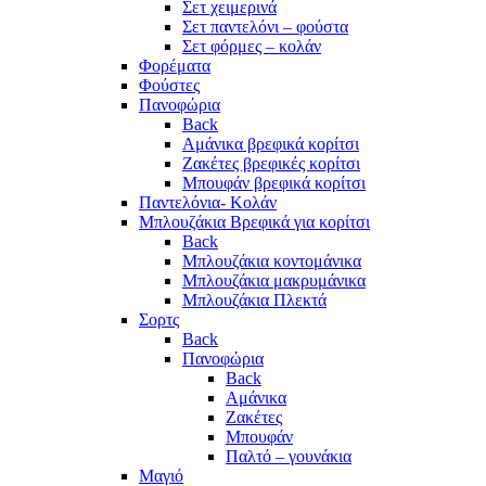
Σετ χειμερινά
Σετ παντελόνι – φούστα
Σετ φόρμες – κολάν
Φορέματα
Φούστες
Πανοφώρια
Back
Αμάνικα βρεφικά κορίτσι
Ζακέτες βρεφικές κορίτσι
Μπουφάν βρεφικά κορίτσι
Παντελόνια- Κολάν
Μπλουζάκια Βρεφικά για κορίτσι
Back
Μπλουζάκια κοντομάνικα
Μπλουζάκια μακρυμάνικα
Μπλουζάκια Πλεκτά
Σορτς
Back
Πανοφώρια
Back
Αμάνικα
Ζακέτες
Μπουφάν
Παλτό – γουνάκια
Μαγιό