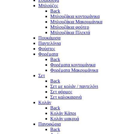
Εσώρουχα
Μπλούζες
Back
Μπλουζάκια κοντομάνικα
Μπλουζάκια Μακρυμάνικα
Μπλουζάκια φούτερ
Μπλουζάκια Πλεκτά
Πουκάμισα
Παντελόνια
Φούστες
Φορέματα
Back
Φορέματα κοντομάνικα
Φορέματα Μακρυμάνικα
Σετ
Back
Σετ με κολάν / παντελόνι
Σετ φόρμες
Σετ καλοκαιρινά
Κολάν
Back
Κολάν Κάπρι
Κολάν μακρυά
Πανοφώρια
Back