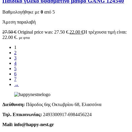
Παιδικό γιλέκο υφασμάτινο μαύρο GANG 124540
Βαθμολογήθηκε με
0
από 5
Άμεση παραλαβή
27.50
€
Original price was: 27.50 €.
22.00
€
Η τρέχουσα τιμή είναι:
22.00 €.
με φπα
1
2
3
4
5
6
7
→
Διεύθυνση:
Πάροδος 6ης Οκτωβρίου 68, Ελασσόνα
Τηλ. Επικοινωνίας:
2493300917-6984456224
Mail: info@happy-nest.gr