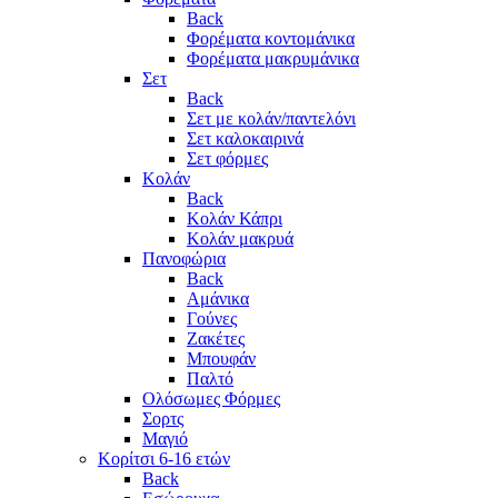
Back
Φορέματα κοντομάνικα
Φορέματα μακρυμάνικα
Σετ
Back
Σετ με κολάν/παντελόνι
Σετ καλοκαιρινά
Σετ φόρμες
Κολάν
Back
Κολάν Κάπρι
Κολάν μακρυά
Πανοφώρια
Back
Αμάνικα
Γούνες
Ζακέτες
Μπουφάν
Παλτό
Ολόσωμες Φόρμες
Σορτς
Μαγιό
Κορίτσι 6-16 ετών
Back