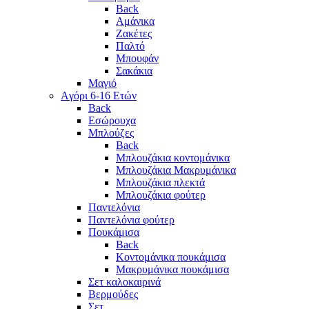
Back
Αμάνικα
Ζακέτες
Παλτό
Μπουφάν
Σακάκια
Μαγιό
Aγόρι 6-16 Ετών
Back
Eσώρουχα
Μπλούζες
Back
Μπλουζάκια κοντομάνικα
Μπλουζάκια Μακρυμάνικα
Μπλουζάκια πλεκτά
Μπλουζάκια φούτερ
Παντελόνια
Παντελόνια φούτερ
Πουκάμισα
Back
Κοντομάνικα πουκάμισα
Μακρυμάνικα πουκάμισα
Σετ καλοκαιρινά
Βερμούδες
Σετ