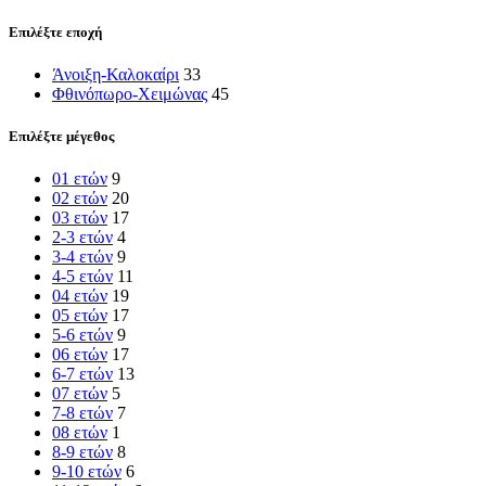
Επιλέξτε εποχή
Άνοιξη-Καλοκαίρι
33
Φθινόπωρο-Χειμώνας
45
Επιλέξτε μέγεθος
01 ετών
9
02 ετών
20
03 ετών
17
2-3 ετών
4
3-4 ετών
9
4-5 ετών
11
04 ετών
19
05 ετών
17
5-6 ετών
9
06 ετών
17
6-7 ετών
13
07 ετών
5
7-8 ετών
7
08 ετών
1
8-9 ετών
8
9-10 ετών
6