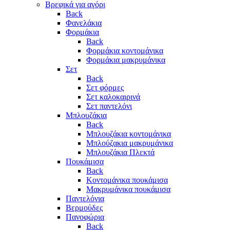
Βρεφικά για αγόρι
Back
Φανελάκια
Φορμάκια
Back
Φορμάκια κοντομάνικα
Φορμάκια μακρυμάνικα
Σετ
Back
Σετ φόρμες
Σετ καλοκαιρινά
Σετ παντελόνι
Μπλουζάκια
Back
Μπλουζάκια κοντομάνικα
Μπλούζακια μακρυμάνικα
Μπλουζάκια Πλεκτά
Πουκάμισα
Back
Κοντομάνικα πουκάμισα
Μακρυμάνικα πουκάμισα
Παντελόνια
Βερμούδες
Πανοφώρια
Back