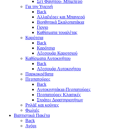
Σετ Φαγητού- Μπιμπερό
Για την Υγιεινή
Back
Αλλαξιέρες και Μπανιερό
Βοηθητικά Σκαλοπατάκια
Γιογιο
Καθίσματα τουαλέτας
Καρότσια
Back
Καρότσια
Αξεσουάρ Καροτσιού
Καθίσματα Αυτοκινήτου
Back
Αξεσουάρ Αυτοκινήτου
Παρκοκρέβατα
Περπατούρες
Back
Αυτοκινητάκια-Περπατούρες
Περπατούρες Κλασικές
Στράτες Δραστηριοτήτων
Ρηλάξ και κούνιες
Φωλιές
Βαπτιστικά Πακέτα
Back
Αγόρι