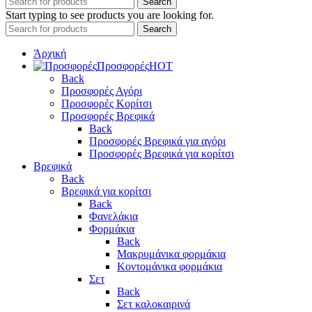
Search
Start typing to see products you are looking for.
Search
Άρχική
Προσφορές
HOT
Back
Προσφορές Αγόρι
Προσφορές Κορίτσι
Προσφορές Βρεφικά
Back
Προσφορές Βρεφικά για αγόρι
Προσφορές Βρεφικά για κορίτσι
Βρεφικά
Back
Βρεφικά για κορίτσι
Back
Φανελάκια
Φορμάκια
Back
Μακρυμάνικα φορμάκια
Κοντομάνικα φορμάκια
Σετ
Back
Σετ καλοκαιρινά