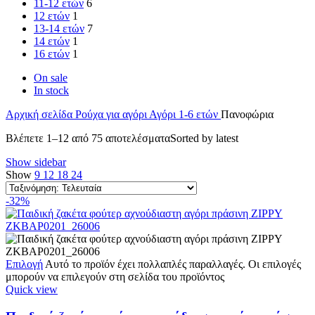
11-12 ετών
6
12 ετών
1
13-14 ετών
7
14 ετών
1
16 ετών
1
On sale
In stock
Αρχική σελίδα
Ρούχα για αγόρι
Αγόρι 1-6 ετών
Πανοφώρια
Βλέπετε 1–12 από 75 αποτελέσματα
Sorted by latest
Show sidebar
Show
9
12
18
24
-32%
Επιλογή
Αυτό το προϊόν έχει πολλαπλές παραλλαγές. Οι επιλογές
μπορούν να επιλεγούν στη σελίδα του προϊόντος
Quick view