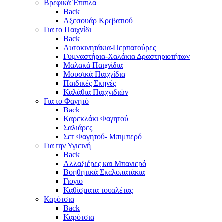
Βρεφικά Έπιπλα
Back
Αξεσουάρ Κρεβατιού
Για το Παιχνίδι
Back
Αυτοκινητάκια-Περπατούρες
Γυμναστήρια-Χαλάκια Δραστηριοτήτων
Μαλακά Παιχνίδια
Μουσικά Παιχνίδια
Παιδικές Σκηνές
Καλάθια Παιχνιδιών
Για το Φαγητό
Back
Καρεκλάκι Φαγητού
Σαλιάρες
Σετ Φαγητού- Μπιμπερό
Για την Υγιεινή
Back
Αλλαξιέρες και Μπανιερό
Βοηθητικά Σκαλοπατάκια
Γιογιο
Καθίσματα τουαλέτας
Καρότσια
Back
Καρότσια