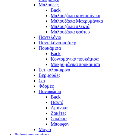
Μπλούζες
Back
Μπλουζάκια κοντομάνικα
Μπλουζάκια Μακρυμάνικα
Μπλουζάκια πλεκτά
Μπλουζάκια φούτερ
Παντελόνια
Παντελόνια φούτερ
Πουκάμισα
Back
Κοντομάνικα πουκάμισα
Μακρυμάνικα πουκάμισα
Σετ καλοκαιρινά
Βερμούδες
Σετ
Φόρμες
Πανοφώρια
Back
Παλτό
Αμάνικα
Ζακέτες
Σακάκια
Μπουφάν
Μαγιό
Ρούχα για κορίτσι