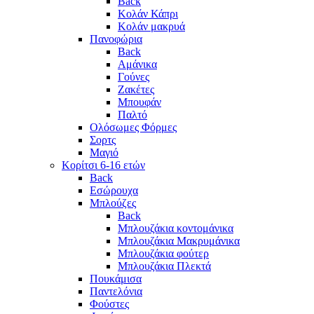
Back
Κολάν Κάπρι
Κολάν μακρυά
Πανοφώρια
Back
Αμάνικα
Γούνες
Ζακέτες
Μπουφάν
Παλτό
Ολόσωμες Φόρμες
Σορτς
Μαγιό
Κορίτσι 6-16 ετών
Back
Εσώρουχα
Μπλούζες
Back
Μπλουζάκια κοντομάνικα
Μπλουζάκια Μακρυμάνικα
Μπλουζάκια φούτερ
Μπλουζάκια Πλεκτά
Πουκάμισα
Παντελόνια
Φούστες