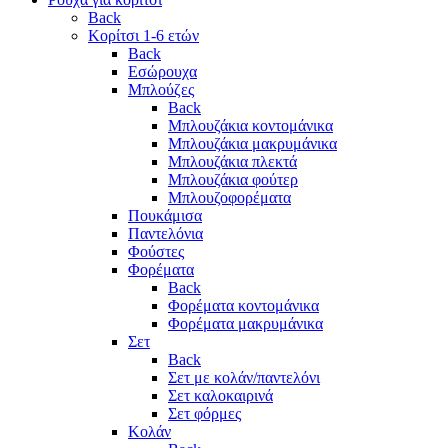
Back
Κορίτσι 1-6 ετών
Back
Εσώρουχα
Μπλούζες
Back
Μπλουζάκια κοντομάνικα
Μπλουζάκια μακρυμάνικα
Μπλουζάκια πλεκτά
Μπλουζάκια φούτερ
Μπλουζοφορέματα
Πουκάμισα
Παντελόνια
Φούστες
Φορέματα
Back
Φορέματα κοντομάνικα
Φορέματα μακρυμάνικα
Σετ
Back
Σετ με κολάν/παντελόνι
Σετ καλοκαιρινά
Σετ φόρμες
Κολάν