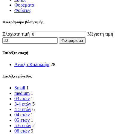
Φορέματα
Φούστες
Φιλτράρισμα βάση τιμής
Ελάχιστη τιμή
Μέγιστη τιμή
Φιλτράρισμα
Επιλέξτε εποχή
Άνοιξη-Καλοκαίρι
28
Επιλέξτε μέγεθος
Small
1
medium
1
03 ετών
1
3-4 ετών
5
4-5 ετών
6
04 ετών
1
05 ετών
1
5-6 ετών
2
06 ετών
9