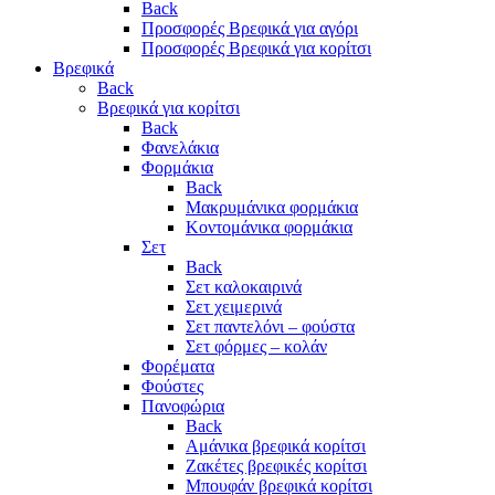
Back
Προσφορές Βρεφικά για αγόρι
Προσφορές Βρεφικά για κορίτσι
Βρεφικά
Back
Βρεφικά για κορίτσι
Back
Φανελάκια
Φορμάκια
Back
Μακρυμάνικα φορμάκια
Κοντομάνικα φορμάκια
Σετ
Back
Σετ καλοκαιρινά
Σετ χειμερινά
Σετ παντελόνι – φούστα
Σετ φόρμες – κολάν
Φορέματα
Φούστες
Πανοφώρια
Back
Αμάνικα βρεφικά κορίτσι
Ζακέτες βρεφικές κορίτσι
Μπουφάν βρεφικά κορίτσι