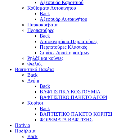
Αξεσουάρ Καροτσιού
Καθίσματα Αυτοκινήτου
Back
Αξεσουάρ Αυτοκινήτου
Παρκοκρέβατα
Περπατούρες
Back
Αυτοκινητάκια-Περπατούρες
Περπατούρες Κλασικές
Στράτες Δραστηριοτήτων
Ρηλάξ και κούνιες
Φωλιές
Βαπτιστικά Πακέτα
Back
Αγόρι
Back
ΒΑΦΤΙΣΤΙΚΑ ΚΟΣΤΟΥΜΙΑ
ΒΑΦΤΙΣΤΙΚΟ ΠΑΚΕΤΟ ΑΓΟΡΙ
Κορίτσι
Back
ΒΑΠΤΙΣΤΙΚΟ ΠΑΚΕΤΟ ΚΟΡΙΤΣΙ
ΦΟΡΕΜΑΤΑ ΒΑΦΤΙΣΗΣ
Πατίνια
Ποδήλατα
Back