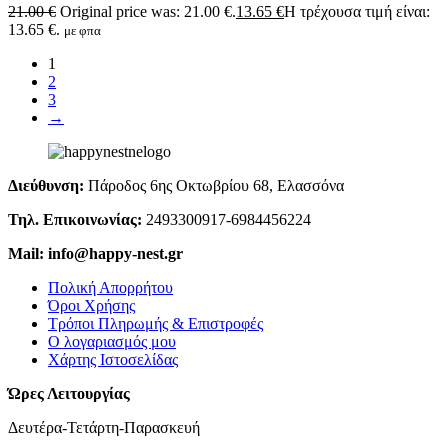
21.00
€
Original price was: 21.00 €.
13.65
€
Η τρέχουσα τιμή είναι:
13.65 €.
με φπα
1
2
3
→
Διεύθυνση:
Πάροδος 6ης Οκτωβρίου 68, Ελασσόνα
Τηλ. Επικοινωνίας:
2493300917-6984456224
Mail: info@happy-nest.gr
Πολική Απορρήτου
Όροι Χρήσης
Τρόποι Πληρωμής & Επιστροφές
Ο λογαριασμός μου
Χάρτης Ιστοσελίδας
Ώρες Λειτουργίας
Δευτέρα-Τετάρτη-Παρασκευή