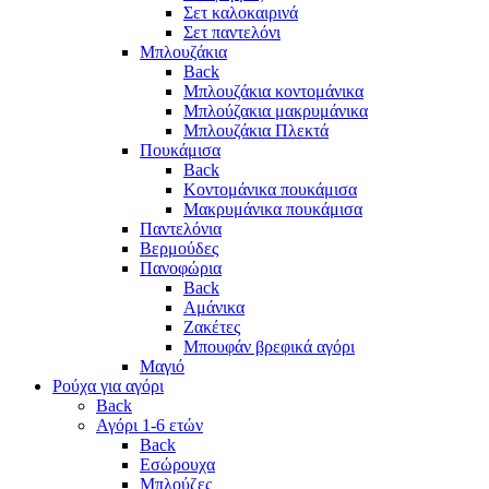
Σετ καλοκαιρινά
Σετ παντελόνι
Μπλουζάκια
Back
Μπλουζάκια κοντομάνικα
Μπλούζακια μακρυμάνικα
Μπλουζάκια Πλεκτά
Πουκάμισα
Back
Κοντομάνικα πουκάμισα
Μακρυμάνικα πουκάμισα
Παντελόνια
Βερμούδες
Πανοφώρια
Back
Αμάνικα
Ζακέτες
Μπουφάν βρεφικά αγόρι
Μαγιό
Ρούχα για αγόρι
Back
Αγόρι 1-6 ετών
Back
Εσώρουχα
Μπλούζες