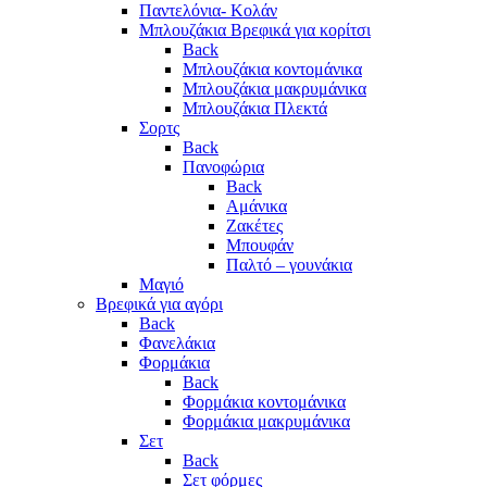
Παντελόνια- Κολάν
Μπλουζάκια Βρεφικά για κορίτσι
Back
Μπλουζάκια κοντομάνικα
Μπλουζάκια μακρυμάνικα
Μπλουζάκια Πλεκτά
Σορτς
Back
Πανοφώρια
Back
Αμάνικα
Ζακέτες
Μπουφάν
Παλτό – γουνάκια
Μαγιό
Βρεφικά για αγόρι
Back
Φανελάκια
Φορμάκια
Back
Φορμάκια κοντομάνικα
Φορμάκια μακρυμάνικα
Σετ
Back
Σετ φόρμες