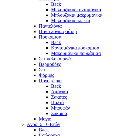
Back
Μπλουζάκια κοντομάνικα
Μπλουζάκια μακρυμάνικα
Μπλουζάκια πλεκτά
Παντελόνια
Παντελόνια φούτερ
Πουκάμισα
Back
Κοντομάνικα πουκάμισα
Μακρυμάνικα πουκάμισα
Σετ καλοκαιρινά
Βερμούδες
Σετ
Φόρμες
Πανοφώρια
Back
Αμάνικα
Ζακέτες
Παλτό
Μπουφάν
Σακάκια
Μαγιό
Aγόρι 6-16 Ετών
Back
Eσώρουχα