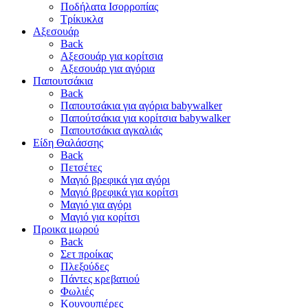
Ποδήλατα Ισορροπίας
Τρίκυκλα
Αξεσουάρ
Back
Αξεσουάρ για κορίτσια
Αξεσουάρ για αγόρια
Παπουτσάκια
Back
Παπουτσάκια για αγόρια babywalker
Παπούτσάκια για κορίτσια babywalker
Παπουτσάκια αγκαλιάς
Είδη Θαλάσσης
Back
Πετσέτες
Μαγιό βρεφικά για αγόρι
Μαγιό βρεφικά για κορίτσι
Μαγιό για αγόρι
Μαγιό για κορίτσι
Προικα μωρού
Back
Σετ προίκας
Πλεξούδες
Πάντες κρεβατιού
Φωλιές
Κουνουπιέρες