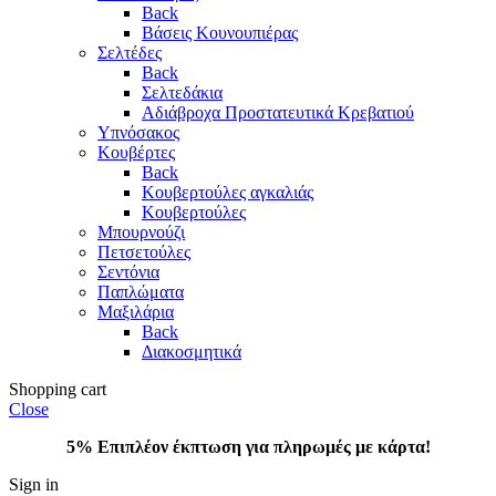
Back
Βάσεις Κουνουπιέρας
Σελτέδες
Back
Σελτεδάκια
Αδιάβροχα Προστατευτικά Κρεβατιού
Υπνόσακος
Κουβέρτες
Back
Κουβερτούλες αγκαλιάς
Κουβερτούλες
Μπουρνούζι
Πετσετούλες
Σεντόνια
Παπλώματα
Μαξιλάρια
Back
Διακοσμητικά
Shopping cart
Close
5% Επιπλέον έκπτωση για πληρωμές με κάρτα!
Sign in