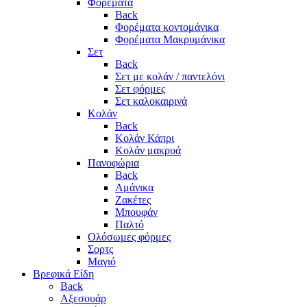
Φορέματα
Back
Φορέματα κοντομάνικα
Φορέματα Μακρυμάνικα
Σετ
Back
Σετ με κολάν / παντελόνι
Σετ φόρμες
Σετ καλοκαιρινά
Κολάν
Back
Κολάν Κάπρι
Κολάν μακρυά
Πανοφώρια
Back
Αμάνικα
Ζακέτες
Μπουφάν
Παλτό
Ολόσωμες φόρμες
Σορτς
Μαγιό
Βρεφικά Είδη
Back
Αξεσουάρ