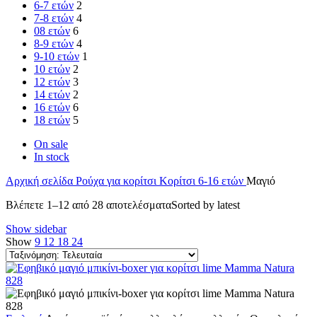
6-7 ετών
2
7-8 ετών
4
08 ετών
6
8-9 ετών
4
9-10 ετών
1
10 ετών
2
12 ετών
3
14 ετών
2
16 ετών
6
18 ετών
5
On sale
In stock
Αρχική σελίδα
Ρούχα για κορίτσι
Κορίτσι 6-16 ετών
Μαγιό
Βλέπετε 1–12 από 28 αποτελέσματα
Sorted by latest
Show sidebar
Show
9
12
18
24