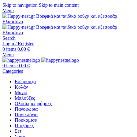
Skip to navigation
Skip to main content
Menu
Search
Login / Register
0
items
0.00
€
Menu
0
items
0.00
€
Categories
Εσώρουχα
Κολάν
Μαγιό
Μπλούζες
Ολόσωμες φόρμες
Πανοφώρια
Παντελόνια
Πουκάμισα
Πυτζάμες
Σετ
Σορτς