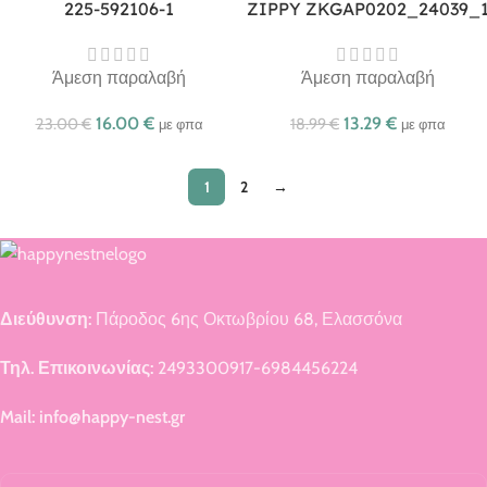
225-592106-1
ZIPPY ZKGAP0202_24039_
Άμεση παραλαβή
Άμεση παραλαβή
16.00
€
13.29
€
23.00
€
18.99
€
με φπα
με φπα
1
2
→
Διεύθυνση:
Πάροδος 6ης Οκτωβρίου 68, Ελασσόνα
Τηλ. Επικοινωνίας:
2493300917-6984456224
Mail: info@happy-nest.gr