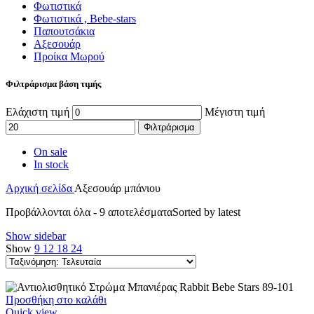
Φωτιστικά
Φωτιστικά , Bebe-stars
Παπουτσάκια
Αξεσουάρ
Προίκα Μωρού
Φιλτράρισμα βάση τιμής
Ελάχιστη τιμή
Μέγιστη τιμή
Φιλτράρισμα
On sale
In stock
Αρχική σελίδα
Αξεσουάρ μπάνιου
Προβάλλονται όλα - 9 αποτελέσματα
Sorted by latest
Show sidebar
Show
9
12
18
24
Προσθήκη στο καλάθι
Quick view