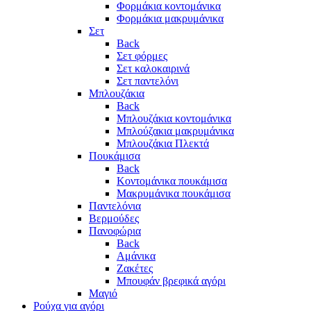
Φορμάκια κοντομάνικα
Φορμάκια μακρυμάνικα
Σετ
Back
Σετ φόρμες
Σετ καλοκαιρινά
Σετ παντελόνι
Μπλουζάκια
Back
Μπλουζάκια κοντομάνικα
Μπλούζακια μακρυμάνικα
Μπλουζάκια Πλεκτά
Πουκάμισα
Back
Κοντομάνικα πουκάμισα
Μακρυμάνικα πουκάμισα
Παντελόνια
Βερμούδες
Πανοφώρια
Back
Αμάνικα
Ζακέτες
Μπουφάν βρεφικά αγόρι
Μαγιό
Ρούχα για αγόρι