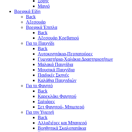
Σορτς
Μαγιό
Βρεφικά Είδη
Back
Αξεσουάρ
Βρεφικά Έπιπλα
Back
Αξεσουάρ Κρεβατιού
Για το Παιχνίδι
Back
Αυτοκινητάκια-Περπατούρες
Γυμναστήρια-Χαλάκια Δραστηριοτήτων
Μαλακά Παιχνίδια
Μουσικά Παιχνίδια
Παιδικές Σκηνές
Καλάθια Παιχνιδιών
Για το Φαγητό
Back
Καρεκλάκι Φαγητού
Σαλιάρες
Σετ Φαγητού- Μπιμπερό
Για την Υγιεινή
Back
Αλλαξιέρες και Μπανιερό
Βοηθητικά Σκαλοπατάκια