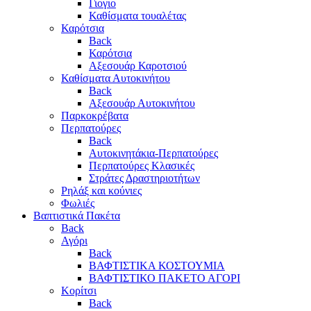
Γιογιο
Καθίσματα τουαλέτας
Καρότσια
Back
Καρότσια
Αξεσουάρ Καροτσιού
Καθίσματα Αυτοκινήτου
Back
Αξεσουάρ Αυτοκινήτου
Παρκοκρέβατα
Περπατούρες
Back
Αυτοκινητάκια-Περπατούρες
Περπατούρες Κλασικές
Στράτες Δραστηριοτήτων
Ρηλάξ και κούνιες
Φωλιές
Βαπτιστικά Πακέτα
Back
Αγόρι
Back
ΒΑΦΤΙΣΤΙΚΑ ΚΟΣΤΟΥΜΙΑ
ΒΑΦΤΙΣΤΙΚΟ ΠΑΚΕΤΟ ΑΓΟΡΙ
Κορίτσι
Back