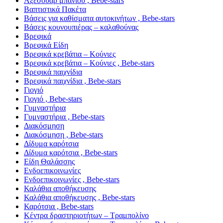
Αξεσουάρ μπάνιου , Bebe-stars
Βαπτιστικά Πακέτα
Βάσεις για καθίσματα αυτοκινήτων , Bebe-stars
Βάσεις κουνουπιέρας – καλαθούνας
Βρεφικά
Βρεφικά Είδη
Βρεφικά κρεβάτια – Κούνιες
Βρεφικά κρεβάτια – Κούνιες , Bebe-stars
Βρεφικά παιχνίδια
Βρεφικά παιχνίδια , Bebe-stars
Γιογιό
Γιογιό , Bebe-stars
Γυμναστήρια
Γυμναστήρια , Bebe-stars
Διακόσμηση
Διακόσμηση , Bebe-stars
Δίδυμα καρότσια
Δίδυμα καρότσια , Bebe-stars
Είδη Θαλάσσης
Ενδοεπικοινωνίες
Ενδοεπικοινωνίες , Bebe-stars
Καλάθια αποθήκευσης
Καλάθια αποθήκευσης , Bebe-stars
Καρότσια , Bebe-stars
Κέντρα δραστηριοτήτων – Τραμπολίνο