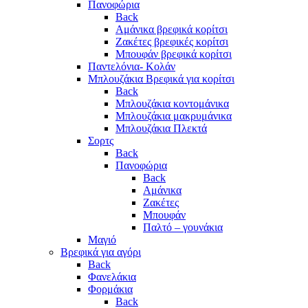
Πανοφώρια
Back
Αμάνικα βρεφικά κορίτσι
Ζακέτες βρεφικές κορίτσι
Μπουφάν βρεφικά κορίτσι
Παντελόνια- Κολάν
Μπλουζάκια Βρεφικά για κορίτσι
Back
Μπλουζάκια κοντομάνικα
Μπλουζάκια μακρυμάνικα
Μπλουζάκια Πλεκτά
Σορτς
Back
Πανοφώρια
Back
Αμάνικα
Ζακέτες
Μπουφάν
Παλτό – γουνάκια
Μαγιό
Βρεφικά για αγόρι
Back
Φανελάκια
Φορμάκια
Back