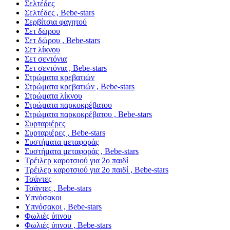
Σελτέδες
Σελτέδες , Bebe-stars
Σερβίτσια φαγητού
Σετ δώρου
Σετ δώρου , Bebe-stars
Σετ λίκνου
Σετ σεντόνια
Σετ σεντόνια , Bebe-stars
Στρώματα κρεβατιών
Στρώματα κρεβατιών , Bebe-stars
Στρώματα λίκνου
Στρώματα παρκοκρέβατου
Στρώματα παρκοκρέβατου , Bebe-stars
Συρταριέρες
Συρταριέρες , Bebe-stars
Συστήματα μεταφοράς
Συστήματα μεταφοράς , Bebe-stars
Τρέιλερ καροτσιού για 2ο παιδί
Τρέιλερ καροτσιού για 2ο παιδί , Bebe-stars
Τσάντες
Τσάντες , Bebe-stars
Υπνόσακοι
Υπνόσακοι , Bebe-stars
Φωλιές ύπνου
Φωλιές ύπνου , Bebe-stars