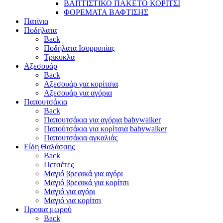
ΒΑΠΤΙΣΤΙΚΟ ΠΑΚΕΤΟ ΚΟΡΙΤΣΙ
ΦΟΡΕΜΑΤΑ ΒΑΦΤΙΣΗΣ
Πατίνια
Ποδήλατα
Back
Ποδήλατα Ισορροπίας
Τρίκυκλα
Αξεσουάρ
Back
Αξεσουάρ για κορίτσια
Αξεσουάρ για αγόρια
Παπουτσάκια
Back
Παπουτσάκια για αγόρια babywalker
Παπούτσάκια για κορίτσια babywalker
Παπουτσάκια αγκαλιάς
Είδη Θαλάσσης
Back
Πετσέτες
Μαγιό βρεφικά για αγόρι
Μαγιό βρεφικά για κορίτσι
Μαγιό για αγόρι
Μαγιό για κορίτσι
Προικα μωρού
Back