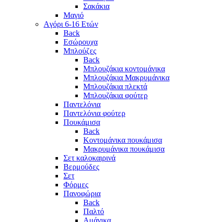
Σακάκια
Μαγιό
Aγόρι 6-16 Ετών
Back
Eσώρουχα
Μπλούζες
Back
Μπλουζάκια κοντομάνικα
Μπλουζάκια Μακρυμάνικα
Μπλουζάκια πλεκτά
Μπλουζάκια φούτερ
Παντελόνια
Παντελόνια φούτερ
Πουκάμισα
Back
Κοντομάνικα πουκάμισα
Μακρυμάνικα πουκάμισα
Σετ καλοκαιρινά
Βερμούδες
Σετ
Φόρμες
Πανοφώρια
Back
Παλτό
Αμάνικα