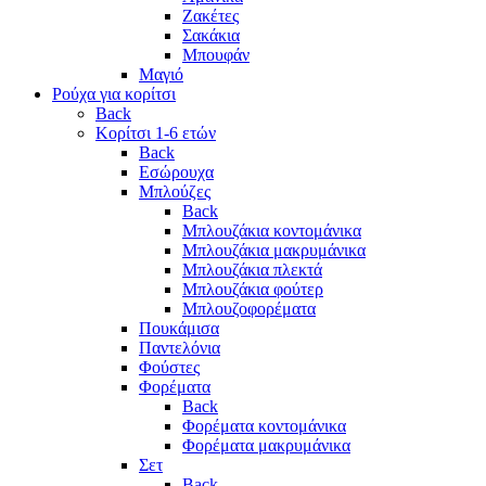
Ζακέτες
Σακάκια
Μπουφάν
Μαγιό
Ρούχα για κορίτσι
Back
Κορίτσι 1-6 ετών
Back
Εσώρουχα
Μπλούζες
Back
Μπλουζάκια κοντομάνικα
Μπλουζάκια μακρυμάνικα
Μπλουζάκια πλεκτά
Μπλουζάκια φούτερ
Μπλουζοφορέματα
Πουκάμισα
Παντελόνια
Φούστες
Φορέματα
Back
Φορέματα κοντομάνικα
Φορέματα μακρυμάνικα
Σετ
Back