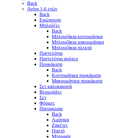
Back
Αγόρι 1-6 ετών
Back
Εσώρουχα
Μπλούζες
Back
Μπλουζάκια κοντομάνικα
Μπλουζάκια μακρυμάνικα
Μπλουζάκια πλεκτά
Παντελόνια
Παντελόνια φούτερ
Πουκάμισα
Back
Κοντομάνικα πουκάμισα
Μακρυμάνικα πουκάμισα
Σετ καλοκαιρινά
Βερμούδες
Σετ
Φόρμες
Πανοφώρια
Back
Αμάνικα
Ζακέτες
Παλτό
Μπουφάν