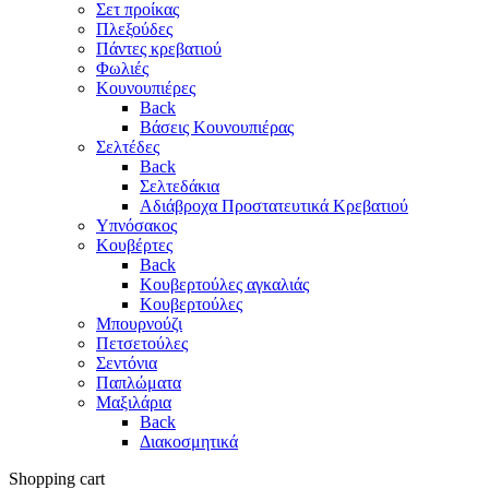
Σετ προίκας
Πλεξούδες
Πάντες κρεβατιού
Φωλιές
Κουνουπιέρες
Back
Βάσεις Κουνουπιέρας
Σελτέδες
Back
Σελτεδάκια
Αδιάβροχα Προστατευτικά Κρεβατιού
Υπνόσακος
Κουβέρτες
Back
Κουβερτούλες αγκαλιάς
Κουβερτούλες
Μπουρνούζι
Πετσετούλες
Σεντόνια
Παπλώματα
Μαξιλάρια
Back
Διακοσμητικά
Shopping cart