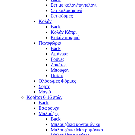
Σετ με κολάν/παντελόνι
Σετ καλοκαιρινά
Σετ φόρμες
Κολάν
Back
Κολάν Κάπρι
Κολάν μακρυά
Πανοφώρια
Back
Αμάνικα
Γούνες
Ζακέτες
Μπουφάν
Παλτό
Ολόσωμες Φόρμες
Σορτς
Μαγιό
Κορίτσι 6-16 ετών
Back
Εσώρουχα
Μπλούζες
Back
Μπλουζάκια κοντομάνικα
Μπλουζάκια Μακρυμάνικα