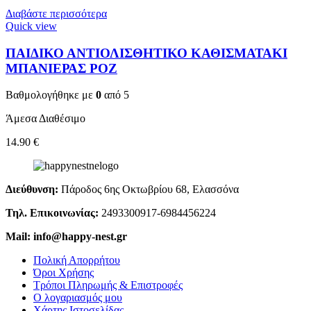
Διαβάστε περισσότερα
Quick view
ΠΑΙΔΙΚΟ ΑΝΤΙΟΛΙΣΘΗΤΙΚΟ ΚΑΘΙΣΜΑΤΑΚΙ
ΜΠΑΝΙΕΡΑΣ ΡΟΖ
Βαθμολογήθηκε με
0
από 5
Άμεσα Διαθέσιμο
14.90
€
Διεύθυνση:
Πάροδος 6ης Οκτωβρίου 68, Ελασσόνα
Τηλ. Επικοινωνίας:
2493300917-6984456224
Mail: info@happy-nest.gr
Πολική Απορρήτου
Όροι Χρήσης
Τρόποι Πληρωμής & Επιστροφές
Ο λογαριασμός μου
Χάρτης Ιστοσελίδας