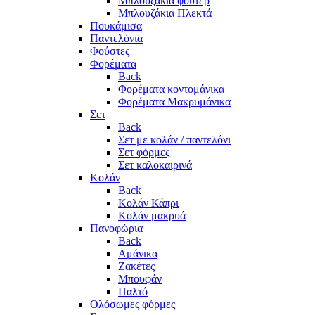
Μπλουζάκια φούτερ
Μπλουζάκια Πλεκτά
Πουκάμισα
Παντελόνια
Φούστες
Φορέματα
Back
Φορέματα κοντομάνικα
Φορέματα Μακρυμάνικα
Σετ
Back
Σετ με κολάν / παντελόνι
Σετ φόρμες
Σετ καλοκαιρινά
Κολάν
Back
Κολάν Κάπρι
Κολάν μακρυά
Πανοφώρια
Back
Αμάνικα
Ζακέτες
Μπουφάν
Παλτό
Ολόσωμες φόρμες