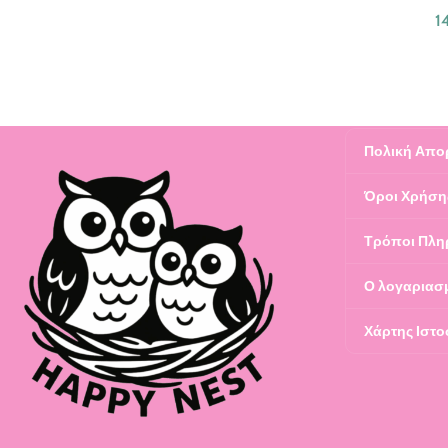
1
Πολική Απο
Όροι Χρήση
Τρόποι Πλη
Ο λογαριασ
Χάρτης Ιστο