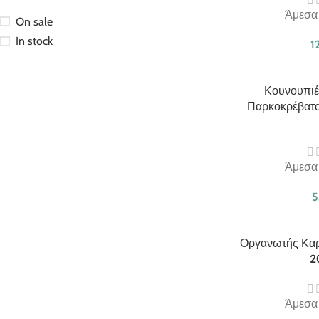
Άμεσα
On sale
In stock
1
Κουνουπιέ
Παρκοκρέβατο
Άμεσα
5
Οργανωτής Καρ
2
Άμεσα