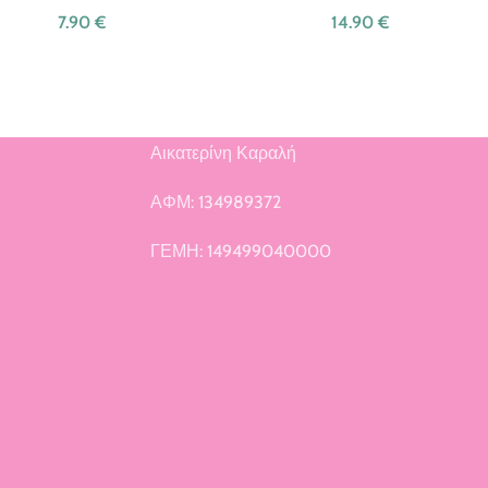
7.90
€
14.90
€
Αικατερίνη Καραλή
ή
ΑΦΜ: 134989372
ΓΕΜΗ: 149499040000