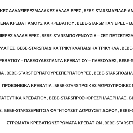
ΚΈΣ ΑΛΛΑΞΙΈΡΕΣ
ΜΑΛΑΚΈΣ ΑΛΛΑΞΙΈΡΕΣ , BEBE-STARS
ΜΑΞΙΛΆΡΙΑ
Μ
ΕΝΑ ΚΡΕΒΆΤΙΑ
ΜΟΥΣΙΚΆ ΚΡΕΒΑΤΙΟΎ , BEBE-STARS
ΜΠΑΝΙΈΡΕΣ – Β
ΙΈΡΕΣ ΑΛΛΑΞΙΈΡΕΣ , BEBE-STARS
ΜΠΟΥΡΝΟΎΖΙΑ – ΣΕΤ ΠΕΤΣΈΤΕΣ
Μ
ΛΆΠΕΣ , BEBE-STARS
ΠΑΙΔΙΚΆ ΤΡΊΚΥΚΛΑ
ΠΑΙΔΙΚΆ ΤΡΊΚΥΚΛΑ , BEBE
ΡΕΒΑΤΙΟΎ – ΠΛΕΞΟΎΔΕΣ
ΠΑΝΤΑ ΚΡΕΒΑΤΙΟΎ – ΠΛΕΞΟΎΔΕΣ , BEBE-
ΙΑ , BEBE-STARS
ΠΕΡΠΑΤΟΎΡΕΣ
ΠΕΡΠΑΤΟΎΡΕΣ , BEBE-STARS
ΠΟΔΉΛ
ΠΡΟΕΦΗΒΙΚΆ ΚΡΕΒΆΤΙΑ , BEBE-STARS
ΠΡΟΊΚΕΣ ΜΩΡΟΎ
ΠΡΟΊΚΕΣ 
ΑΤΕΥΤΙΚΆ ΚΡΕΒΑΤΙΟΎ , BEBE-STARS
ΠΡΟΣΦΟΡΈΣ
ΡΗΛΆΞ
ΡΗΛΆΞ , B
 , BEBE-STARS
ΣΕΡΒΊΤΣΙΑ ΦΑΓΗΤΟΎ
ΣΕΤ ΔΏΡΟΥ
ΣΕΤ ΔΏΡΟΥ , BEBE-
ΣΤΡΏΜΑΤΑ ΚΡΕΒΑΤΙΏΝ
ΣΤΡΏΜΑΤΑ ΚΡΕΒΑΤΙΏΝ , BEBE-STARS
Σ