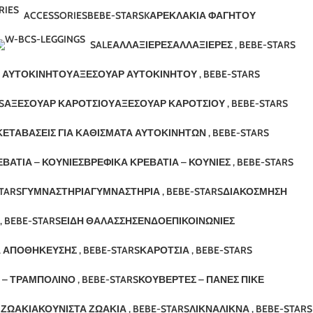
ACCESSORIES
BEBE-STARS
KΑΡΕΚΛΆΚΙΑ ΦΑΓΗΤΟΎ
SALE
ΑΛΛΑΞΙΈΡΕΣ
ΑΛΛΑΞΙΈΡΕΣ , BEBE-STARS
 ΑΥΤΟΚΙΝΉΤΟΥ
ΑΞΕΣΟΥΆΡ ΑΥΤΟΚΙΝΉΤΟΥ , BEBE-STARS
S
ΑΞΕΣΟΥΆΡ ΚΑΡΟΤΣΙΟΎ
ΑΞΕΣΟΥΆΡ ΚΑΡΟΤΣΙΟΎ , BEBE-STARS
ΚΈΤΑ
ΒΆΣΕΙΣ ΓΙΑ ΚΑΘΊΣΜΑΤΑ ΑΥΤΟΚΙΝΉΤΩΝ , BEBE-STARS
ΒΆΤΙΑ – ΚΟΎΝΙΕΣ
ΒΡΕΦΙΚΆ ΚΡΕΒΆΤΙΑ – ΚΟΎΝΙΕΣ , BEBE-STARS
STARS
ΓΥΜΝΑΣΤΉΡΙΑ
ΓΥΜΝΑΣΤΉΡΙΑ , BEBE-STARS
ΔΙΑΚΌΣΜΗΣΗ
, BEBE-STARS
ΕΊΔΗ ΘΑΛΆΣΣΗΣ
ΕΝΔΟΕΠΙΚΟΙΝΩΝΊΕΣ
 ΑΠΟΘΉΚΕΥΣΗΣ , BEBE-STARS
ΚΑΡΌΤΣΙΑ , BEBE-STARS
– ΤΡΑΜΠΟΛΊΝΟ , BEBE-STARS
ΚΟΥΒΈΡΤΕΣ – ΠΆΝΕΣ ΠΙΚΈ
 ΖΩΆΚΙΑ
ΚΟΥΝΙΣΤΆ ΖΩΆΚΙΑ , BEBE-STARS
ΛΊΚΝΑ
ΛΊΚΝΑ , BEBE-STARS