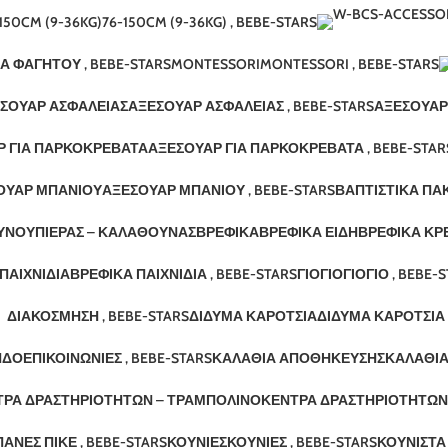
150CM (9-36KG)
76-150CM (9-36KG) , BEBE-STARS
Α ΦΑΓΗΤΟΎ , BEBE-STARS
MONTESSORI
MONTESSORI , BEBE-STARS
ΣΟΥΆΡ ΑΣΦΑΛΕΊΑΣ
ΑΞΕΣΟΥΆΡ ΑΣΦΑΛΕΊΑΣ , BEBE-STARS
ΑΞΕΣΟΥΆΡ
Ρ ΓΙΑ ΠΑΡΚΟΚΡΈΒΑΤΑ
ΑΞΕΣΟΥΆΡ ΓΙΑ ΠΑΡΚΟΚΡΈΒΑΤΑ , BEBE-STAR
ΟΥΆΡ ΜΠΆΝΙΟΥ
ΑΞΕΣΟΥΆΡ ΜΠΆΝΙΟΥ , BEBE-STARS
ΒΑΠΤΙΣΤΙΚΆ ΠΑ
ΟΥΝΟΥΠΙΈΡΑΣ – ΚΑΛΑΘΟΎΝΑΣ
ΒΡΕΦΙΚΆ
ΒΡΕΦΙΚΆ ΕΊΔΗ
ΒΡΕΦΙΚΆ ΚΡΕ
ΠΑΙΧΝΊΔΙΑ
ΒΡΕΦΙΚΆ ΠΑΙΧΝΊΔΙΑ , BEBE-STARS
ΓΙΟΓΙΌ
ΓΙΟΓΙΌ , BEBE-
ΔΙΑΚΌΣΜΗΣΗ , BEBE-STARS
ΔΊΔΥΜΑ ΚΑΡΌΤΣΙΑ
ΔΊΔΥΜΑ ΚΑΡΌΤΣΙΑ 
ΔΟΕΠΙΚΟΙΝΩΝΊΕΣ , BEBE-STARS
ΚΑΛΆΘΙΑ ΑΠΟΘΉΚΕΥΣΗΣ
ΚΑΛΆΘΙΑ
ΤΡΑ ΔΡΑΣΤΗΡΙΟΤΉΤΩΝ – ΤΡΑΜΠΟΛΊΝΟ
ΚΈΝΤΡΑ ΔΡΑΣΤΗΡΙΟΤΉΤΩΝ 
ΆΝΕΣ ΠΙΚΈ , BEBE-STARS
ΚΟΎΝΙΕΣ
ΚΟΎΝΙΕΣ , BEBE-STARS
ΚΟΥΝΙΣΤΆ