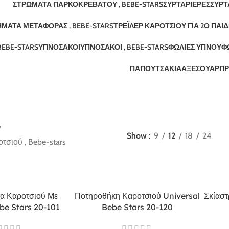
ΣΤΡΏΜΑΤΑ ΠΑΡΚΟΚΡΈΒΑΤΟΥ , BEBE-STARS
ΣΥΡΤΑΡΙΈΡΕΣ
ΣΥΡΤ
ΜΑΤΑ ΜΕΤΑΦΟΡΆΣ , BEBE-STARS
ΤΡΈΙΛΕΡ ΚΑΡΟΤΣΙΟΎ ΓΙΑ 2Ο ΠΑΙΔ
BEBE-STARS
ΥΠΝΌΣΑΚΟΙ
ΥΠΝΌΣΑΚΟΙ , BEBE-STARS
ΦΩΛΙΈΣ ΎΠΝΟΥ
Φ
ΠΑΠΟΥΤΣΆΚΙΑ
ΑΞΕΣΟΥΆΡ
ΠΡ
Show
9
12
18
24
τσιού , Bebe-stars
α Καροτσιού Με
Ποτηροθήκη Καροτσιού Universal
Σκίασ
be Stars 20-101
Bebe Stars 20-120