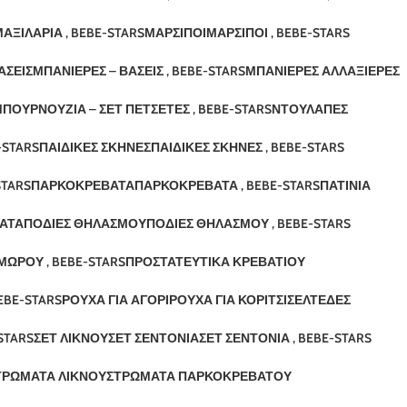
ΑΞΙΛΆΡΙΑ , BEBE-STARS
ΜΆΡΣΙΠΟΙ
ΜΆΡΣΙΠΟΙ , BEBE-STARS
ΆΣΕΙΣ
ΜΠΑΝΙΈΡΕΣ – ΒΆΣΕΙΣ , BEBE-STARS
ΜΠΑΝΙΈΡΕΣ ΑΛΛΑΞΙΈΡΕΣ
ΠΟΥΡΝΟΎΖΙΑ – ΣΕΤ ΠΕΤΣΈΤΕΣ , BEBE-STARS
ΝΤΟΥΛΆΠΕΣ
-STARS
ΠΑΙΔΙΚΈΣ ΣΚΗΝΈΣ
ΠΑΙΔΙΚΈΣ ΣΚΗΝΈΣ , BEBE-STARS
STARS
ΠΑΡΚΟΚΡΈΒΑΤΑ
ΠΑΡΚΟΚΡΈΒΑΤΑ , BEBE-STARS
ΠΑΤΊΝΙΑ
ΑΤΑ
ΠΟΔΙΈΣ ΘΗΛΑΣΜΟΎ
ΠΟΔΙΈΣ ΘΗΛΑΣΜΟΎ , BEBE-STARS
ΜΩΡΟΎ , BEBE-STARS
ΠΡΟΣΤΑΤΕΥΤΙΚΆ ΚΡΕΒΑΤΙΟΎ
EBE-STARS
ΡΟΎΧΑ ΓΙΑ ΑΓΌΡΙ
ΡΟΎΧΑ ΓΙΑ ΚΟΡΊΤΣΙ
ΣΕΛΤΈΔΕΣ
STARS
ΣΕΤ ΛΊΚΝΟΥ
ΣΕΤ ΣΕΝΤΌΝΙΑ
ΣΕΤ ΣΕΝΤΌΝΙΑ , BEBE-STARS
ΤΡΏΜΑΤΑ ΛΊΚΝΟΥ
ΣΤΡΏΜΑΤΑ ΠΑΡΚΟΚΡΈΒΑΤΟΥ