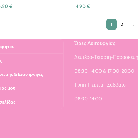
4.90
€
4.90
€
1
2
→
Ώρες Λειτουργίας
ρρήτου
Δευτέρα-Τετάρτη-Παρασκευ
ς
08:30-14:00 & 17:00-20:30
ρωμής & Επιστροφές
Τρίτη-Πέμπτη-Σάββατο
μός μου
08:30-14:00
σελίδας