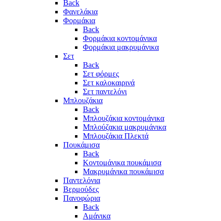
Back
Φανελάκια
Φορμάκια
Back
Φορμάκια κοντομάνικα
Φορμάκια μακρυμάνικα
Σετ
Back
Σετ φόρμες
Σετ καλοκαιρινά
Σετ παντελόνι
Μπλουζάκια
Back
Μπλουζάκια κοντομάνικα
Μπλούζακια μακρυμάνικα
Μπλουζάκια Πλεκτά
Πουκάμισα
Back
Κοντομάνικα πουκάμισα
Μακρυμάνικα πουκάμισα
Παντελόνια
Βερμούδες
Πανοφώρια
Back
Αμάνικα