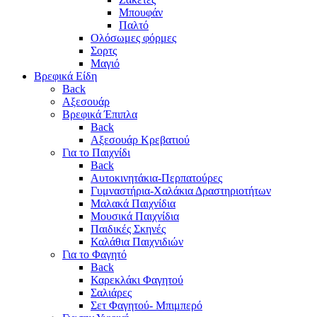
Μπουφάν
Παλτό
Ολόσωμες φόρμες
Σορτς
Μαγιό
Βρεφικά Είδη
Back
Αξεσουάρ
Βρεφικά Έπιπλα
Back
Αξεσουάρ Κρεβατιού
Για το Παιχνίδι
Back
Αυτοκινητάκια-Περπατούρες
Γυμναστήρια-Χαλάκια Δραστηριοτήτων
Μαλακά Παιχνίδια
Μουσικά Παιχνίδια
Παιδικές Σκηνές
Καλάθια Παιχνιδιών
Για το Φαγητό
Back
Καρεκλάκι Φαγητού
Σαλιάρες
Σετ Φαγητού- Μπιμπερό