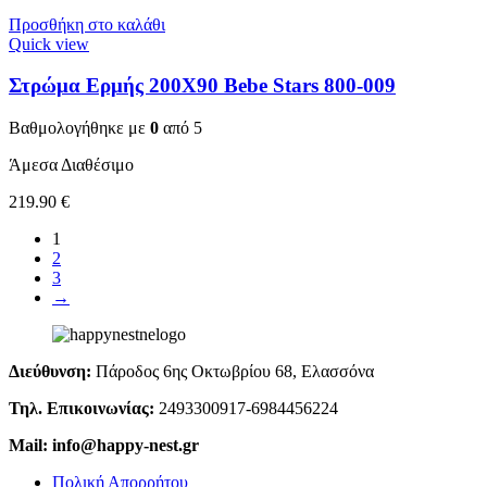
Προσθήκη στο καλάθι
Quick view
Στρώμα Ερμής 200Χ90 Bebe Stars 800-009
Βαθμολογήθηκε με
0
από 5
Άμεσα Διαθέσιμο
219.90
€
1
2
3
→
Διεύθυνση:
Πάροδος 6ης Οκτωβρίου 68, Ελασσόνα
Τηλ. Επικοινωνίας:
2493300917-6984456224
Mail: info@happy-nest.gr
Πολική Απορρήτου