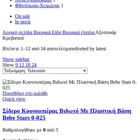
Φθινόπωρο-Χειμώνας
1
On sale
In stock
Αρχική σελίδα
Βρεφικά Είδη
Βρεφικά έπιπλα
Αξεσουάρ
Κρεβατιού
Βλέπετε 1–12 από 34 αποτελέσματα
Sorted by latest
Show sidebar
Show
9
12
18
24
Προσθήκη στο καλάθι
Quick view
Σίδερο Κουνουπιέρας Βιδωτό Με Πλαστική Βάση
Bebe Stars 0-025
Βαθμολογήθηκε με
0
από 5