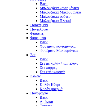
Back
Μπλουζάκια κοντομάνικα
Μπλουζάκια Μακρυμάνικα
Μπλουζάκια φούτερ
Μπλουζάκια Πλεκτά
Πουκάμισα
Παντελόνια
Φούστες
Φορέματα
Back
Φορέματα κοντομάνικα
Φορέματα Μακρυμάνικα
Σετ
Back
Σετ με κολάν / παντελόνι
Σετ φόρμες
Σετ καλοκαιρινά
Κολάν
Back
Κολάν Κάπρι
Κολάν μακρυά
Πανοφώρια
Back
Αμάνικα
Ζακέτες