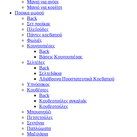
Μαγιό για αγόρι
Μαγιό για κορίτσι
Προικα μωρού
Back
Σετ προίκας
Πλεξούδες
Πάντες κρεβατιού
Φωλιές
Κουνουπιέρες
Back
Βάσεις Κουνουπιέρας
Σελτέδες
Back
Σελτεδάκια
Αδιάβροχα Προστατευτικά Κρεβατιού
Υπνόσακος
Κουβέρτες
Back
Κουβερτούλες αγκαλιάς
Κουβερτούλες
Μπουρνούζι
Πετσετούλες
Σεντόνια
Παπλώματα
Μαξιλάρια