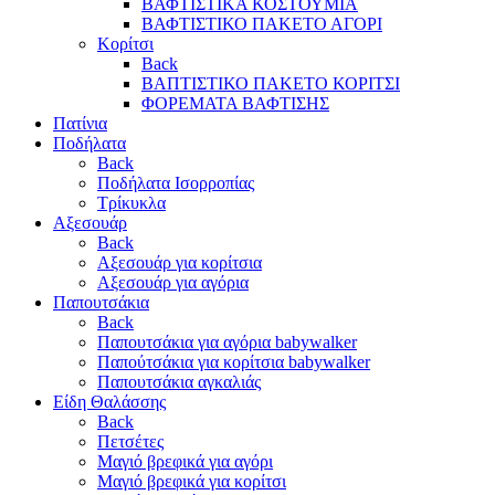
ΒΑΦΤΙΣΤΙΚΑ ΚΟΣΤΟΥΜΙΑ
ΒΑΦΤΙΣΤΙΚΟ ΠΑΚΕΤΟ ΑΓΟΡΙ
Κορίτσι
Back
ΒΑΠΤΙΣΤΙΚΟ ΠΑΚΕΤΟ ΚΟΡΙΤΣΙ
ΦΟΡΕΜΑΤΑ ΒΑΦΤΙΣΗΣ
Πατίνια
Ποδήλατα
Back
Ποδήλατα Ισορροπίας
Τρίκυκλα
Αξεσουάρ
Back
Αξεσουάρ για κορίτσια
Αξεσουάρ για αγόρια
Παπουτσάκια
Back
Παπουτσάκια για αγόρια babywalker
Παπούτσάκια για κορίτσια babywalker
Παπουτσάκια αγκαλιάς
Είδη Θαλάσσης
Back
Πετσέτες
Μαγιό βρεφικά για αγόρι
Μαγιό βρεφικά για κορίτσι