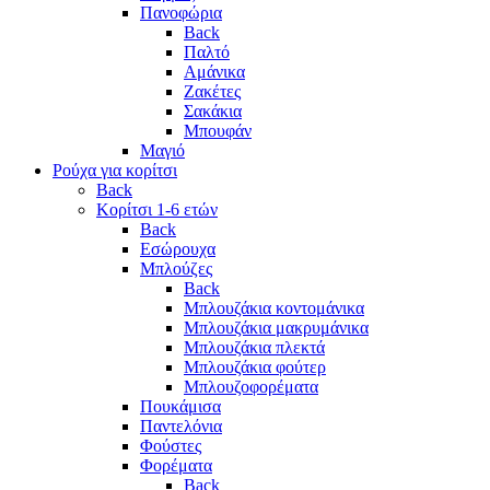
Πανοφώρια
Back
Παλτό
Αμάνικα
Ζακέτες
Σακάκια
Μπουφάν
Μαγιό
Ρούχα για κορίτσι
Back
Κορίτσι 1-6 ετών
Back
Εσώρουχα
Μπλούζες
Back
Μπλουζάκια κοντομάνικα
Μπλουζάκια μακρυμάνικα
Μπλουζάκια πλεκτά
Μπλουζάκια φούτερ
Μπλουζοφορέματα
Πουκάμισα
Παντελόνια
Φούστες
Φορέματα
Back