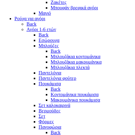
Ζακέτες
Μπουφάν βρεφικά αγόρι
Μαγιό
Ρούχα για αγόρι
Back
Αγόρι 1-6 ετών
Back
Εσώρουχα
Μπλούζες
Back
Μπλουζάκια κοντομάνικα
Μπλουζάκια μακρυμάνικα
Μπλουζάκια πλεκτά
Παντελόνια
Παντελόνια φούτερ
Πουκάμισα
Back
Κοντομάνικα πουκάμισα
Μακρυμάνικα πουκάμισα
Σετ καλοκαιρινά
Βερμούδες
Σετ
Φόρμες
Πανοφώρια
Back