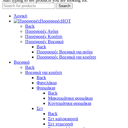
Start typing to see products you are looking for.
Search
Άρχική
Προσφορές
HOT
Back
Προσφορές Αγόρι
Προσφορές Κορίτσι
Προσφορές Βρεφικά
Back
Προσφορές Βρεφικά για αγόρι
Προσφορές Βρεφικά για κορίτσι
Βρεφικά
Back
Βρεφικά για κορίτσι
Back
Φανελάκια
Φορμάκια
Back
Μακρυμάνικα φορμάκια
Κοντομάνικα φορμάκια
Σετ
Back
Σετ καλοκαιρινά
Σετ χειμερινά