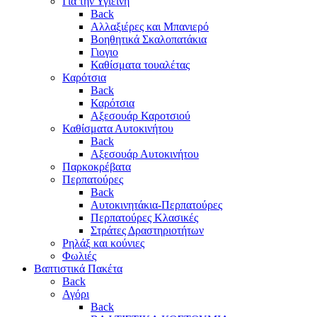
Για την Υγιεινή
Back
Αλλαξιέρες και Μπανιερό
Βοηθητικά Σκαλοπατάκια
Γιογιο
Καθίσματα τουαλέτας
Καρότσια
Back
Καρότσια
Αξεσουάρ Καροτσιού
Καθίσματα Αυτοκινήτου
Back
Αξεσουάρ Αυτοκινήτου
Παρκοκρέβατα
Περπατούρες
Back
Αυτοκινητάκια-Περπατούρες
Περπατούρες Κλασικές
Στράτες Δραστηριοτήτων
Ρηλάξ και κούνιες
Φωλιές
Βαπτιστικά Πακέτα
Back
Αγόρι
Back