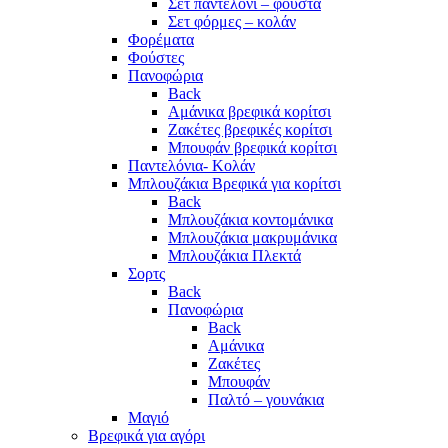
Σετ παντελόνι – φούστα
Σετ φόρμες – κολάν
Φορέματα
Φούστες
Πανοφώρια
Back
Αμάνικα βρεφικά κορίτσι
Ζακέτες βρεφικές κορίτσι
Μπουφάν βρεφικά κορίτσι
Παντελόνια- Κολάν
Μπλουζάκια Βρεφικά για κορίτσι
Back
Μπλουζάκια κοντομάνικα
Μπλουζάκια μακρυμάνικα
Μπλουζάκια Πλεκτά
Σορτς
Back
Πανοφώρια
Back
Αμάνικα
Ζακέτες
Μπουφάν
Παλτό – γουνάκια
Μαγιό
Βρεφικά για αγόρι