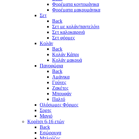
Φορέματα κοντομάνικα
Φορέματα μακρυμάνικα
Σετ
Back
Σετ με κολάν/παντελόνι
Σετ καλοκαιρινά
Σετ φόρμες
Κολάν
Back
Κολάν Κάπρι
Κολάν μακρυά
Πανοφώρια
Back
Αμάνικα
Γούνες
Ζακέτες
Μπουφάν
Παλτό
Ολόσωμες Φόρμες
Σορτς
Μαγιό
Κορίτσι 6-16 ετών
Back
Εσώρουχα
Μπλούζες