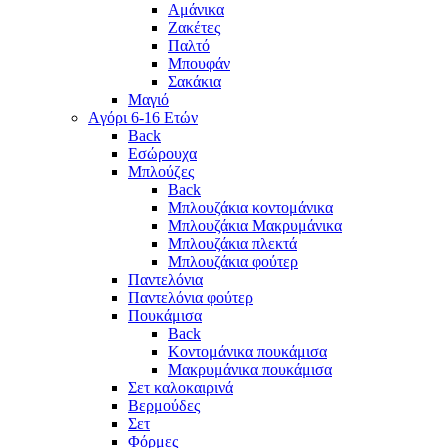
Αμάνικα
Ζακέτες
Παλτό
Μπουφάν
Σακάκια
Μαγιό
Aγόρι 6-16 Ετών
Back
Eσώρουχα
Μπλούζες
Back
Μπλουζάκια κοντομάνικα
Μπλουζάκια Μακρυμάνικα
Μπλουζάκια πλεκτά
Μπλουζάκια φούτερ
Παντελόνια
Παντελόνια φούτερ
Πουκάμισα
Back
Κοντομάνικα πουκάμισα
Μακρυμάνικα πουκάμισα
Σετ καλοκαιρινά
Βερμούδες
Σετ
Φόρμες