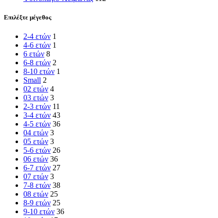
Επιλέξτε μέγεθος
2-4 ετών
1
4-6 ετών
1
6 ετών
8
6-8 ετών
2
8-10 ετών
1
Small
2
02 ετών
4
03 ετών
3
2-3 ετών
11
3-4 ετών
43
4-5 ετών
36
04 ετών
3
05 ετών
3
5-6 ετών
26
06 ετών
36
6-7 ετών
27
07 ετών
3
7-8 ετών
38
08 ετών
25
8-9 ετών
25
9-10 ετών
36