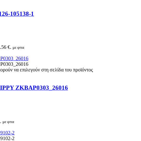
126-105138-1
.56 €.
με φπα
πορούν να επιλεγούν στη σελίδα του προϊόντος
η ZIPPY ZKBAP0303_26016
.
με φπα