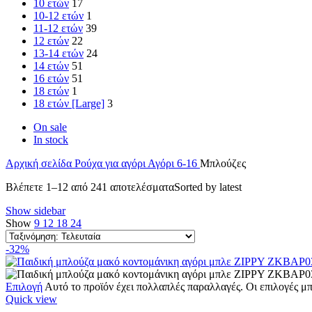
10 ετών
17
10-12 ετών
1
11-12 ετών
39
12 ετών
22
13-14 ετών
24
14 ετών
51
16 ετών
51
18 ετών
1
18 ετών [Large]
3
On sale
In stock
Αρχική σελίδα
Ρούχα για αγόρι
Αγόρι 6-16
Μπλούζες
Βλέπετε 1–12 από 241 αποτελέσματα
Sorted by latest
Show sidebar
Show
9
12
18
24
-32%
Επιλογή
Αυτό το προϊόν έχει πολλαπλές παραλλαγές. Οι επιλογές μ
Quick view