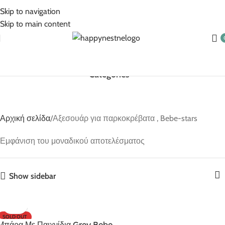
5% Επιπλέον έκπτωση για πληρωμές με κάρτα!
Skip to navigation
Skip to main content
Categories
Αρχική σελίδα
Αξεσουάρ για παρκοκρέβατα , Bebe-stars
Εμφάνιση του μοναδικού αποτελέσματος
Show sidebar
SOLD OUT
Μπάρα Με Παιχνίδια Grey Bebe