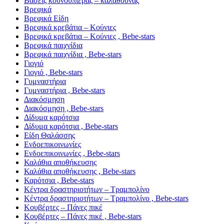
Βάσεις κουνουπιέρας – καλαθούνας
Βρεφικά
Βρεφικά Είδη
Βρεφικά κρεβάτια – Κούνιες
Βρεφικά κρεβάτια – Κούνιες , Bebe-stars
Βρεφικά παιχνίδια
Βρεφικά παιχνίδια , Bebe-stars
Γιογιό
Γιογιό , Bebe-stars
Γυμναστήρια
Γυμναστήρια , Bebe-stars
Διακόσμηση
Διακόσμηση , Bebe-stars
Δίδυμα καρότσια
Δίδυμα καρότσια , Bebe-stars
Είδη Θαλάσσης
Ενδοεπικοινωνίες
Ενδοεπικοινωνίες , Bebe-stars
Καλάθια αποθήκευσης
Καλάθια αποθήκευσης , Bebe-stars
Καρότσια , Bebe-stars
Κέντρα δραστηριοτήτων – Τραμπολίνο
Κέντρα δραστηριοτήτων – Τραμπολίνο , Bebe-stars
Κουβέρτες – Πάνες πικέ
Κουβέρτες – Πάνες πικέ , Bebe-stars