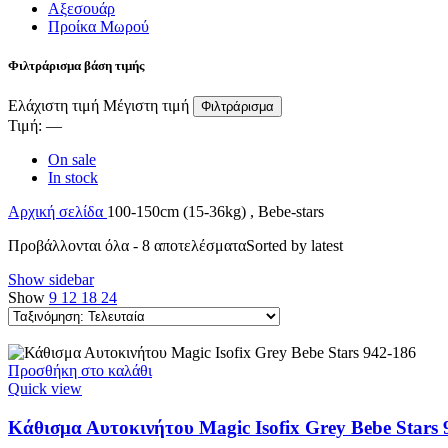
Αξεσουάρ
Προίκα Μωρού
Φιλτράρισμα βάση τιμής
Ελάχιστη τιμή
Μέγιστη τιμή
Φιλτράρισμα
Τιμή:
—
On sale
In stock
Αρχική σελίδα
100-150cm (15-36kg) , Bebe-stars
Προβάλλονται όλα - 8 αποτελέσματα
Sorted by latest
Show sidebar
Show
9
12
18
24
Προσθήκη στο καλάθι
Quick view
Κάθισμα Αυτοκινήτου Magic Isofix Grey Bebe Stars 