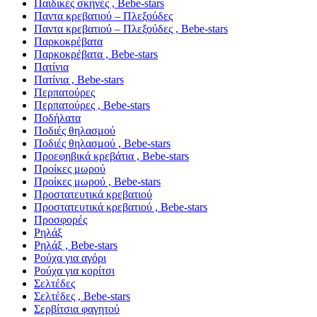
Παιδικές σκηνές , Bebe-stars
Παντα κρεβατιού – Πλεξούδες
Παντα κρεβατιού – Πλεξούδες , Bebe-stars
Παρκοκρέβατα
Παρκοκρέβατα , Bebe-stars
Πατίνια
Πατίνια , Bebe-stars
Περπατούρες
Περπατούρες , Bebe-stars
Ποδήλατα
Ποδιές θηλασμού
Ποδιές θηλασμού , Bebe-stars
Προεφηβικά κρεβάτια , Bebe-stars
Προίκες μωρού
Προίκες μωρού , Bebe-stars
Προστατευτικά κρεβατιού
Προστατευτικά κρεβατιού , Bebe-stars
Προσφορές
Ρηλάξ
Ρηλάξ , Bebe-stars
Ρούχα για αγόρι
Ρούχα για κορίτσι
Σελτέδες
Σελτέδες , Bebe-stars
Σερβίτσια φαγητού