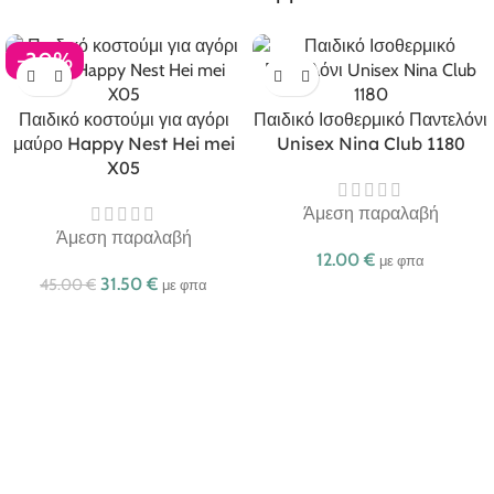
-30%
Παιδικό κοστούμι για αγόρι
Παιδικό Ισοθερμικό Παντελόνι
μαύρο Happy Nest Hei mei
Unisex Nina Club 1180
X05
Άμεση παραλαβή
Άμεση παραλαβή
12.00
€
με φπα
31.50
€
45.00
€
με φπα