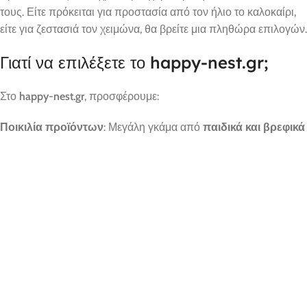
τους. Είτε πρόκειται για προστασία από τον ήλιο το καλοκαίρι,
είτε για ζεστασιά τον χειμώνα, θα βρείτε μια πληθώρα επιλογών.
Γιατί να επιλέξετε το happy-nest.gr;
Στο
happy-nest.gr
, προσφέρουμε:
Ποικιλία προϊόντων
: Μεγάλη γκάμα από
παιδικά και βρεφικά
ρούχα
για κάθε ηλικία και περίσταση.
Υψηλή ποιότητα
: Όλα τα προϊόντα μας έχουν επιλεγεί με
αυστηρά κριτήρια για να εξασφαλίσουν την άνεση και την
ασφάλεια των παιδιών σας.
Εξαιρετικές τιμές
: Συνδυάζουμε την ποιότητα με
ανταγωνιστικές τιμές, ώστε να μπορείτε να ντύσετε τα παιδιά
σας με το καλύτερο χωρίς να επιβαρύνεστε οικονομικά.
Γρήγορη αποστολή
: Αποστέλλουμε γρήγορα και αξιόπιστα σε
όλη την Ελλάδα, με δυνατότητα παρακολούθησης της
αποστολής σας.