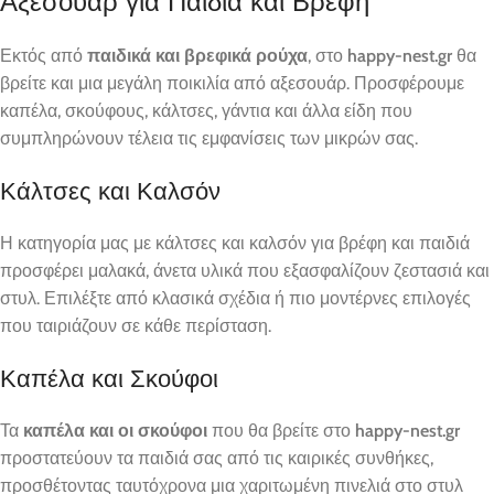
Αξεσουάρ για Παιδιά και Βρέφη
Εκτός από
παιδικά και βρεφικά ρούχα
, στο
happy-nest.gr
θα
βρείτε και μια μεγάλη ποικιλία από αξεσουάρ. Προσφέρουμε
καπέλα, σκούφους, κάλτσες, γάντια και άλλα είδη που
συμπληρώνουν τέλεια τις εμφανίσεις των μικρών σας.
Κάλτσες και Καλσόν
Η κατηγορία μας με κάλτσες και καλσόν για βρέφη και παιδιά
προσφέρει μαλακά, άνετα υλικά που εξασφαλίζουν ζεστασιά και
στυλ. Επιλέξτε από κλασικά σχέδια ή πιο μοντέρνες επιλογές
που ταιριάζουν σε κάθε περίσταση.
Καπέλα και Σκούφοι
Τα
καπέλα και οι σκούφοι
που θα βρείτε στο
happy-nest.gr
προστατεύουν τα παιδιά σας από τις καιρικές συνθήκες,
προσθέτοντας ταυτόχρονα μια χαριτωμένη πινελιά στο στυλ