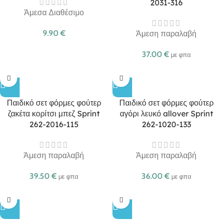
2031-316
Άμεσα Διαθέσιμο
9.90
€
Άμεση παραλαβή
37.00
€
με φπα
Παιδικό σετ φόρμες φούτερ
Παιδικό σετ φόρμες φούτερ
ζακέτα κορίτσι μπεζ Sprint
αγόρι λευκό allover Sprint
262-2016-115
262-1020-133
Άμεση παραλαβή
Άμεση παραλαβή
39.50
€
36.00
€
με φπα
με φπα