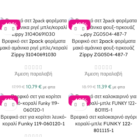
-40%
-40%
Βρεφικό σετ 2pack φορέματα
Βρεφικό σετ 2pack φορέματα
μακό αμάνικα ριγέ μπλε/κοραλί
μακό αμάνικα φουξ-τιρκουάζ
Zippy 31040691030
Zippy ZG0504-487-7
Άμεση παραλαβή
Άμεση παραλαβή
10.79
€
11.39
€
17.99
€
18.99
€
με φπα
με φπα
-61%
-40%
Βρεφικό σετ για κορίτσι λευκό-
Βρεφικό σετ καλοκαιρινό αγόρι
κοραλί Funky 119-060120-1
κοραλί-μπλε FUNKY 122-
801115-1