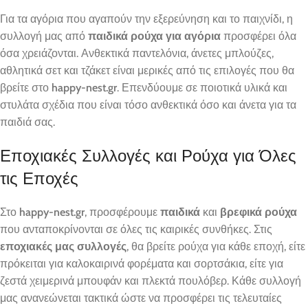
Για τα αγόρια που αγαπούν την εξερεύνηση και το παιχνίδι, η
συλλογή μας από
παιδικά ρούχα για αγόρια
προσφέρει όλα
όσα χρειάζονται. Ανθεκτικά παντελόνια, άνετες μπλούζες,
αθλητικά σετ και τζάκετ είναι μερικές από τις επιλογές που θα
βρείτε στο
happy-nest.gr
. Επενδύουμε σε ποιοτικά υλικά και
στυλάτα σχέδια που είναι τόσο ανθεκτικά όσο και άνετα για τα
παιδιά σας.
Εποχιακές Συλλογές και Ρούχα για Όλες
τις Εποχές
Στο
happy-nest.gr
, προσφέρουμε
παιδικά
και
βρεφικά ρούχα
που ανταποκρίνονται σε όλες τις καιρικές συνθήκες. Στις
εποχιακές μας συλλογές
, θα βρείτε ρούχα για κάθε εποχή, είτε
πρόκειται για καλοκαιρινά φορέματα και σορτσάκια, είτε για
ζεστά χειμερινά μπουφάν και πλεκτά πουλόβερ. Κάθε συλλογή
μας ανανεώνεται τακτικά ώστε να προσφέρει τις τελευταίες