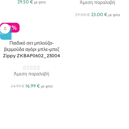
29.50
€
Άμεση παραλαβή
με φπα
23.00
€
29.00
€
με φπα
-32%
Παιδικό σετ μπλούζα-
βερμούδα αγόρι μπλε-μπεζ
Zippy ZKBAP0602_23004
Άμεση παραλαβή
16.99
€
24.99
€
με φπα