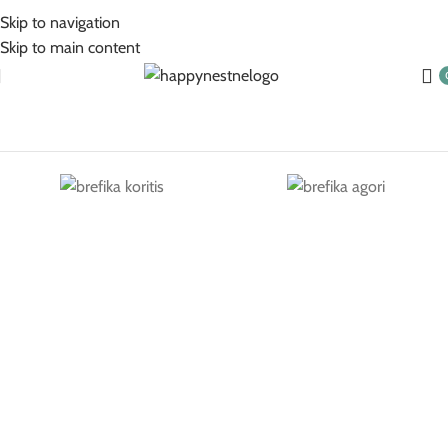
5% Επιπλέον έκπτωση για πληρωμές με κάρτα!
Skip to navigation
Skip to main content
Βρεφικά Για Κορίτσι
Βρεφικά Για Αγόρι