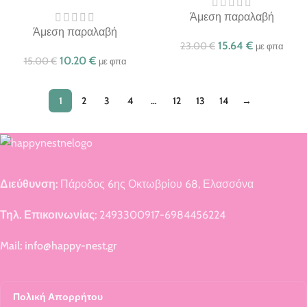
Άμεση παραλαβή
Άμεση παραλαβή
15.64
€
23.00
€
με φπα
10.20
€
15.00
€
με φπα
1
2
3
4
…
12
13
14
→
Διεύθυνση:
Πάροδος 6ης Οκτωβρίου 68, Ελασσόνα
Τηλ. Επικοινωνίας:
2493300917-6984456224
Mail: info@happy-nest.gr
Πολική Απορρήτου