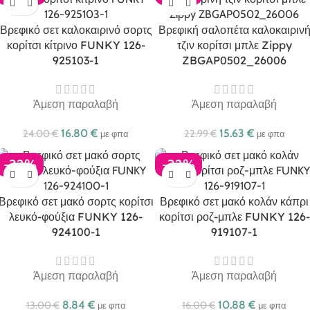
Βρεφικό σετ καλοκαιρινό σορτς
Βρεφική σαλοπέτα καλοκαιριν
κορίτσι κίτρινο FUNKY 126-
τζιν κορίτσι μπλε Zippy
925103-1
ZBGAP0502_26006
Άμεση παραλαβή
Άμεση παραλαβή
16.80
€
15.63
€
24.00
€
22.99
€
με φπα
με φπα
-32%
-32%
Βρεφικό σετ μακό σορτς κορίτσι
Βρεφικό σετ μακό κολάν κάπρι
λευκό-φούξια FUNKY 126-
κορίτσι ροζ-μπλε FUNKY 126-
924100-1
919107-1
Άμεση παραλαβή
Άμεση παραλαβή
8.84
€
10.88
€
13.00
€
16.00
€
με φπα
με φπα