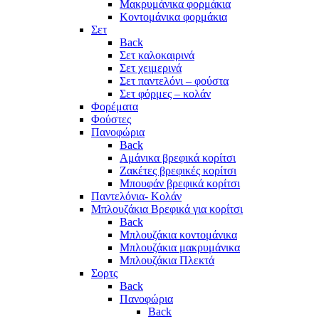
Μακρυμάνικα φορμάκια
Κοντομάνικα φορμάκια
Σετ
Back
Σετ καλοκαιρινά
Σετ χειμερινά
Σετ παντελόνι – φούστα
Σετ φόρμες – κολάν
Φορέματα
Φούστες
Πανοφώρια
Back
Αμάνικα βρεφικά κορίτσι
Ζακέτες βρεφικές κορίτσι
Μπουφάν βρεφικά κορίτσι
Παντελόνια- Κολάν
Μπλουζάκια Βρεφικά για κορίτσι
Back
Μπλουζάκια κοντομάνικα
Μπλουζάκια μακρυμάνικα
Μπλουζάκια Πλεκτά
Σορτς
Back
Πανοφώρια
Back