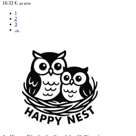
16.32 €.
με φπα
1
2
3
→