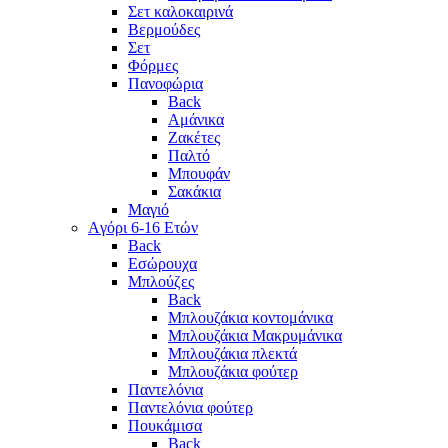
Σετ καλοκαιρινά
Βερμούδες
Σετ
Φόρμες
Πανοφώρια
Back
Αμάνικα
Ζακέτες
Παλτό
Μπουφάν
Σακάκια
Μαγιό
Aγόρι 6-16 Ετών
Back
Eσώρουχα
Μπλούζες
Back
Μπλουζάκια κοντομάνικα
Μπλουζάκια Μακρυμάνικα
Μπλουζάκια πλεκτά
Μπλουζάκια φούτερ
Παντελόνια
Παντελόνια φούτερ
Πουκάμισα
Back