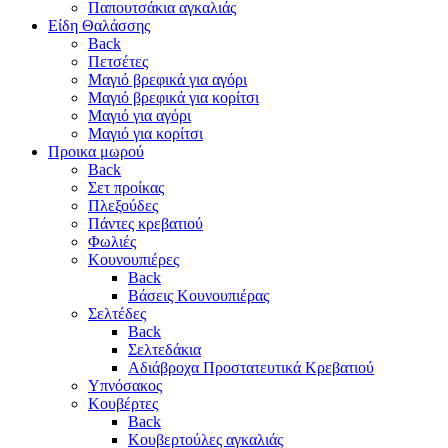
Παπουτσάκια αγκαλιάς
Είδη Θαλάσσης
Back
Πετσέτες
Μαγιό βρεφικά για αγόρι
Μαγιό βρεφικά για κορίτσι
Μαγιό για αγόρι
Μαγιό για κορίτσι
Προικα μωρού
Back
Σετ προίκας
Πλεξούδες
Πάντες κρεβατιού
Φωλιές
Κουνουπιέρες
Back
Βάσεις Κουνουπιέρας
Σελτέδες
Back
Σελτεδάκια
Αδιάβροχα Προστατευτικά Κρεβατιού
Υπνόσακος
Κουβέρτες
Back
Κουβερτούλες αγκαλιάς