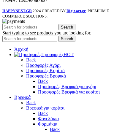
ΓΕΜΗ: 149499040000
HAPPYNEST.GR
2024 CREATED BY
Digit-art.gr
. PREMIUM E-
COMMERCE SOLUTIONS.
Search
Start typing to see products you are looking for.
Search
Άρχική
Προσφορές
HOT
Back
Προσφορές Αγόρι
Προσφορές Κορίτσι
Προσφορές Βρεφικά
Back
Προσφορές Βρεφικά για αγόρι
Προσφορές Βρεφικά για κορίτσι
Βρεφικά
Back
Βρεφικά για κορίτσι
Back
Φανελάκια
Φορμάκια
Back