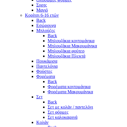
Σορτς
Μαγιό
Κορίτσι 6-16 ετών
Back
Εσώρουχα
Μπλούζες
Back
Μπλουζάκια κοντομάνικα
Μπλουζάκια Μακρυμάνικα
Μπλουζάκια φούτερ
Μπλουζάκια Πλεκτά
Πουκάμισα
Παντελόνια
Φούστες
Φορέματα
Back
Φορέματα κοντομάνικα
Φορέματα Μακρυμάνικα
Σετ
Back
Σετ με κολάν / παντελόνι
Σετ φόρμες
Σετ καλοκαιρινά
Κολάν