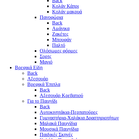
Back
Κολάν Κάπρι
Κολάν μακρυά
Πανοφώρια
Back
Αμάνικα
Ζακέτες
Μπουφάν
Παλτό
Ολόσωμες φόρμες
Σορτς
Μαγιό
Βρεφικά Είδη
Back
Αξεσουάρ
Βρεφικά Έπιπλα
Back
Αξεσουάρ Κρεβατιού
Για το Παιχνίδι
Back
Αυτοκινητάκια-Περπατούρες
Γυμναστήρια-Χαλάκια Δραστηριοτήτων
Μαλακά Παιχνίδια
Μουσικά Παιχνίδια
Παιδικές Σκηνές