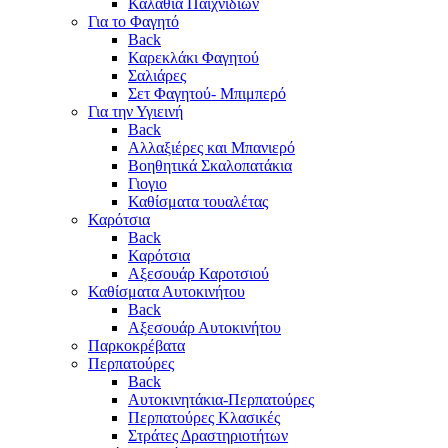
Καλάθια Παιχνιδιών
Για το Φαγητό
Back
Καρεκλάκι Φαγητού
Σαλιάρες
Σετ Φαγητού- Μπιμπερό
Για την Υγιεινή
Back
Αλλαξιέρες και Μπανιερό
Βοηθητικά Σκαλοπατάκια
Γιογιο
Καθίσματα τουαλέτας
Καρότσια
Back
Καρότσια
Αξεσουάρ Καροτσιού
Καθίσματα Αυτοκινήτου
Back
Αξεσουάρ Αυτοκινήτου
Παρκοκρέβατα
Περπατούρες
Back
Αυτοκινητάκια-Περπατούρες
Περπατούρες Κλασικές
Στράτες Δραστηριοτήτων