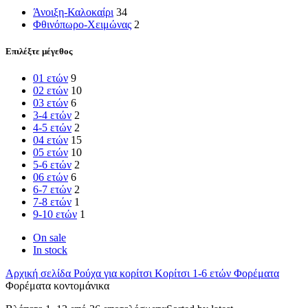
Άνοιξη-Καλοκαίρι
34
Φθινόπωρο-Χειμώνας
2
Επιλέξτε μέγεθος
01 ετών
9
02 ετών
10
03 ετών
6
3-4 ετών
2
4-5 ετών
2
04 ετών
15
05 ετών
10
5-6 ετών
2
06 ετών
6
6-7 ετών
2
7-8 ετών
1
9-10 ετών
1
On sale
In stock
Αρχική σελίδα
Ρούχα για κορίτσι
Κορίτσι 1-6 ετών
Φορέματα
Φορέματα κοντομάνικα