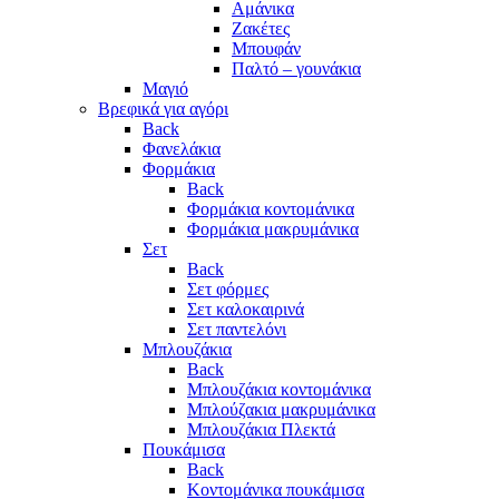
Αμάνικα
Ζακέτες
Μπουφάν
Παλτό – γουνάκια
Μαγιό
Βρεφικά για αγόρι
Back
Φανελάκια
Φορμάκια
Back
Φορμάκια κοντομάνικα
Φορμάκια μακρυμάνικα
Σετ
Back
Σετ φόρμες
Σετ καλοκαιρινά
Σετ παντελόνι
Μπλουζάκια
Back
Μπλουζάκια κοντομάνικα
Μπλούζακια μακρυμάνικα
Μπλουζάκια Πλεκτά
Πουκάμισα
Back
Κοντομάνικα πουκάμισα