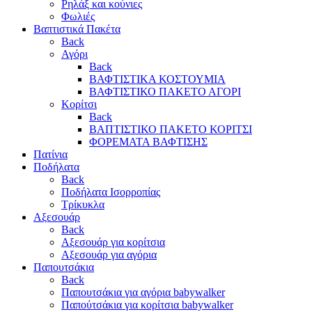
Ρηλάξ και κούνιες
Φωλιές
Βαπτιστικά Πακέτα
Back
Αγόρι
Back
ΒΑΦΤΙΣΤΙΚΑ ΚΟΣΤΟΥΜΙΑ
ΒΑΦΤΙΣΤΙΚΟ ΠΑΚΕΤΟ ΑΓΟΡΙ
Κορίτσι
Back
ΒΑΠΤΙΣΤΙΚΟ ΠΑΚΕΤΟ ΚΟΡΙΤΣΙ
ΦΟΡΕΜΑΤΑ ΒΑΦΤΙΣΗΣ
Πατίνια
Ποδήλατα
Back
Ποδήλατα Ισορροπίας
Τρίκυκλα
Αξεσουάρ
Back
Αξεσουάρ για κορίτσια
Αξεσουάρ για αγόρια
Παπουτσάκια
Back
Παπουτσάκια για αγόρια babywalker
Παπούτσάκια για κορίτσια babywalker