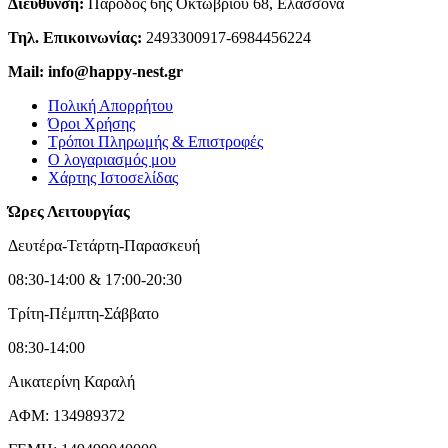
Διεύθυνση:
Πάροδος 6ης Οκτωβρίου 68, Ελασσόνα
Τηλ. Επικοινωνίας:
2493300917-6984456224
Mail: info@happy-nest.gr
Πολική Απορρήτου
Όροι Χρήσης
Τρόποι Πληρωμής & Επιστροφές
Ο λογαριασμός μου
Χάρτης Ιστοσελίδας
Ώρες Λειτουργίας
Δευτέρα-Τετάρτη-Παρασκευή
08:30-14:00 & 17:00-20:30
Τρίτη-Πέμπτη-Σάββατο
08:30-14:00
Αικατερίνη Καραλή
ΑΦΜ: 134989372