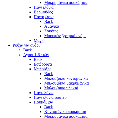
Μακρυμάνικα πουκάμισα
Παντελόνια
Βερμούδες
Πανοφώρια
Back
Αμάνικα
Ζακέτες
Μπουφάν βρεφικά αγόρι
Μαγιό
Ρούχα για αγόρι
Back
Αγόρι 1-6 ετών
Back
Εσώρουχα
Μπλούζες
Back
Μπλουζάκια κοντομάνικα
Μπλουζάκια μακρυμάνικα
Μπλουζάκια πλεκτά
Παντελόνια
Παντελόνια φούτερ
Πουκάμισα
Back
Κοντομάνικα πουκάμισα
Μακρυμάνικα πουκάμισα