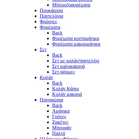
Μπλουζοφορέματα
Πουκάμισα
Παντελόνια
Φούστες
Φορέματα
Back
Φορέματα κοντομάνικα
Φορέματα μακρυμάνικα
Σετ
Back
Σετ με κολάν/παντελόνι
Σετ καλοκαιρινά
Σετ φόρμες
Κολάν
Back
Κολάν Κάπρι
Κολάν μακρυά
Πανοφώρια
Back
Αμάνικα
Γούνες
Ζακέτες
Μπουφάν
Παλτό
Ολόσωμες Φόρμες