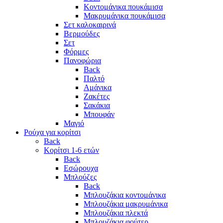
Κοντομάνικα πουκάμισα
Μακρυμάνικα πουκάμισα
Σετ καλοκαιρινά
Βερμούδες
Σετ
Φόρμες
Πανοφώρια
Back
Παλτό
Αμάνικα
Ζακέτες
Σακάκια
Μπουφάν
Μαγιό
Ρούχα για κορίτσι
Back
Κορίτσι 1-6 ετών
Back
Εσώρουχα
Μπλούζες
Back
Μπλουζάκια κοντομάνικα
Μπλουζάκια μακρυμάνικα
Μπλουζάκια πλεκτά
Μπλουζάκια φούτερ