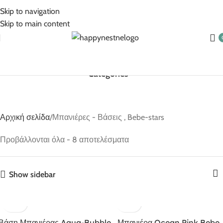
5% Επιπλέον έκπτωση για πληρωμές με κάρτα!
Skip to navigation
Skip to main content
Categories
Αρχική σελίδα
Μπανιέρες - Βάσεις , Bebe-stars
Προβάλλονται όλα - 8 αποτελέσματα
Show sidebar
Βάση Μπανιέρας Aqua-Bubble
Μπανιέρα Ocean Pink Bebe