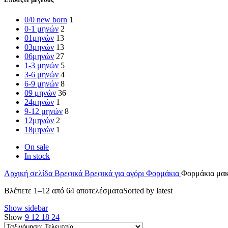
0/0 new born
1
0-1 μηνών
2
01μηνών
13
03μηνών
13
06μηνών
27
1-3 μηνών
5
3-6 μηνών
4
6-9 μηνών
8
09 μηνών
36
24μηνών
1
9-12 μηνών
8
12μηνών
2
18μηνών
1
On sale
In stock
Αρχική σελίδα
Βρεφικά
Βρεφικά για αγόρι
Φορμάκια
Φορμάκια μα
Βλέπετε 1–12 από 64 αποτελέσματα
Sorted by latest
Show sidebar
Show
9
12
18
24