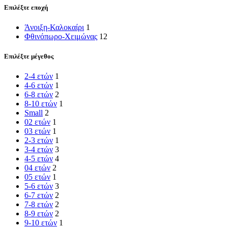
Επιλέξτε εποχή
Άνοιξη-Καλοκαίρι
1
Φθινόπωρο-Χειμώνας
12
Επιλέξτε μέγεθος
2-4 ετών
1
4-6 ετών
1
6-8 ετών
2
8-10 ετών
1
Small
2
02 ετών
1
03 ετών
1
2-3 ετών
1
3-4 ετών
3
4-5 ετών
4
04 ετών
2
05 ετών
1
5-6 ετών
3
6-7 ετών
2
7-8 ετών
2
8-9 ετών
2
9-10 ετών
1