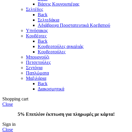
Βάσεις Κουνουπιέρας
Σελτέδες
Back
Σελτεδάκια
Αδιάβροχα Προστατευτικά Κρεβατιού
Υπνόσακος
Κουβέρτες
Back
Κουβερτούλες αγκαλιάς
Κουβερτούλες
Μπουρνούζι
Πετσετούλες
Σεντόνια
Παπλώματα
Μαξιλάρια
Back
Διακοσμητικά
Shopping cart
Close
5% Επιπλέον έκπτωση για πληρωμές με κάρτα!
Sign in
Close