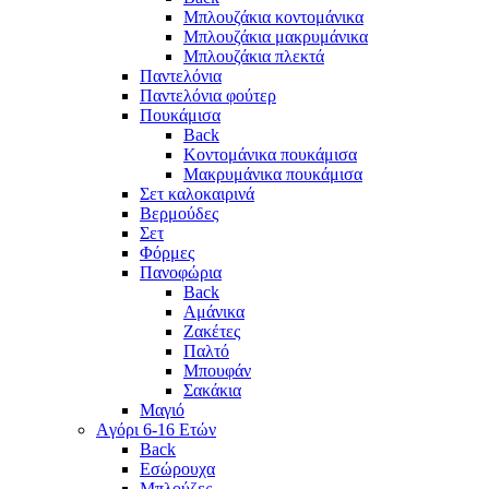
Μπλουζάκια κοντομάνικα
Μπλουζάκια μακρυμάνικα
Μπλουζάκια πλεκτά
Παντελόνια
Παντελόνια φούτερ
Πουκάμισα
Back
Κοντομάνικα πουκάμισα
Μακρυμάνικα πουκάμισα
Σετ καλοκαιρινά
Βερμούδες
Σετ
Φόρμες
Πανοφώρια
Back
Αμάνικα
Ζακέτες
Παλτό
Μπουφάν
Σακάκια
Μαγιό
Aγόρι 6-16 Ετών
Back
Eσώρουχα
Μπλούζες