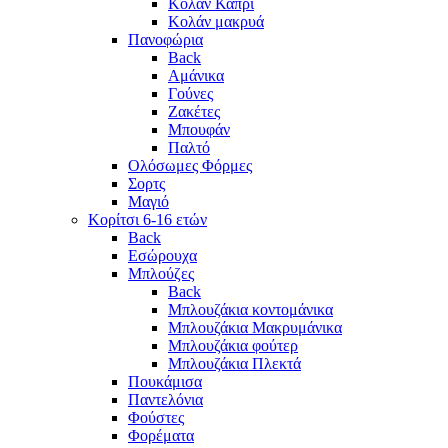
Κολάν Κάπρι
Κολάν μακρυά
Πανοφώρια
Back
Αμάνικα
Γούνες
Ζακέτες
Μπουφάν
Παλτό
Ολόσωμες Φόρμες
Σορτς
Μαγιό
Κορίτσι 6-16 ετών
Back
Εσώρουχα
Μπλούζες
Back
Μπλουζάκια κοντομάνικα
Μπλουζάκια Μακρυμάνικα
Μπλουζάκια φούτερ
Μπλουζάκια Πλεκτά
Πουκάμισα
Παντελόνια
Φούστες
Φορέματα