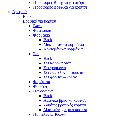
Προσφορές Βρεφικά για αγόρι
Προσφορές Βρεφικά για κορίτσι
Βρεφικά
Back
Βρεφικά για κορίτσι
Back
Φανελάκια
Φορμάκια
Back
Μακρυμάνικα φορμάκια
Κοντομάνικα φορμάκια
Σετ
Back
Σετ καλοκαιρινά
Σετ χειμερινά
Σετ παντελόνι – φούστα
Σετ φόρμες – κολάν
Φορέματα
Φούστες
Πανοφώρια
Back
Αμάνικα βρεφικά κορίτσι
Ζακέτες βρεφικές κορίτσι
Μπουφάν βρεφικά κορίτσι
Παντελόνια- Κολάν