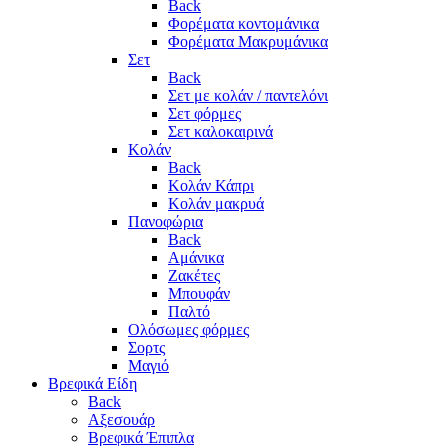
Back
Φορέματα κοντομάνικα
Φορέματα Μακρυμάνικα
Σετ
Back
Σετ με κολάν / παντελόνι
Σετ φόρμες
Σετ καλοκαιρινά
Κολάν
Back
Κολάν Κάπρι
Κολάν μακρυά
Πανοφώρια
Back
Αμάνικα
Ζακέτες
Μπουφάν
Παλτό
Ολόσωμες φόρμες
Σορτς
Μαγιό
Βρεφικά Είδη
Back
Αξεσουάρ
Βρεφικά Έπιπλα