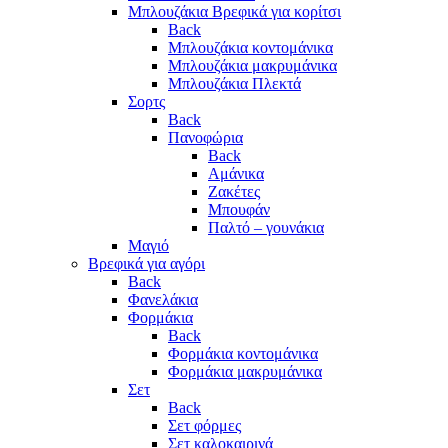
Μπλουζάκια Βρεφικά για κορίτσι
Back
Μπλουζάκια κοντομάνικα
Μπλουζάκια μακρυμάνικα
Μπλουζάκια Πλεκτά
Σορτς
Back
Πανοφώρια
Back
Αμάνικα
Ζακέτες
Μπουφάν
Παλτό – γουνάκια
Μαγιό
Βρεφικά για αγόρι
Back
Φανελάκια
Φορμάκια
Back
Φορμάκια κοντομάνικα
Φορμάκια μακρυμάνικα
Σετ
Back
Σετ φόρμες
Σετ καλοκαιρινά