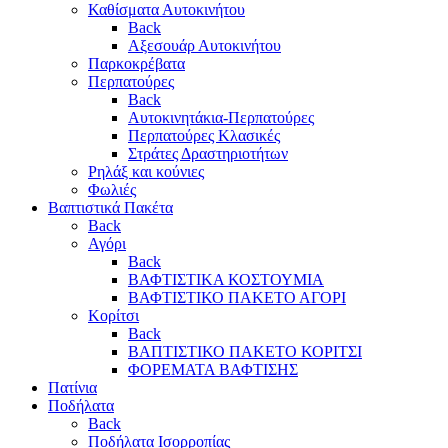
Καθίσματα Αυτοκινήτου
Back
Αξεσουάρ Αυτοκινήτου
Παρκοκρέβατα
Περπατούρες
Back
Αυτοκινητάκια-Περπατούρες
Περπατούρες Κλασικές
Στράτες Δραστηριοτήτων
Ρηλάξ και κούνιες
Φωλιές
Βαπτιστικά Πακέτα
Back
Αγόρι
Back
ΒΑΦΤΙΣΤΙΚΑ ΚΟΣΤΟΥΜΙΑ
ΒΑΦΤΙΣΤΙΚΟ ΠΑΚΕΤΟ ΑΓΟΡΙ
Κορίτσι
Back
ΒΑΠΤΙΣΤΙΚΟ ΠΑΚΕΤΟ ΚΟΡΙΤΣΙ
ΦΟΡΕΜΑΤΑ ΒΑΦΤΙΣΗΣ
Πατίνια
Ποδήλατα
Back
Ποδήλατα Ισορροπίας