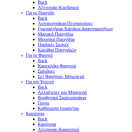
Back
Αξεσουάρ Κρεβατιού
Για το Παιχνίδι
Back
Αυτοκινητάκια-Περπατούρες
Γυμναστήρια-Χαλάκια Δραστηριοτήτων
Μαλακά Παιχνίδια
Μουσικά Παιχνίδια
Παιδικές Σκηνές
Καλάθια Παιχνιδιών
Για το Φαγητό
Back
Καρεκλάκι Φαγητού
Σαλιάρες
Σετ Φαγητού- Μπιμπερό
Για την Υγιεινή
Back
Αλλαξιέρες και Μπανιερό
Βοηθητικά Σκαλοπατάκια
Γιογιο
Καθίσματα τουαλέτας
Καρότσια
Back
Καρότσια
Αξεσουάρ Καροτσιού