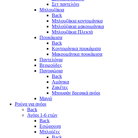
Σετ παντελόνι
Μπλουζάκια
Back
Μπλουζάκια κοντομάνικα
Μπλούζακια μακρυμάνικα
Μπλουζάκια Πλεκτά
Πουκάμισα
Back
Κοντομάνικα πουκάμισα
Μακρυμάνικα πουκάμισα
Παντελόνια
Βερμούδες
Πανοφώρια
Back
Αμάνικα
Ζακέτες
Μπουφάν βρεφικά αγόρι
Μαγιό
Ρούχα για αγόρι
Back
Αγόρι 1-6 ετών
Back
Εσώρουχα
Μπλούζες
Back