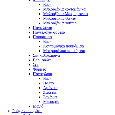
Back
Μπλουζάκια κοντομάνικα
Μπλουζάκια Μακρυμάνικα
Μπλουζάκια πλεκτά
Μπλουζάκια φούτερ
Παντελόνια
Παντελόνια φούτερ
Πουκάμισα
Back
Κοντομάνικα πουκάμισα
Μακρυμάνικα πουκάμισα
Σετ καλοκαιρινά
Βερμούδες
Σετ
Φόρμες
Πανοφώρια
Back
Παλτό
Αμάνικα
Ζακέτες
Σακάκια
Μπουφάν
Μαγιό
Ρούχα για κορίτσι