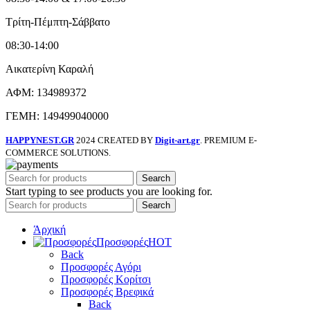
Τρίτη-Πέμπτη-Σάββατο
08:30-14:00
Αικατερίνη Καραλή
ΑΦΜ: 134989372
ΓΕΜΗ: 149499040000
HAPPYNEST.GR
2024 CREATED BY
Digit-art.gr
. PREMIUM E-
COMMERCE SOLUTIONS.
Search
Start typing to see products you are looking for.
Search
Άρχική
Προσφορές
HOT
Back
Προσφορές Αγόρι
Προσφορές Κορίτσι
Προσφορές Βρεφικά
Back