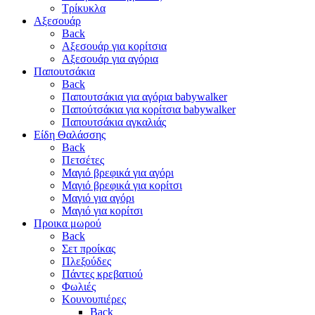
Τρίκυκλα
Αξεσουάρ
Back
Αξεσουάρ για κορίτσια
Αξεσουάρ για αγόρια
Παπουτσάκια
Back
Παπουτσάκια για αγόρια babywalker
Παπούτσάκια για κορίτσια babywalker
Παπουτσάκια αγκαλιάς
Είδη Θαλάσσης
Back
Πετσέτες
Μαγιό βρεφικά για αγόρι
Μαγιό βρεφικά για κορίτσι
Μαγιό για αγόρι
Μαγιό για κορίτσι
Προικα μωρού
Back
Σετ προίκας
Πλεξούδες
Πάντες κρεβατιού
Φωλιές
Κουνουπιέρες
Back