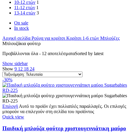
10-12 ετών
1
11-12 ετών
1
13-14 ετών
3
On sale
In stock
Αρχική σελίδα
Ρούχα για κορίτσι
Κορίτσι 1-6 ετών
Μπλούζες
Μπλουζάκια φούτερ
Προβάλλονται όλα - 12 αποτελέσματα
Sorted by latest
Show sidebar
Show
9
12
18
24
-30%
Επιλογή
Αυτό το προϊόν έχει πολλαπλές παραλλαγές. Οι επιλογές
μπορούν να επιλεγούν στη σελίδα του προϊόντος
Quick view
Παιδική μπλούζα φούτερ χριστουγεννιάτικη μαύρο