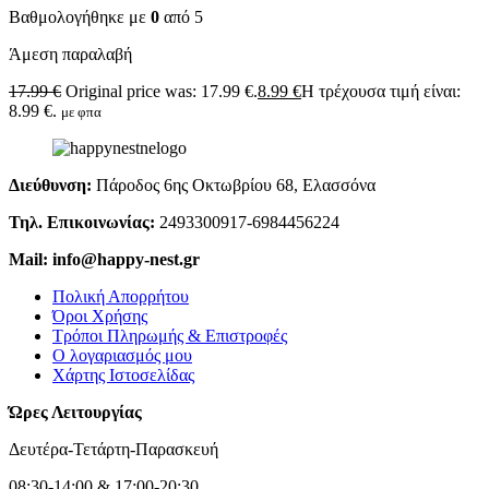
Βαθμολογήθηκε με
0
από 5
Άμεση παραλαβή
17.99
€
Original price was: 17.99 €.
8.99
€
Η τρέχουσα τιμή είναι:
8.99 €.
με φπα
Διεύθυνση:
Πάροδος 6ης Οκτωβρίου 68, Ελασσόνα
Τηλ. Επικοινωνίας:
2493300917-6984456224
Mail: info@happy-nest.gr
Πολική Απορρήτου
Όροι Χρήσης
Τρόποι Πληρωμής & Επιστροφές
Ο λογαριασμός μου
Χάρτης Ιστοσελίδας
Ώρες Λειτουργίας
Δευτέρα-Τετάρτη-Παρασκευή
08:30-14:00 & 17:00-20:30