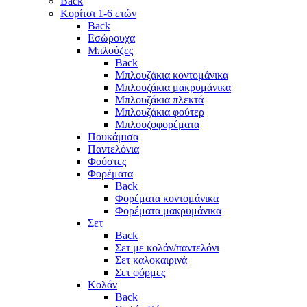
Back
Κορίτσι 1-6 ετών
Back
Εσώρουχα
Μπλούζες
Back
Μπλουζάκια κοντομάνικα
Μπλουζάκια μακρυμάνικα
Μπλουζάκια πλεκτά
Μπλουζάκια φούτερ
Μπλουζοφορέματα
Πουκάμισα
Παντελόνια
Φούστες
Φορέματα
Back
Φορέματα κοντομάνικα
Φορέματα μακρυμάνικα
Σετ
Back
Σετ με κολάν/παντελόνι
Σετ καλοκαιρινά
Σετ φόρμες
Κολάν
Back