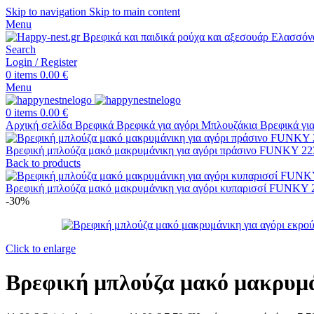
Skip to navigation
Skip to main content
Menu
Search
Login / Register
0
items
0.00
€
Menu
0
items
0.00
€
Αρχική σελίδα
Βρεφικά
Βρεφικά για αγόρι
Μπλουζάκια Βρεφικά γι
Βρεφική μπλούζα μακό μακρυμάνικη για αγόρι πράσινο FUNKY 2
Back to products
Βρεφική μπλούζα μακό μακρυμάνικη για αγόρι κυπαρισσί FUNKY
-30%
Click to enlarge
Βρεφική μπλούζα μακό μακρυμά