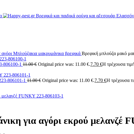
α αγόρι
Μπλούζακια μακρυμάνικα βρεφικά
Βρεφική μπλούζα μακό μα
23-806100-1
11.00
€
Original price was: 11.00 €.
7.70
€
Η τρέχουσα τιμή 
 223-806101-1
11.00
€
Original price was: 11.00 €.
7.70
€
Η τρέχουσα τιμ
νικη για αγόρι εκρού μελανζέ 