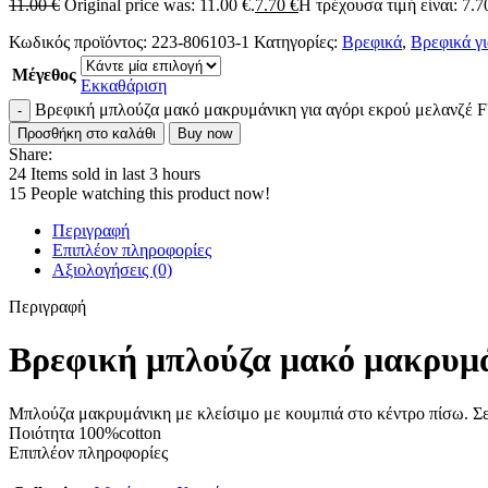
11.00
€
Original price was: 11.00 €.
7.70
€
Η τρέχουσα τιμή είναι: 7.7
Κωδικός προϊόντος:
223-806103-1
Κατηγορίες:
Βρεφικά
,
Βρεφικά γι
Μέγεθος
Εκκαθάριση
Βρεφική μπλούζα μακό μακρυμάνικη για αγόρι εκρού μελανζέ
Προσθήκη στο καλάθι
Buy now
Share:
24
Items sold in last 3 hours
15
People watching this product now!
Περιγραφή
Επιπλέον πληροφορίες
Αξιολογήσεις (0)
Περιγραφή
Βρεφική μπλούζα μακό μακρυμά
Μπλούζα μακρυμάνικη με κλείσιμο με κουμπιά στο κέντρο πίσω. Σε 
Ποιότητα 100%cotton
Επιπλέον πληροφορίες