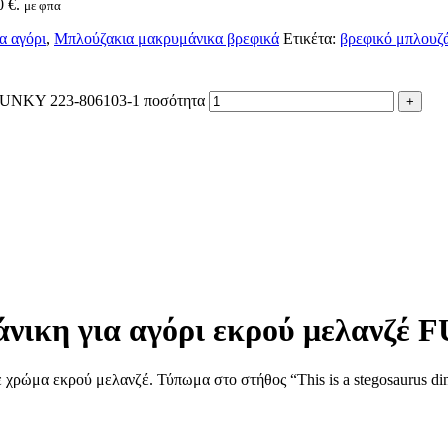
0 €.
με φπα
α αγόρι
,
Μπλούζακια μακρυμάνικα βρεφικά
Ετικέτα:
βρεφικό μπλουζ
 FUNKY 223-806103-1 ποσότητα
νικη για αγόρι εκρού μελανζέ 
χρώμα εκρού μελανζέ. Τύπωμα στο στήθος “This is a stegosaurus din