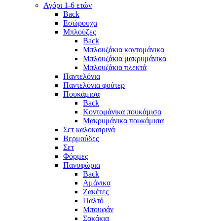
Αγόρι 1-6 ετών
Back
Εσώρουχα
Μπλούζες
Back
Μπλουζάκια κοντομάνικα
Μπλουζάκια μακρυμάνικα
Μπλουζάκια πλεκτά
Παντελόνια
Παντελόνια φούτερ
Πουκάμισα
Back
Κοντομάνικα πουκάμισα
Μακρυμάνικα πουκάμισα
Σετ καλοκαιρινά
Βερμούδες
Σετ
Φόρμες
Πανοφώρια
Back
Αμάνικα
Ζακέτες
Παλτό
Μπουφάν
Σακάκια