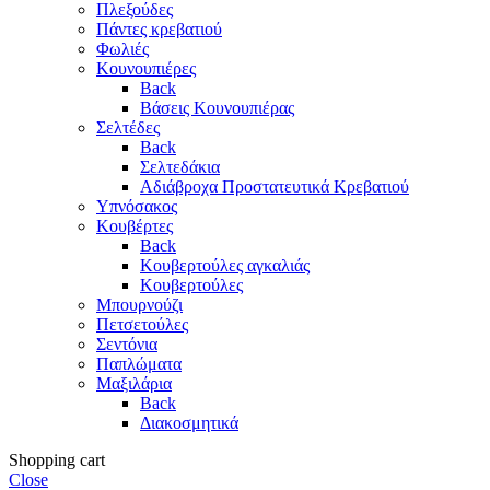
Πλεξούδες
Πάντες κρεβατιού
Φωλιές
Κουνουπιέρες
Back
Βάσεις Κουνουπιέρας
Σελτέδες
Back
Σελτεδάκια
Αδιάβροχα Προστατευτικά Κρεβατιού
Υπνόσακος
Κουβέρτες
Back
Κουβερτούλες αγκαλιάς
Κουβερτούλες
Μπουρνούζι
Πετσετούλες
Σεντόνια
Παπλώματα
Μαξιλάρια
Back
Διακοσμητικά
Shopping cart
Close