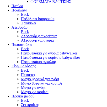
ΦΟΡΕΜΑΤΑ ΒΑΦΤΙΣΗΣ
Πατίνια
Ποδήλατα
Back
Ποδήλατα Ισορροπίας
Τρίκυκλα
Αξεσουάρ
Back
Αξεσουάρ για κορίτσια
Αξεσουάρ για αγόρια
Παπουτσάκια
Back
Παπουτσάκια για αγόρια babywalker
Παπούτσάκια για κορίτσια babywalker
Παπουτσάκια αγκαλιάς
Είδη Θαλάσσης
Back
Πετσέτες
Μαγιό βρεφικά για αγόρι
Μαγιό βρεφικά για κορίτσι
Μαγιό για αγόρι
Μαγιό για κορίτσι
Προικα μωρού
Back
Σετ προίκας