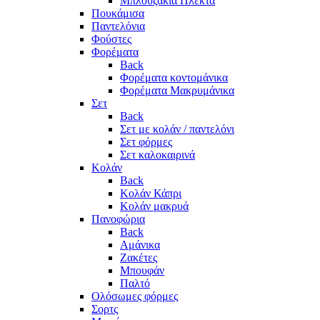
Μπλουζάκια Πλεκτά
Πουκάμισα
Παντελόνια
Φούστες
Φορέματα
Back
Φορέματα κοντομάνικα
Φορέματα Μακρυμάνικα
Σετ
Back
Σετ με κολάν / παντελόνι
Σετ φόρμες
Σετ καλοκαιρινά
Κολάν
Back
Κολάν Κάπρι
Κολάν μακρυά
Πανοφώρια
Back
Αμάνικα
Ζακέτες
Μπουφάν
Παλτό
Ολόσωμες φόρμες
Σορτς