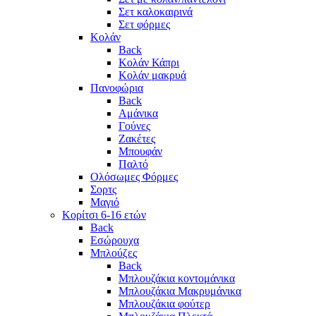
Σετ καλοκαιρινά
Σετ φόρμες
Κολάν
Back
Κολάν Κάπρι
Κολάν μακρυά
Πανοφώρια
Back
Αμάνικα
Γούνες
Ζακέτες
Μπουφάν
Παλτό
Ολόσωμες Φόρμες
Σορτς
Μαγιό
Κορίτσι 6-16 ετών
Back
Εσώρουχα
Μπλούζες
Back
Μπλουζάκια κοντομάνικα
Μπλουζάκια Μακρυμάνικα
Μπλουζάκια φούτερ