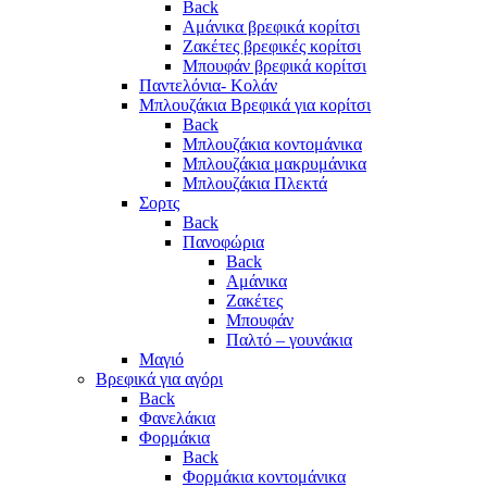
Back
Αμάνικα βρεφικά κορίτσι
Ζακέτες βρεφικές κορίτσι
Μπουφάν βρεφικά κορίτσι
Παντελόνια- Κολάν
Μπλουζάκια Βρεφικά για κορίτσι
Back
Μπλουζάκια κοντομάνικα
Μπλουζάκια μακρυμάνικα
Μπλουζάκια Πλεκτά
Σορτς
Back
Πανοφώρια
Back
Αμάνικα
Ζακέτες
Μπουφάν
Παλτό – γουνάκια
Μαγιό
Βρεφικά για αγόρι
Back
Φανελάκια
Φορμάκια
Back
Φορμάκια κοντομάνικα