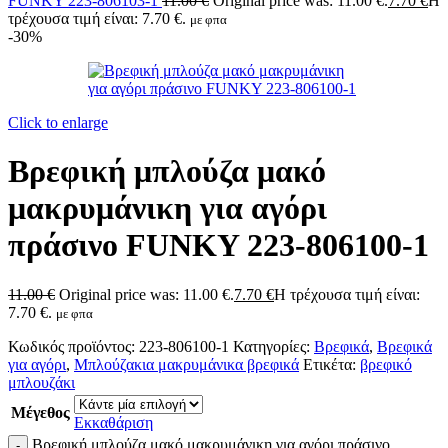
FUNKY 223-806103-1
11.00
€
Original price was: 11.00 €.
7.70
€
Η
τρέχουσα τιμή είναι: 7.70 €.
με φπα
-30%
Click to enlarge
Βρεφική μπλούζα μακό
μακρυμάνικη για αγόρι
πράσινο FUNKY 223-806100-1
11.00
€
Original price was: 11.00 €.
7.70
€
Η τρέχουσα τιμή είναι:
7.70 €.
με φπα
Κωδικός προϊόντος:
223-806100-1
Κατηγορίες:
Βρεφικά
,
Βρεφικά
για αγόρι
,
Μπλούζακια μακρυμάνικα βρεφικά
Ετικέτα:
βρεφικό
μπλουζάκι
Μέγεθος
Εκκαθάριση
Βρεφική μπλούζα μακό μακρυμάνικη για αγόρι πράσινο