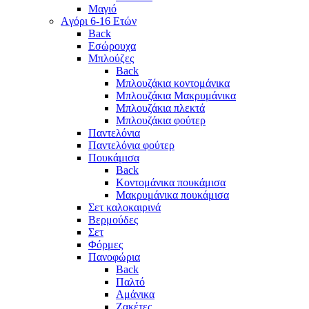
Μαγιό
Aγόρι 6-16 Ετών
Back
Eσώρουχα
Μπλούζες
Back
Μπλουζάκια κοντομάνικα
Μπλουζάκια Μακρυμάνικα
Μπλουζάκια πλεκτά
Μπλουζάκια φούτερ
Παντελόνια
Παντελόνια φούτερ
Πουκάμισα
Back
Κοντομάνικα πουκάμισα
Μακρυμάνικα πουκάμισα
Σετ καλοκαιρινά
Βερμούδες
Σετ
Φόρμες
Πανοφώρια
Back
Παλτό
Αμάνικα
Ζακέτες