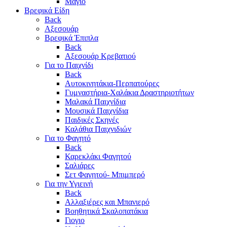
Μαγιό
Βρεφικά Είδη
Back
Αξεσουάρ
Βρεφικά Έπιπλα
Back
Αξεσουάρ Κρεβατιού
Για το Παιχνίδι
Back
Αυτοκινητάκια-Περπατούρες
Γυμναστήρια-Χαλάκια Δραστηριοτήτων
Μαλακά Παιχνίδια
Μουσικά Παιχνίδια
Παιδικές Σκηνές
Καλάθια Παιχνιδιών
Για το Φαγητό
Back
Καρεκλάκι Φαγητού
Σαλιάρες
Σετ Φαγητού- Μπιμπερό
Για την Υγιεινή
Back
Αλλαξιέρες και Μπανιερό
Βοηθητικά Σκαλοπατάκια
Γιογιο