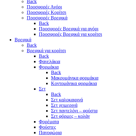
Back
Προσφορές Αγόρι
Προσφορές Κορίτσι
Προσφορές Βρεφικά
Back
Προσφορές Βρεφικά για αγόρι
Προσφορές Βρεφικά για κορίτσι
Βρεφικά
Back
Βρεφικά για κορίτσι
Back
Φανελάκια
Φορμάκια
Back
Μακρυμάνικα φορμάκια
Κοντομάνικα φορμάκια
Σετ
Back
Σετ καλοκαιρινά
Σετ χειμερινά
Σετ παντελόνι – φούστα
Σετ φόρμες – κολάν
Φορέματα
Φούστες
Πανοφώρια