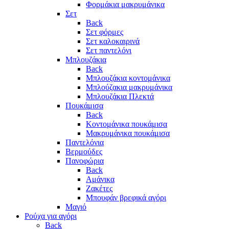
Φορμάκια μακρυμάνικα
Σετ
Back
Σετ φόρμες
Σετ καλοκαιρινά
Σετ παντελόνι
Μπλουζάκια
Back
Μπλουζάκια κοντομάνικα
Μπλούζακια μακρυμάνικα
Μπλουζάκια Πλεκτά
Πουκάμισα
Back
Κοντομάνικα πουκάμισα
Μακρυμάνικα πουκάμισα
Παντελόνια
Βερμούδες
Πανοφώρια
Back
Αμάνικα
Ζακέτες
Μπουφάν βρεφικά αγόρι
Μαγιό
Ρούχα για αγόρι
Back