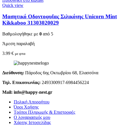
Προσθήκη στο καλάθι
Quick view
Μασητικό Οδοντοφυΐας Σιλικόνης Unicorn Mint
Kikkaboo 31303020029
Βαθμολογήθηκε με
0
από 5
Άμεση παραλαβή
3.99
€
με φπα
Διεύθυνση:
Πάροδος 6ης Οκτωβρίου 68, Ελασσόνα
Τηλ. Επικοινωνίας:
2493300917-6984456224
Mail: info@happy-nest.gr
Πολική Απορρήτου
Όροι Χρήσης
Τρόποι Πληρωμής & Επιστροφές
Ο λογαριασμός μου
Χάρτης Ιστοσελίδας