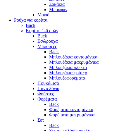
Σακάκια
Μπουφάν
Μαγιό
Ρούχα για κορίτσι
Back
Κορίτσι 1-6 ετών
Back
Εσώρουχα
Μπλούζες
Back
Μπλουζάκια κοντομάνικα
Μπλουζάκια μακρυμάνικα
Μπλουζάκια πλεκτά
Μπλουζάκια φούτερ
Μπλουζοφορέματα
Πουκάμισα
Παντελόνια
Φούστες
Φορέματα
Back
Φορέματα κοντομάνικα
Φορέματα μακρυμάνικα
Σετ
Back
Σετ με κολάν/παντελόνι