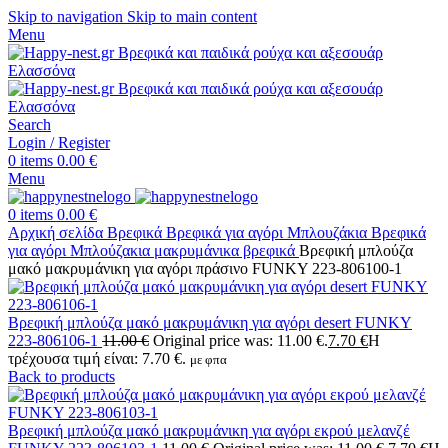
Skip to navigation
Skip to main content
Menu
Search
Login / Register
0
items
0.00
€
Menu
0
items
0.00
€
Αρχική σελίδα
Βρεφικά
Βρεφικά για αγόρι
Μπλουζάκια Βρεφικά
για αγόρι
Μπλούζακια μακρυμάνικα βρεφικά
Βρεφική μπλούζα
μακό μακρυμάνικη για αγόρι πράσινο FUNKY 223-806100-1
Βρεφική μπλούζα μακό μακρυμάνικη για αγόρι desert FUNKY
223-806106-1
11.00
€
Original price was: 11.00 €.
7.70
€
Η
τρέχουσα τιμή είναι: 7.70 €.
με φπα
Back to products
Βρεφική μπλούζα μακό μακρυμάνικη για αγόρι εκρού μελανζέ