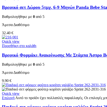
Βρεφικό σετ Δώρου 5τμχ. 6-9 Μηνών Panda Bebe Sta
Βαθμολογήθηκε με
0
από 5
Άμεσα Διαθέσιμο
32.40
€
Quick view
Προσθήκη στο καλάθι
Βρεφικό Φορμάκι Ανακοίνωσης Με Στάμπα Άσπρο Be
Βαθμολογήθηκε με
0
από 5
Άμεσα Διαθέσιμο
9.90
€
Quick view
Επιλογή
Αυτό το προϊόν έχει πολλαπλές παραλλαγές. Οι επιλογές μ
Παιδικό σετ φόρμες φούτερ κορίτσι γαλάζιο Sprint 