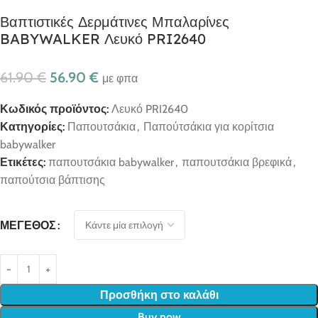
Βαπτιστικές Δερμάτινες Μπαλαρίνες
BABYWALKER Λευκό PRI2640
61.90
€
56.90
€
με φπα
Κωδικός προϊόντος:
Λευκό PRI2640
Κατηγορίες:
Παπουτσάκια
,
Παπούτσάκια για κορίτσια
babywalker
Ετικέτες:
παπουτσάκια babywalker
,
παπουτσάκια βρεφικά
,
παπούτσια βάπτισης
ΜΈΓΕΘΟΣ
Προσθήκη στο καλάθι
Buy now