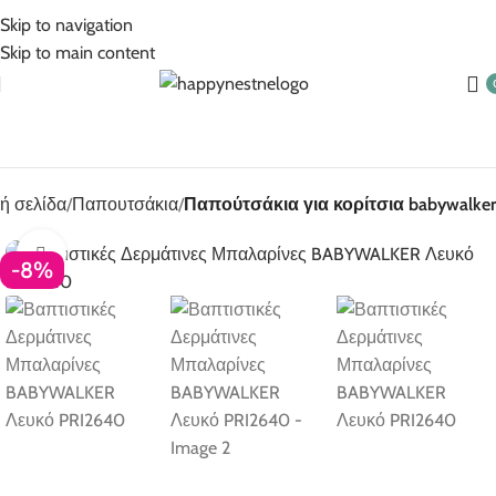
5% Επιπλέον έκπτωση για πληρωμές με κάρτα!
Skip to navigation
Skip to main content
ή σελίδα
Παπουτσάκια
Παπούτσάκια για κορίτσια babywalker
Click to enlarge
-8%