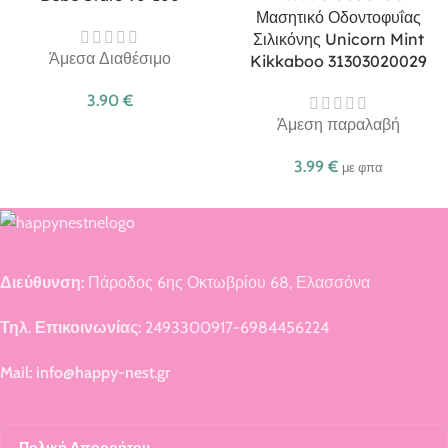
Μασητικό Οδοντοφυΐας
Σιλικόνης Unicorn Mint
Άμεσα Διαθέσιμο
Kikkaboo 31303020029
3.90
€
Άμεση παραλαβή
3.99
€
με φπα
Διεύθυνση:
Πάροδος 6ης Οκτωβρίου 68, Ελασσόνα
Τηλ. Επικοινωνίας:
2493300917-6984456224
Mail: info@happy-nest.gr
Πολική Απορρήτου