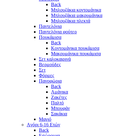
Back
Μπλουζάκια κοντομάνικα
Μπλουζάκια μακρυμάνικα
Μπλουζάκια πλεκτά
Παντελόνια
Παντελόνια φούτερ
Πουκάμισα
Back
Κοντομάνικα πουκάμισα
Μακρυμάνικα πουκάμισα
Σετ καλοκαιρινά
Βερμούδες
Σετ
Φόρμες
Πανοφώρια
Back
Αμάνικα
Ζακέτες
Παλτό
Μπουφάν
Σακάκια
Μαγιό
Aγόρι 6-16 Ετών
Back
Eσώρουχα