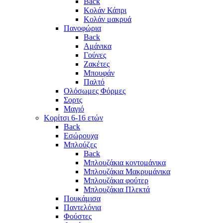
Back
Κολάν Κάπρι
Κολάν μακρυά
Πανοφώρια
Back
Αμάνικα
Γούνες
Ζακέτες
Μπουφάν
Παλτό
Ολόσωμες Φόρμες
Σορτς
Μαγιό
Κορίτσι 6-16 ετών
Back
Εσώρουχα
Μπλούζες
Back
Μπλουζάκια κοντομάνικα
Μπλουζάκια Μακρυμάνικα
Μπλουζάκια φούτερ
Μπλουζάκια Πλεκτά
Πουκάμισα
Παντελόνια
Φούστες