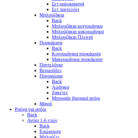
Σετ καλοκαιρινά
Σετ παντελόνι
Μπλουζάκια
Back
Μπλουζάκια κοντομάνικα
Μπλούζακια μακρυμάνικα
Μπλουζάκια Πλεκτά
Πουκάμισα
Back
Κοντομάνικα πουκάμισα
Μακρυμάνικα πουκάμισα
Παντελόνια
Βερμούδες
Πανοφώρια
Back
Αμάνικα
Ζακέτες
Μπουφάν βρεφικά αγόρι
Μαγιό
Ρούχα για αγόρι
Back
Αγόρι 1-6 ετών
Back
Εσώρουχα
Μπλούζες