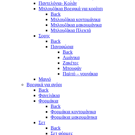
Παντελόνια- Κολάν
Μπλουζάκια Βρεφικά για κορίτσι
Back
Μπλουζάκια κοντομάνικα
Μπλουζάκια μακρυμάνικα
Μπλουζάκια Πλεκτά
Σορτς
Back
Πανοφώρια
Back
Αμάνικα
Ζακέτες
Μπουφάν
Παλτό – γουνάκια
Μαγιό
Βρεφικά για αγόρι
Back
Φανελάκια
Φορμάκια
Back
Φορμάκια κοντομάνικα
Φορμάκια μακρυμάνικα
Σετ
Back
Σετ φόρμες