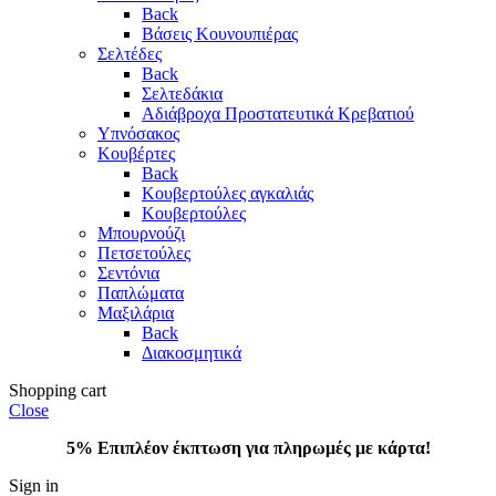
Back
Βάσεις Κουνουπιέρας
Σελτέδες
Back
Σελτεδάκια
Αδιάβροχα Προστατευτικά Κρεβατιού
Υπνόσακος
Κουβέρτες
Back
Κουβερτούλες αγκαλιάς
Κουβερτούλες
Μπουρνούζι
Πετσετούλες
Σεντόνια
Παπλώματα
Μαξιλάρια
Back
Διακοσμητικά
Shopping cart
Close
5% Επιπλέον έκπτωση για πληρωμές με κάρτα!
Sign in