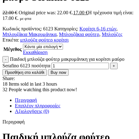
22.00
€
Original price was: 22.00 €.
17.00
€
Η τρέχουσα τιμή είναι:
17.00 €.
με φπα
Κωδικός προϊόντος:
6123
Κατηγορίες:
Κορίτσι 6-16 ετών
,
Μπλουζάκια Μακρυμάνικα
,
Μπλουζάκια φούτερ
,
Μπλούζες
Ετικέτα:
μπλούζα φούτερ κορίτσι
Μέγεθος
Εκκαθάριση
Παιδική μπλούζα φούτερ μακρυμάνικη για κορίτσι μαύρο
Serafino 6123 ποσότητα
Προσθήκη στο καλάθι
Buy now
Share:
18
Items sold in last 3 hours
32
People watching this product now!
Περιγραφή
Επιπλέον πληροφορίες
Αξιολογήσεις (0)
Περιγραφή
Παιδική μπλούζα φούτερ