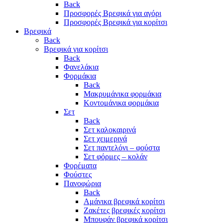
Back
Προσφορές Βρεφικά για αγόρι
Προσφορές Βρεφικά για κορίτσι
Βρεφικά
Back
Βρεφικά για κορίτσι
Back
Φανελάκια
Φορμάκια
Back
Μακρυμάνικα φορμάκια
Κοντομάνικα φορμάκια
Σετ
Back
Σετ καλοκαιρινά
Σετ χειμερινά
Σετ παντελόνι – φούστα
Σετ φόρμες – κολάν
Φορέματα
Φούστες
Πανοφώρια
Back
Αμάνικα βρεφικά κορίτσι
Ζακέτες βρεφικές κορίτσι
Μπουφάν βρεφικά κορίτσι