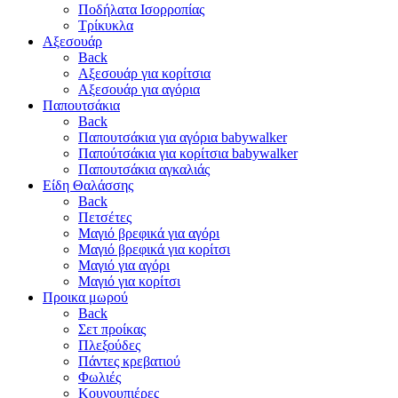
Ποδήλατα Ισορροπίας
Τρίκυκλα
Αξεσουάρ
Back
Αξεσουάρ για κορίτσια
Αξεσουάρ για αγόρια
Παπουτσάκια
Back
Παπουτσάκια για αγόρια babywalker
Παπούτσάκια για κορίτσια babywalker
Παπουτσάκια αγκαλιάς
Είδη Θαλάσσης
Back
Πετσέτες
Μαγιό βρεφικά για αγόρι
Μαγιό βρεφικά για κορίτσι
Μαγιό για αγόρι
Μαγιό για κορίτσι
Προικα μωρού
Back
Σετ προίκας
Πλεξούδες
Πάντες κρεβατιού
Φωλιές
Κουνουπιέρες