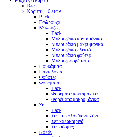
Ρούχα για κορίτσι
Back
Κορίτσι 1-6 ετών
Back
Εσώρουχα
Μπλούζες
Back
Μπλουζάκια κοντομάνικα
Μπλουζάκια μακρυμάνικα
Μπλουζάκια πλεκτά
Μπλουζάκια φούτερ
Μπλουζοφορέματα
Πουκάμισα
Παντελόνια
Φούστες
Φορέματα
Back
Φορέματα κοντομάνικα
Φορέματα μακρυμάνικα
Σετ
Back
Σετ με κολάν/παντελόνι
Σετ καλοκαιρινά
Σετ φόρμες
Κολάν