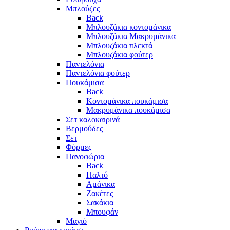
Μπλούζες
Back
Μπλουζάκια κοντομάνικα
Μπλουζάκια Μακρυμάνικα
Μπλουζάκια πλεκτά
Μπλουζάκια φούτερ
Παντελόνια
Παντελόνια φούτερ
Πουκάμισα
Back
Κοντομάνικα πουκάμισα
Μακρυμάνικα πουκάμισα
Σετ καλοκαιρινά
Βερμούδες
Σετ
Φόρμες
Πανοφώρια
Back
Παλτό
Αμάνικα
Ζακέτες
Σακάκια
Μπουφάν
Μαγιό