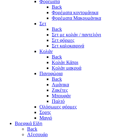
Φορέματα
Back
Φορέματα κοντομάνικα
Φορέματα Μακρυμάνικα
Σετ
Back
Σετ με κολάν / παντελόνι
Σετ φόρμες
Σετ καλοκαιρινά
Κολάν
Back
Κολάν Κάπρι
Κολάν μακρυά
Πανοφώρια
Back
Αμάνικα
Ζακέτες
Μπουφάν
Παλτό
Ολόσωμες φόρμες
Σορτς
Μαγιό
Βρεφικά Είδη
Back
Αξεσουάρ