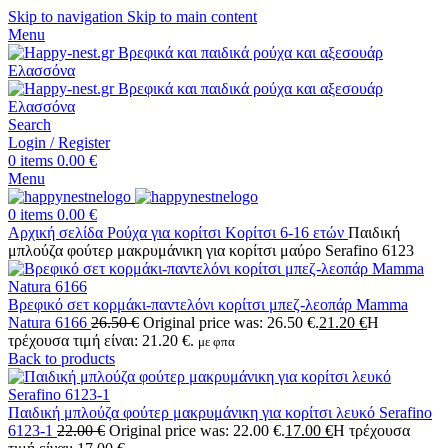
Skip to navigation
Skip to main content
Menu
Search
Login / Register
0
items
0.00
€
Menu
0
items
0.00
€
Αρχική σελίδα
Ρούχα για κορίτσι
Κορίτσι 6-16 ετών
Παιδική
μπλούζα φούτερ μακρυμάνικη για κορίτσι μαύρο Serafino 6123
Βρεφικό σετ κορμάκι-παντελόνι κορίτσι μπεζ-λεοπάρ Mamma
Natura 6166
26.50
€
Original price was: 26.50 €.
21.20
€
Η
τρέχουσα τιμή είναι: 21.20 €.
με φπα
Back to products
Παιδική μπλούζα φούτερ μακρυμάνικη για κορίτσι λευκό Serafino
6123-1
22.00
€
Original price was: 22.00 €.
17.00
€
Η τρέχουσα