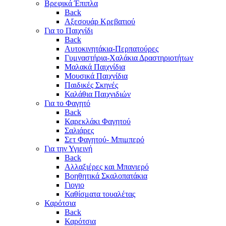
Βρεφικά Έπιπλα
Back
Αξεσουάρ Κρεβατιού
Για το Παιχνίδι
Back
Αυτοκινητάκια-Περπατούρες
Γυμναστήρια-Χαλάκια Δραστηριοτήτων
Μαλακά Παιχνίδια
Μουσικά Παιχνίδια
Παιδικές Σκηνές
Καλάθια Παιχνιδιών
Για το Φαγητό
Back
Καρεκλάκι Φαγητού
Σαλιάρες
Σετ Φαγητού- Μπιμπερό
Για την Υγιεινή
Back
Αλλαξιέρες και Μπανιερό
Βοηθητικά Σκαλοπατάκια
Γιογιο
Καθίσματα τουαλέτας
Καρότσια
Back
Καρότσια