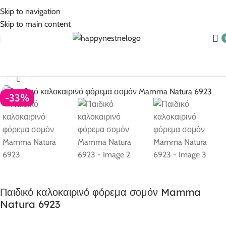
5% Επιπλέον έκπτωση για πληρωμές με κάρτα!
Skip to navigation
Skip to main content
Αρχική σελίδα
Ρούχα για κορίτσι
Κορίτσι 1-6 ετών
Click to enlarge
-33%
Παιδικό καλοκαιρινό φόρεμα σομόν Mamma
Natura 6923