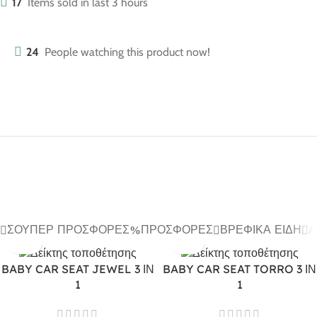
17
Items sold in last 3 hours
24
People watching this product now!
ΣΟΎΠΕΡ ΠΡΟΣΦΟΡΈΣ
ΠΡΟΣΦΟΡΈΣ
ΒΡΕΦΙΚΆ ΕΊΔΗ
Α
BABY CAR SEAT JEWEL 3 ΙΝ
BABY CAR SEAT TORRO 3 ΙΝ
1
1