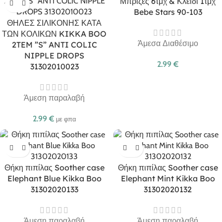
Μπρίζες 6τμχ & Κλειδί 1τμχ
Bebe Stars 90-103
ΘΗΛΕΣ ΣΙΛΙΚΟΝΗΣ ΚΑΤΑ
ΤΩΝ ΚΟΛΙΚΩΝ KIKKA BOO
Άμεσα Διαθέσιμο
2TEM ”S” ANTI COLIC
NIPPLE DROPS
2.99
€
31302010023
Άμεση παραλαβή
2.99
€
με φπα
Θήκη πιπίλας Soother case
Θήκη πιπίλας Soother case
Elephant Blue Kikka Boo
Elephant Mint Kikka Boo
31302020133
31302020132
Άμεση παραλαβή
Άμεση παραλαβή