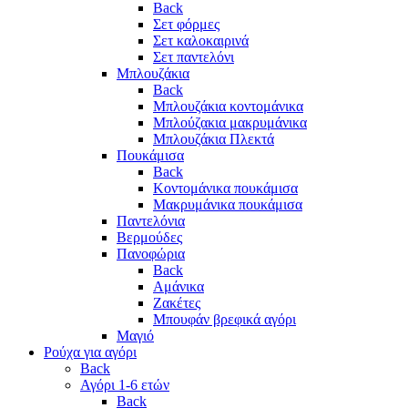
Back
Σετ φόρμες
Σετ καλοκαιρινά
Σετ παντελόνι
Μπλουζάκια
Back
Μπλουζάκια κοντομάνικα
Μπλούζακια μακρυμάνικα
Μπλουζάκια Πλεκτά
Πουκάμισα
Back
Κοντομάνικα πουκάμισα
Μακρυμάνικα πουκάμισα
Παντελόνια
Βερμούδες
Πανοφώρια
Back
Αμάνικα
Ζακέτες
Μπουφάν βρεφικά αγόρι
Μαγιό
Ρούχα για αγόρι
Back
Αγόρι 1-6 ετών
Back