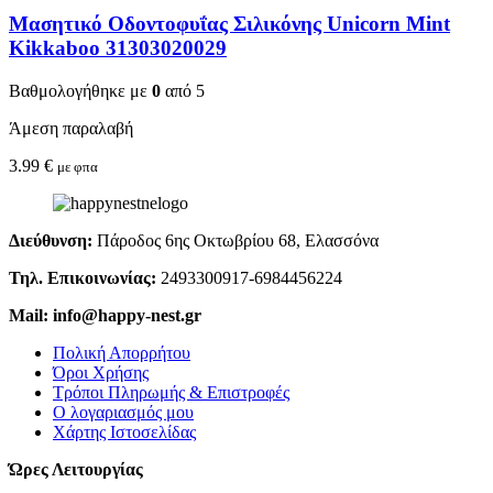
Μασητικό Οδοντοφυΐας Σιλικόνης Unicorn Mint
Kikkaboo 31303020029
Βαθμολογήθηκε με
0
από 5
Άμεση παραλαβή
3.99
€
με φπα
Διεύθυνση:
Πάροδος 6ης Οκτωβρίου 68, Ελασσόνα
Τηλ. Επικοινωνίας:
2493300917-6984456224
Mail: info@happy-nest.gr
Πολική Απορρήτου
Όροι Χρήσης
Τρόποι Πληρωμής & Επιστροφές
Ο λογαριασμός μου
Χάρτης Ιστοσελίδας
Ώρες Λειτουργίας