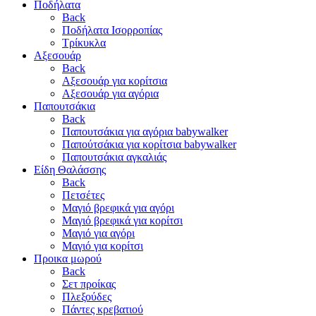
Ποδήλατα
Back
Ποδήλατα Ισορροπίας
Τρίκυκλα
Αξεσουάρ
Back
Αξεσουάρ για κορίτσια
Αξεσουάρ για αγόρια
Παπουτσάκια
Back
Παπουτσάκια για αγόρια babywalker
Παπούτσάκια για κορίτσια babywalker
Παπουτσάκια αγκαλιάς
Είδη Θαλάσσης
Back
Πετσέτες
Μαγιό βρεφικά για αγόρι
Μαγιό βρεφικά για κορίτσι
Μαγιό για αγόρι
Μαγιό για κορίτσι
Προικα μωρού
Back
Σετ προίκας
Πλεξούδες
Πάντες κρεβατιού