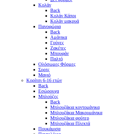
Κολάν
Back
Κολάν Κάπρι
Κολάν μακρυά
Πανοφώρια
Back
Αμάνικα
Γούνες
Ζακέτες
Μπουφάν
Παλτό
Ολόσωμες Φόρμες
Σορτς
Μαγιό
Κορίτσι 6-16 ετών
Back
Εσώρουχα
Μπλούζες
Back
Μπλουζάκια κοντομάνικα
Μπλουζάκια Μακρυμάνικα
Μπλουζάκια φούτερ
Μπλουζάκια Πλεκτά
Πουκάμισα