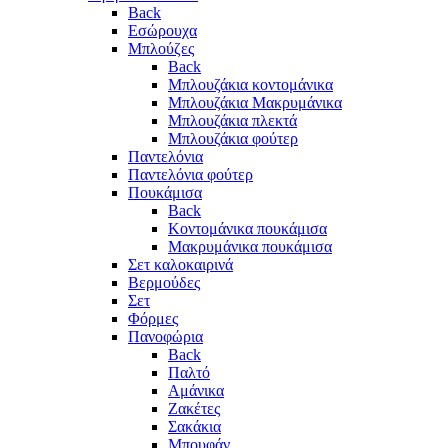
Back
Eσώρουχα
Μπλούζες
Back
Μπλουζάκια κοντομάνικα
Μπλουζάκια Μακρυμάνικα
Μπλουζάκια πλεκτά
Μπλουζάκια φούτερ
Παντελόνια
Παντελόνια φούτερ
Πουκάμισα
Back
Κοντομάνικα πουκάμισα
Μακρυμάνικα πουκάμισα
Σετ καλοκαιρινά
Βερμούδες
Σετ
Φόρμες
Πανοφώρια
Back
Παλτό
Αμάνικα
Ζακέτες
Σακάκια
Μπουφάν