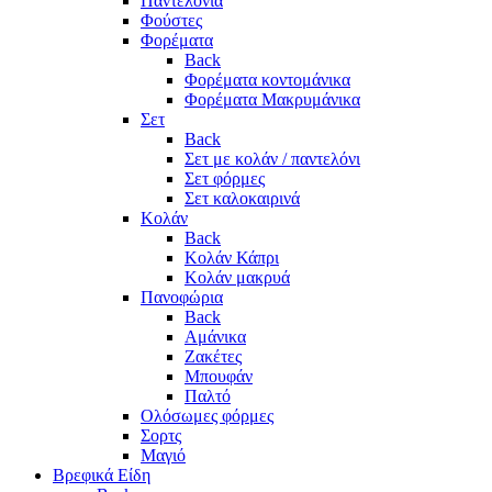
Παντελόνια
Φούστες
Φορέματα
Back
Φορέματα κοντομάνικα
Φορέματα Μακρυμάνικα
Σετ
Back
Σετ με κολάν / παντελόνι
Σετ φόρμες
Σετ καλοκαιρινά
Κολάν
Back
Κολάν Κάπρι
Κολάν μακρυά
Πανοφώρια
Back
Αμάνικα
Ζακέτες
Μπουφάν
Παλτό
Ολόσωμες φόρμες
Σορτς
Μαγιό
Βρεφικά Είδη