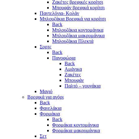
Ζακέτες βρεφικές κορίτσι
Μπουφάν βρεφικά κορίτσι
Παντελόνια- Κολάν
Μπλουζάκια Βρεφικά για κορίτσι
Back
Μπλουζάκια κοντομάνικα
Μπλουζάκια μακρυμάνικα
Μπλουζάκια Πλεκτά
Σορτς
Back
Πανοφώρια
Back
Αμάνικα
Ζακέτες
Μπουφάν
Παλτό – γουνάκια
Μαγιό
Βρεφικά για αγόρι
Back
Φανελάκια
Φορμάκια
Back
Φορμάκια κοντομάνικα
Φορμάκια μακρυμάνικα
Σετ