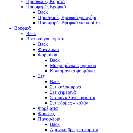
Προσφορές Κορίτσι
Προσφορές Βρεφικά
Back
Προσφορές Βρεφικά για αγόρι
Προσφορές Βρεφικά για κορίτσι
Βρεφικά
Back
Βρεφικά για κορίτσι
Back
Φανελάκια
Φορμάκια
Back
Μακρυμάνικα φορμάκια
Κοντομάνικα φορμάκια
Σετ
Back
Σετ καλοκαιρινά
Σετ χειμερινά
Σετ παντελόνι – φούστα
Σετ φόρμες – κολάν
Φορέματα
Φούστες
Πανοφώρια
Back
Αμάνικα βρεφικά κορίτσι