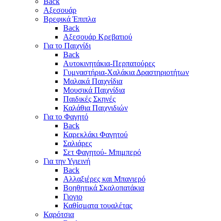
Back
Αξεσουάρ
Βρεφικά Έπιπλα
Back
Αξεσουάρ Κρεβατιού
Για το Παιχνίδι
Back
Αυτοκινητάκια-Περπατούρες
Γυμναστήρια-Χαλάκια Δραστηριοτήτων
Μαλακά Παιχνίδια
Μουσικά Παιχνίδια
Παιδικές Σκηνές
Καλάθια Παιχνιδιών
Για το Φαγητό
Back
Καρεκλάκι Φαγητού
Σαλιάρες
Σετ Φαγητού- Μπιμπερό
Για την Υγιεινή
Back
Αλλαξιέρες και Μπανιερό
Βοηθητικά Σκαλοπατάκια
Γιογιο
Καθίσματα τουαλέτας
Καρότσια