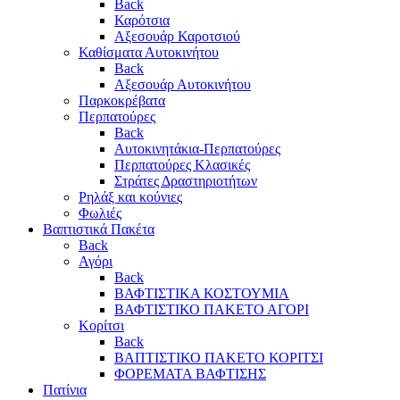
Back
Καρότσια
Αξεσουάρ Καροτσιού
Καθίσματα Αυτοκινήτου
Back
Αξεσουάρ Αυτοκινήτου
Παρκοκρέβατα
Περπατούρες
Back
Αυτοκινητάκια-Περπατούρες
Περπατούρες Κλασικές
Στράτες Δραστηριοτήτων
Ρηλάξ και κούνιες
Φωλιές
Βαπτιστικά Πακέτα
Back
Αγόρι
Back
ΒΑΦΤΙΣΤΙΚΑ ΚΟΣΤΟΥΜΙΑ
ΒΑΦΤΙΣΤΙΚΟ ΠΑΚΕΤΟ ΑΓΟΡΙ
Κορίτσι
Back
ΒΑΠΤΙΣΤΙΚΟ ΠΑΚΕΤΟ ΚΟΡΙΤΣΙ
ΦΟΡΕΜΑΤΑ ΒΑΦΤΙΣΗΣ
Πατίνια