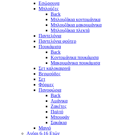
Εσώρουχα
Μπλούζες
Back
Μπλουζάκια κοντομάνικα
Μπλουζάκια μακρυμάνικα
Μπλουζάκια πλεκτά
Παντελόνια
Παντελόνια φούτερ
Πουκάμισα
Back
Κοντομάνικα πουκάμισα
Μακρυμάνικα πουκάμισα
Σετ καλοκαιρινά
Βερμούδες
Σετ
Φόρμες
Πανοφώρια
Back
Αμάνικα
Ζακέτες
Παλτό
Μπουφάν
Σακάκια
Μαγιό
Aγόρι 6-16 Ετών