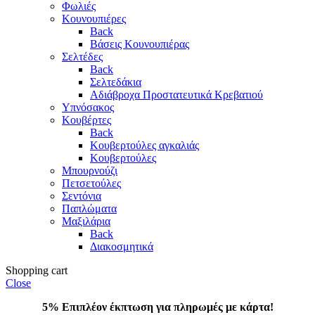
Φωλιές
Κουνουπιέρες
Back
Βάσεις Κουνουπιέρας
Σελτέδες
Back
Σελτεδάκια
Αδιάβροχα Προστατευτικά Κρεβατιού
Υπνόσακος
Κουβέρτες
Back
Κουβερτούλες αγκαλιάς
Κουβερτούλες
Μπουρνούζι
Πετσετούλες
Σεντόνια
Παπλώματα
Μαξιλάρια
Back
Διακοσμητικά
Shopping cart
Close
5% Επιπλέον έκπτωση για πληρωμές με κάρτα!