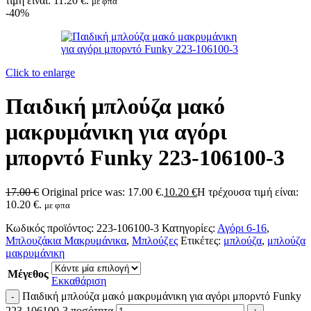
τιμή είναι: 11.20 €.
με φπα
-40%
Click to enlarge
Παιδική μπλούζα μακό
μακρυμάνικη για αγόρι
μπορντό Funky 223-106100-3
17.00
€
Original price was: 17.00 €.
10.20
€
Η τρέχουσα τιμή είναι:
10.20 €.
με φπα
Κωδικός προϊόντος:
223-106100-3
Κατηγορίες:
Αγόρι 6-16
,
Μπλουζάκια Μακρυμάνικα
,
Μπλούζες
Ετικέτες:
μπλούζα
,
μπλούζα
μακρυμάνικη
Μέγεθος
Εκκαθάριση
Παιδική μπλούζα μακό μακρυμάνικη για αγόρι μπορντό Funky
223-106100-3 ποσότητα