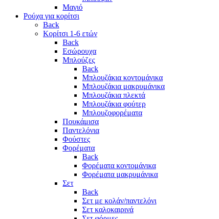
Μαγιό
Ρούχα για κορίτσι
Back
Κορίτσι 1-6 ετών
Back
Εσώρουχα
Μπλούζες
Back
Μπλουζάκια κοντομάνικα
Μπλουζάκια μακρυμάνικα
Μπλουζάκια πλεκτά
Μπλουζάκια φούτερ
Μπλουζοφορέματα
Πουκάμισα
Παντελόνια
Φούστες
Φορέματα
Back
Φορέματα κοντομάνικα
Φορέματα μακρυμάνικα
Σετ
Back
Σετ με κολάν/παντελόνι
Σετ καλοκαιρινά
Σετ φόρμες