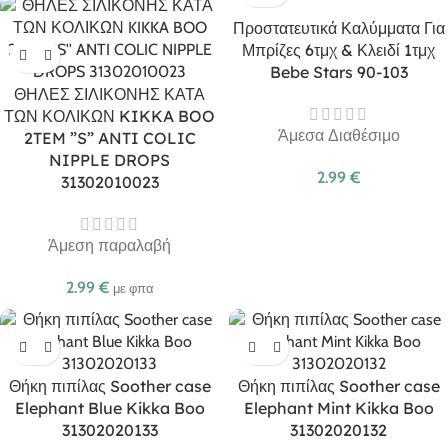
Προστατευτικά Καλύμματα Για
Μπρίζες 6τμχ & Κλειδί 1τμχ
Bebe Stars 90-103
ΘΗΛΕΣ ΣΙΛΙΚΟΝΗΣ ΚΑΤΑ
ΤΩΝ ΚΟΛΙΚΩΝ KIKKA BOO
Άμεσα Διαθέσιμο
2TEM ”S” ANTI COLIC
NIPPLE DROPS
2.99
€
31302010023
Άμεση παραλαβή
2.99
€
με φπα
Θήκη πιπίλας Soother case
Θήκη πιπίλας Soother case
Elephant Blue Kikka Boo
Elephant Mint Kikka Boo
31302020133
31302020132