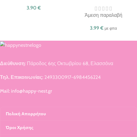
3.90
€
Άμεση παραλαβή
3.99
€
με φπα
Διεύθυνση:
Πάροδος 6ης Οκτωβρίου 68, Ελασσόνα
Τηλ. Επικοινωνίας:
2493300917-6984456224
Mail: info@happy-nest.gr
Πολική Απορρήτου
Όροι Χρήσης