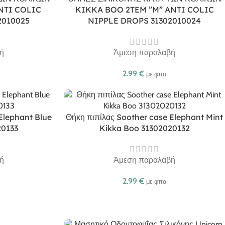
NTI COLIC
KIKKA BOO 2TEM ”M” ANTI COLIC
2010025
NIPPLE DROPS 31302010024
ή
Άμεση παραλαβή
2.99
€
με φπα
Elephant Blue
Θήκη πιπίλας Soother case Elephant Mint
20133
Kikka Boo 31302020132
ή
Άμεση παραλαβή
2.99
€
με φπα