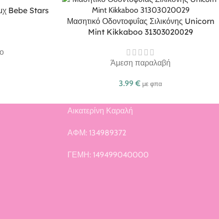
τμχ Bebe Stars
Μασητικό Οδοντοφυΐας Σιλικόνης Unicorn
Mint Kikkaboo 31303020029
ο
Άμεση παραλαβή
3.99
€
με φπα
Αικατερίνη Καραλή
ή
ΑΦΜ: 134989372
ΓΕΜΗ: 149499040000