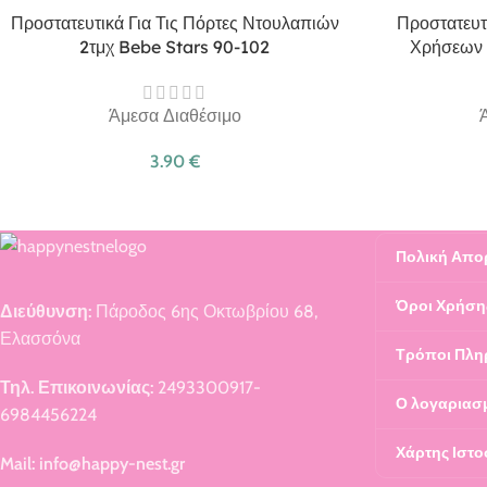
Προστατευτικά Για Τις Πόρτες Ντουλαπιών
Προστατευτ
2τμχ Bebe Stars 90-102
Χρήσεων 
Άμεσα Διαθέσιμο
3.90
€
Πολική Απο
Όροι Χρήση
Διεύθυνση:
Πάροδος 6ης Οκτωβρίου 68,
Ελασσόνα
Τρόποι Πλη
Τηλ. Επικοινωνίας:
2493300917-
Ο λογαριασ
6984456224
Χάρτης Ιστο
Mail: info@happy-nest.gr