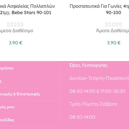
ικά Ασφαλείας Πολλαπλών
Προστατευτικά Για Γωνίες 4
2τμχ. Bebe Stars 90-101
90-100
Άμεσα Διαθέσιμο
Άμεσα Διαθέσιμ
3.90
€
3.90
€
Ώρες Λειτουργίας
ρρήτου
Δευτέρα-Τετάρτη-Παρασκευ
ς
08:30-14:00 & 17:00-20:30
ρωμής & Επιστροφές
Τρίτη-Πέμπτη-Σάββατο
μός μου
08:30-14:00
σελίδας