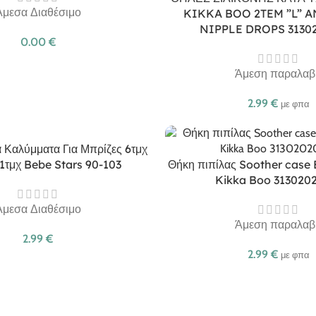
Άμεσα Διαθέσιμο
KIKKA BOO 2TEM ”L” A
NIPPLE DROPS 3130
0.00
€
Άμεση παραλαβ
2.99
€
με φπα
 Καλύμματα Για Μπρίζες 6τμχ
 1τμχ Bebe Stars 90-103
Θήκη πιπίλας Soother case 
Kikka Boo 313020
Άμεσα Διαθέσιμο
Άμεση παραλαβ
2.99
€
2.99
€
με φπα