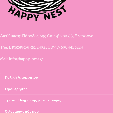
Διεύθυνση:
Πάροδος 6ης Οκτωβρίου 68, Ελασσόνα
Τηλ. Επικοινωνίας:
2493300917-6984456224
Mail: info@happy-nest.gr
Πολική Απορρήτου
Όροι Χρήσης
Τρόποι Πληρωμής & Επιστροφές
Ο λογαριασμός μου