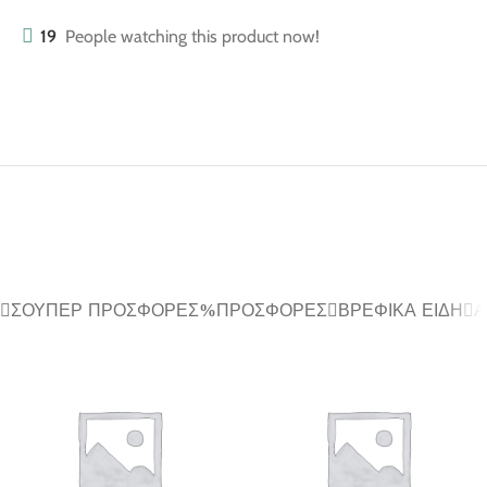
19
People watching this product now!
ΣΟΎΠΕΡ ΠΡΟΣΦΟΡΈΣ
ΠΡΟΣΦΟΡΈΣ
ΒΡΕΦΙΚΆ ΕΊΔΗ
Α