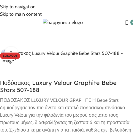
5% Επιπλέον έκπτωση για πληρωμές με κάρτα!
Skip to navigation
Skip to main content
Αρχική σελίδα
Βρεφικά Είδη
Καρότσια
Αξεσουάρ Καροτσιού
Click to enlarge
SOLD OUT
Ποδόσακος Luxury Velour Graphite Bebe
Stars 507-188
ΠΟΔΟΣΑΚΟΣ LUXURY VELOUR GRAPHITE Η Bebe Stars
δημιούργησε τον πιο άνετο και απαλό ποδόσακο/υπνόσακο
Luxury Velour για την φιλοξενία του μωρού σας ,από τους
πρώτους μήνες, διασφαλίζοντας τη ζεστασιά και τη προστασία
του. Σχεδιάστηκε με αγάπη για τα παιδιά, καθώς έχει βελούδινη