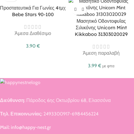
Προστατευτικά Για Γωνίες 4τμχ
Bebe Stars 90-100
Μασητικό Οδοντοφυΐας
Σιλικόνης Unicorn Mint
Άμεσα Διαθέσιμο
Kikkaboo 31303020029
3.90
€
Άμεση παραλαβή
3.99
€
με φπα
Διεύθυνση:
Πάροδος 6ης Οκτωβρίου 68, Ελασσόνα
Τηλ. Επικοινωνίας:
2493300917-6984456224
Mail: info@happy-nest.gr