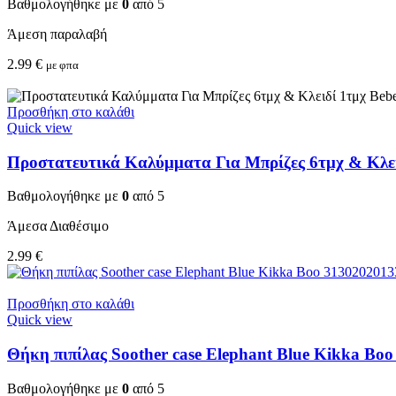
Βαθμολογήθηκε με
0
από 5
Άμεση παραλαβή
2.99
€
με φπα
Προσθήκη στο καλάθι
Quick view
Προστατευτικά Καλύμματα Για Μπρίζες 6τμχ & Κλειδ
Βαθμολογήθηκε με
0
από 5
Άμεσα Διαθέσιμο
2.99
€
Προσθήκη στο καλάθι
Quick view
Θήκη πιπίλας Soother case Elephant Blue Kikka Bo
Βαθμολογήθηκε με
0
από 5