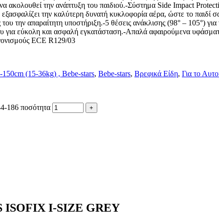
 ακολουθεί την ανάπτυξη του παιδιού.-Σύστημα Side Impact Protect
 εξασφαλίζει την καλύτερη δυνατή κυκλοφορία αέρα, ώστε το παιδί σα
του την απαραίτητη υποστήριξη.-5 θέσεις ανάκλισης (98° – 105°) γι
υ για εύκολη και ασφαλή εγκατάσταση.-Απαλά αφαιρούμενα υφάσματα
νονισμούς ECE R129/03
-150cm (15-36kg) , Bebe-stars
,
Bebe-stars
,
Βρεφικά Είδη
,
Για το Αυτο
944-186 ποσότητα
ISOFIX I-SIZE GREY