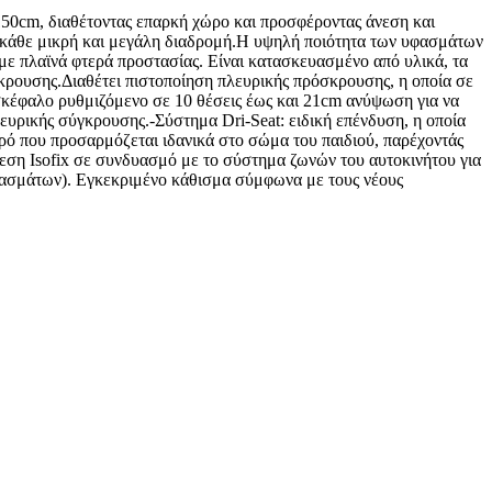
0-150cm, διαθέτοντας επαρκή χώρο και προσφέροντας άνεση και
για κάθε μικρή και μεγάλη διαδρομή.Η υψηλή ποιότητα των υφασμάτων
 με πλαϊνά φτερά προστασίας. Είναι κατασκευασμένο από υλικά, τα
κρουσης.Διαθέτει πιστοποίηση πλευρικής πρόσκρουσης, η οποία σε
οσκέφαλο ρυθμιζόμενο σε 10 θέσεις έως και 21cm ανύψωση για να
λευρικής σύγκρουσης.-Σύστημα Dri-Seat: ειδική επένδυση, η οποία
φρό που προσαρμόζεται ιδανικά στο σώμα του παιδιού, παρέχοντάς
δεση Isofix σε συνδυασμό με το σύστημα ζωνών του αυτοκινήτου για
φασμάτων). Εγκεκριμένο κάθισμα σύμφωνα με τους νέους