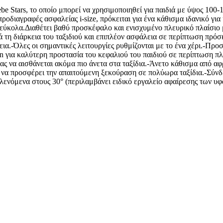
Bebe Stars, το οποίο μπορεί να χρησιμοποιηθεί για παιδιά με ύψος 10
προδιαγραφές ασφαλείας i-size, πρόκειται για ένα κάθισμα ιδανικό 
ι εύκολα.Διαθέτει βαθύ προσκέφαλο και ενισχυμένο πλευρικό πλαίσιο
τη διάρκεια του ταξιδιού και επιπλέον ασφάλεια σε περίπτωση πρόσ
ια.-Όλες οι σημαντικές λειτουργίες ρυθμίζονται με το ένα χέρι.-Πρ
on για καλύτερη προστασία του κεφαλιού του παιδιού σε περίπτωση π
ας να αισθάνεται ακόμα πιο άνετα στα ταξίδια.-Άνετο κάθισμα από α
ια να προσφέρει την απαιτούμενη ξεκούραση σε πολύωρα ταξίδια.-Σύν
ενόμενα στους 30° (περιλαμβάνει ειδικό εργαλείο αφαίρεσης των υ