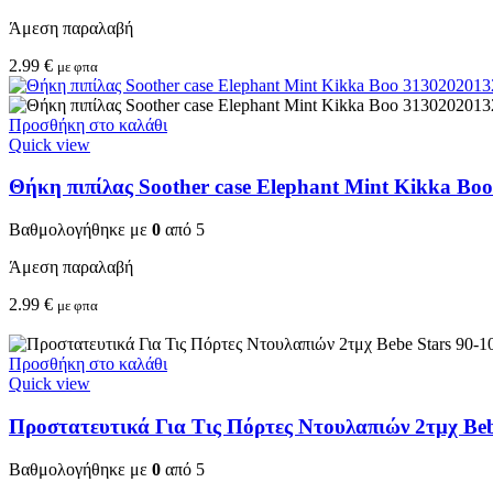
Άμεση παραλαβή
2.99
€
με φπα
Προσθήκη στο καλάθι
Quick view
Θήκη πιπίλας Soother case Elephant Mint Kikka Bo
Βαθμολογήθηκε με
0
από 5
Άμεση παραλαβή
2.99
€
με φπα
Προσθήκη στο καλάθι
Quick view
Προστατευτικά Για Τις Πόρτες Ντουλαπιών 2τμχ Beb
Βαθμολογήθηκε με
0
από 5