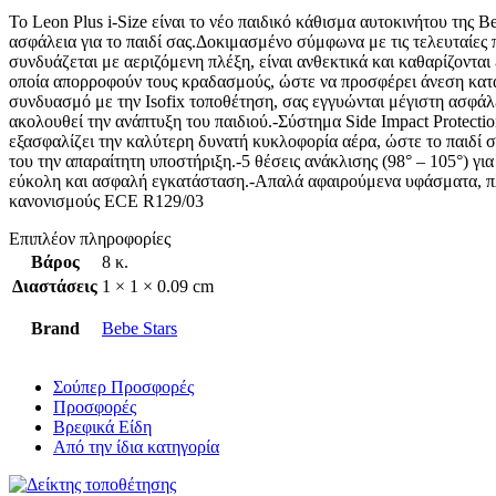
Το Leon Plus i-Size είναι τo νέο παιδικό κάθισμα αυτοκινήτου της 
ασφάλεια για το παιδί σας.Δοκιμασμένο σύμφωνα με τις τελευταίες 
συνδυάζεται με αεριζόμενη πλέξη, είναι ανθεκτικά και καθαρίζοντα
οποία απορροφούν τους κραδασμούς, ώστε να προσφέρει άνεση κατά 
συνδυασμό με την Isofix τοποθέτηση, σας εγγυώνται μέγιστη ασφάλε
ακολουθεί την ανάπτυξη του παιδιού.-Σύστημα Side Impact Protecti
εξασφαλίζει την καλύτερη δυνατή κυκλοφορία αέρα, ώστε το παιδί σ
του την απαραίτητη υποστήριξη.-5 θέσεις ανάκλισης (98° – 105°) γ
εύκολη και ασφαλή εγκατάσταση.-Απαλά αφαιρούμενα υφάσματα, πλ
κανονισμούς ECE R129/03
Επιπλέον πληροφορίες
Βάρος
8 κ.
Διαστάσεις
1 × 1 × 0.09 cm
Brand
Bebe Stars
Σούπερ Προσφορές
Προσφορές
Βρεφικά Είδη
Από την ίδια κατηγορία