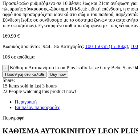
Προσκέφαλο ρυθμιζόμενο σε 10 θέσεις έως και 21cm ανύψωση για να
πλευρικής σύγκρουσης.-Σύστημα Dri-Seat: ειδική επένδυση, η οποία
αφρό που προσαρμόζεται ιδανικά στο σώμα του παιδιού, παρέχοντάς 
Σύνδεση Isofix σε συνδυασμό με το σύστημα ζωνών του αυτοκινήτο
των υφασμάτων). Εγκεκριμένο κάθισμα σύμφωνα με τους νέους κα
169.90
€
Κωδικός προϊόντος:
944-186
Κατηγορίες:
100-150cm (15-36kg)
,
100
106 σε απόθεμα
Κάθισμα Αυτοκινήτου Leon Plus Isofix I-size Grey Bebe Stars 
Προσθήκη στο καλάθι
Buy now
Share:
15
Items sold in last 3 hours
22
People watching this product now!
Περιγραφή
Επιπλέον πληροφορίες
Περιγραφή
ΚΑΘΙΣΜΑ ΑΥΤΟΚΙΝΗΤΟΥ LEON PLUS 