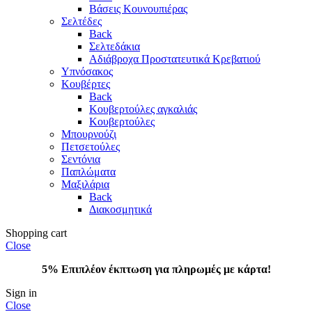
Βάσεις Κουνουπιέρας
Σελτέδες
Back
Σελτεδάκια
Αδιάβροχα Προστατευτικά Κρεβατιού
Υπνόσακος
Κουβέρτες
Back
Κουβερτούλες αγκαλιάς
Κουβερτούλες
Μπουρνούζι
Πετσετούλες
Σεντόνια
Παπλώματα
Μαξιλάρια
Back
Διακοσμητικά
Shopping cart
Close
5% Επιπλέον έκπτωση για πληρωμές με κάρτα!
Sign in
Close