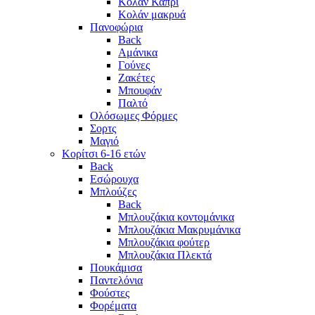
Κολάν Κάπρι
Κολάν μακρυά
Πανοφώρια
Back
Αμάνικα
Γούνες
Ζακέτες
Μπουφάν
Παλτό
Ολόσωμες Φόρμες
Σορτς
Μαγιό
Κορίτσι 6-16 ετών
Back
Εσώρουχα
Μπλούζες
Back
Μπλουζάκια κοντομάνικα
Μπλουζάκια Μακρυμάνικα
Μπλουζάκια φούτερ
Μπλουζάκια Πλεκτά
Πουκάμισα
Παντελόνια
Φούστες
Φορέματα