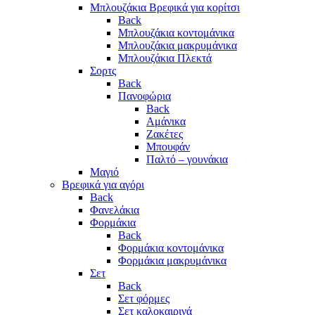
Μπλουζάκια Βρεφικά για κορίτσι
Back
Μπλουζάκια κοντομάνικα
Μπλουζάκια μακρυμάνικα
Μπλουζάκια Πλεκτά
Σορτς
Back
Πανοφώρια
Back
Αμάνικα
Ζακέτες
Μπουφάν
Παλτό – γουνάκια
Μαγιό
Βρεφικά για αγόρι
Back
Φανελάκια
Φορμάκια
Back
Φορμάκια κοντομάνικα
Φορμάκια μακρυμάνικα
Σετ
Back
Σετ φόρμες
Σετ καλοκαιρινά