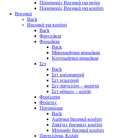
Προσφορές Βρεφικά για αγόρι
Προσφορές Βρεφικά για κορίτσι
Βρεφικά
Back
Βρεφικά για κορίτσι
Back
Φανελάκια
Φορμάκια
Back
Μακρυμάνικα φορμάκια
Κοντομάνικα φορμάκια
Σετ
Back
Σετ καλοκαιρινά
Σετ χειμερινά
Σετ παντελόνι – φούστα
Σετ φόρμες – κολάν
Φορέματα
Φούστες
Πανοφώρια
Back
Αμάνικα βρεφικά κορίτσι
Ζακέτες βρεφικές κορίτσι
Μπουφάν βρεφικά κορίτσι
Παντελόνια- Κολάν