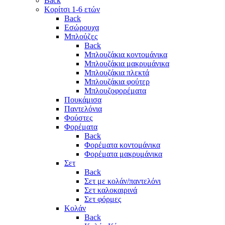
Back
Κορίτσι 1-6 ετών
Back
Εσώρουχα
Μπλούζες
Back
Μπλουζάκια κοντομάνικα
Μπλουζάκια μακρυμάνικα
Μπλουζάκια πλεκτά
Μπλουζάκια φούτερ
Μπλουζοφορέματα
Πουκάμισα
Παντελόνια
Φούστες
Φορέματα
Back
Φορέματα κοντομάνικα
Φορέματα μακρυμάνικα
Σετ
Back
Σετ με κολάν/παντελόνι
Σετ καλοκαιρινά
Σετ φόρμες
Κολάν
Back