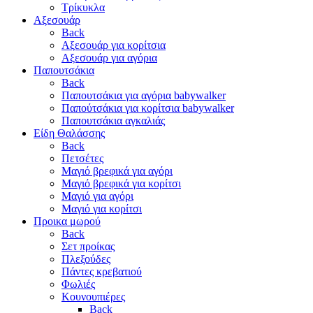
Τρίκυκλα
Αξεσουάρ
Back
Αξεσουάρ για κορίτσια
Αξεσουάρ για αγόρια
Παπουτσάκια
Back
Παπουτσάκια για αγόρια babywalker
Παπούτσάκια για κορίτσια babywalker
Παπουτσάκια αγκαλιάς
Είδη Θαλάσσης
Back
Πετσέτες
Μαγιό βρεφικά για αγόρι
Μαγιό βρεφικά για κορίτσι
Μαγιό για αγόρι
Μαγιό για κορίτσι
Προικα μωρού
Back
Σετ προίκας
Πλεξούδες
Πάντες κρεβατιού
Φωλιές
Κουνουπιέρες
Back