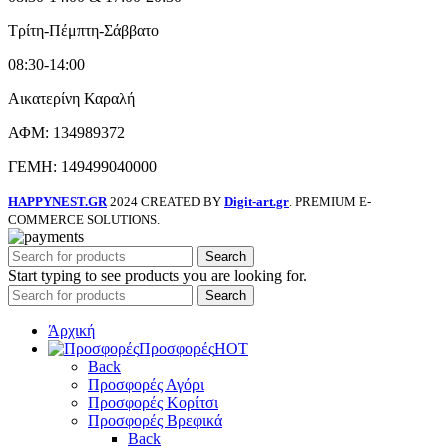
Τρίτη-Πέμπτη-Σάββατο
08:30-14:00
Αικατερίνη Καραλή
ΑΦΜ: 134989372
ΓΕΜΗ: 149499040000
HAPPYNEST.GR
2024 CREATED BY
Digit-art.gr
. PREMIUM E-
COMMERCE SOLUTIONS.
Search
Start typing to see products you are looking for.
Search
Άρχική
Προσφορές
HOT
Back
Προσφορές Αγόρι
Προσφορές Κορίτσι
Προσφορές Βρεφικά
Back