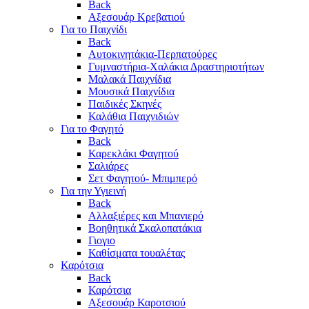
Back
Αξεσουάρ Κρεβατιού
Για το Παιχνίδι
Back
Αυτοκινητάκια-Περπατούρες
Γυμναστήρια-Χαλάκια Δραστηριοτήτων
Μαλακά Παιχνίδια
Μουσικά Παιχνίδια
Παιδικές Σκηνές
Καλάθια Παιχνιδιών
Για το Φαγητό
Back
Καρεκλάκι Φαγητού
Σαλιάρες
Σετ Φαγητού- Μπιμπερό
Για την Υγιεινή
Back
Αλλαξιέρες και Μπανιερό
Βοηθητικά Σκαλοπατάκια
Γιογιο
Καθίσματα τουαλέτας
Καρότσια
Back
Καρότσια
Αξεσουάρ Καροτσιού