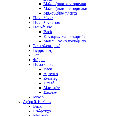
Μπλουζάκια κοντομάνικα
Μπλουζάκια μακρυμάνικα
Μπλουζάκια πλεκτά
Παντελόνια
Παντελόνια φούτερ
Πουκάμισα
Back
Κοντομάνικα πουκάμισα
Μακρυμάνικα πουκάμισα
Σετ καλοκαιρινά
Βερμούδες
Σετ
Φόρμες
Πανοφώρια
Back
Αμάνικα
Ζακέτες
Παλτό
Μπουφάν
Σακάκια
Μαγιό
Aγόρι 6-16 Ετών
Back
Eσώρουχα
Μπλούζες