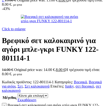
1
15.00
€
Original price was: 15.00 €.
8.00
€
Η τρέχουσα τιμή είναι:
8.00 €.
με φπα
-43%
Click to enlarge
Βρεφικό σετ καλοκαιρινό για
αγόρι μπλε-γκρι FUNKY 122-
801114-1
14.00
€
Original price was: 14.00 €.
8.00
€
Η τρέχουσα τιμή είναι:
8.00 €.
με φπα
Κωδικός προϊόντος:
122-801114-1
Κατηγορίες:
Βρεφικά
,
Βρεφικά
για αγόρι
,
Σετ
,
Σετ καλοκαιρινά
Ετικέτες:
funky
,
σετ βρεφικό
,
σετ
καλοκαιρινό
Μέγεθος
Εκκαθάριση
Βρεφικό σετ καλοκαιρινό για αγόρι μπλε-γκρι FUNKY 122-