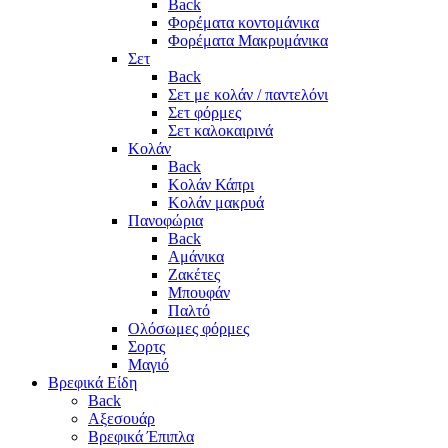
Back
Φορέματα κοντομάνικα
Φορέματα Μακρυμάνικα
Σετ
Back
Σετ με κολάν / παντελόνι
Σετ φόρμες
Σετ καλοκαιρινά
Κολάν
Back
Κολάν Κάπρι
Κολάν μακρυά
Πανοφώρια
Back
Αμάνικα
Ζακέτες
Μπουφάν
Παλτό
Ολόσωμες φόρμες
Σορτς
Μαγιό
Βρεφικά Είδη
Back
Αξεσουάρ
Βρεφικά Έπιπλα