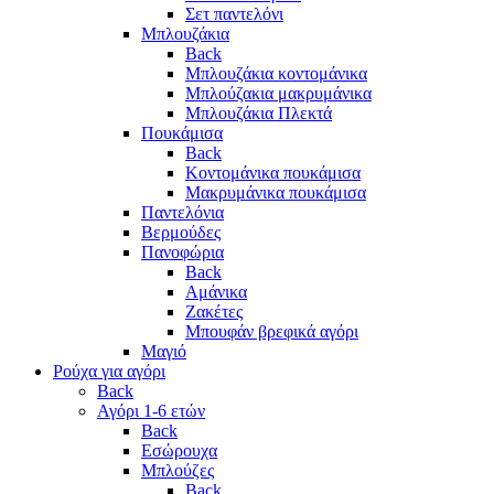
Σετ παντελόνι
Μπλουζάκια
Back
Μπλουζάκια κοντομάνικα
Μπλούζακια μακρυμάνικα
Μπλουζάκια Πλεκτά
Πουκάμισα
Back
Κοντομάνικα πουκάμισα
Μακρυμάνικα πουκάμισα
Παντελόνια
Βερμούδες
Πανοφώρια
Back
Αμάνικα
Ζακέτες
Μπουφάν βρεφικά αγόρι
Μαγιό
Ρούχα για αγόρι
Back
Αγόρι 1-6 ετών
Back
Εσώρουχα
Μπλούζες
Back