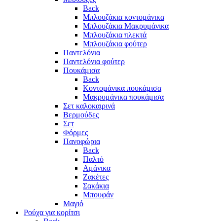
Back
Μπλουζάκια κοντομάνικα
Μπλουζάκια Μακρυμάνικα
Μπλουζάκια πλεκτά
Μπλουζάκια φούτερ
Παντελόνια
Παντελόνια φούτερ
Πουκάμισα
Back
Κοντομάνικα πουκάμισα
Μακρυμάνικα πουκάμισα
Σετ καλοκαιρινά
Βερμούδες
Σετ
Φόρμες
Πανοφώρια
Back
Παλτό
Αμάνικα
Ζακέτες
Σακάκια
Μπουφάν
Μαγιό
Ρούχα για κορίτσι