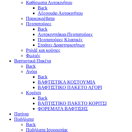
Καθίσματα Αυτοκινήτου
Back
Αξεσουάρ Αυτοκινήτου
Παρκοκρέβατα
Περπατούρες
Back
Αυτοκινητάκια-Περπατούρες
Περπατούρες Κλασικές
Στράτες Δραστηριοτήτων
Ρηλάξ και κούνιες
Φωλιές
Βαπτιστικά Πακέτα
Back
Αγόρι
Back
ΒΑΦΤΙΣΤΙΚΑ ΚΟΣΤΟΥΜΙΑ
ΒΑΦΤΙΣΤΙΚΟ ΠΑΚΕΤΟ ΑΓΟΡΙ
Κορίτσι
Back
ΒΑΠΤΙΣΤΙΚΟ ΠΑΚΕΤΟ ΚΟΡΙΤΣΙ
ΦΟΡΕΜΑΤΑ ΒΑΦΤΙΣΗΣ
Πατίνια
Ποδήλατα
Back
Ποδήλατα Ισορροπίας