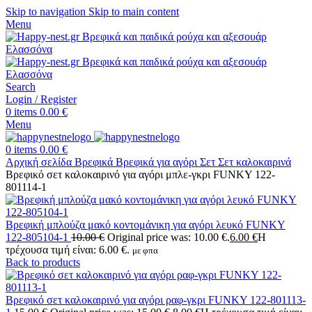
Skip to navigation
Skip to main content
Menu
Search
Login / Register
0
items
0.00
€
Menu
0
items
0.00
€
Αρχική σελίδα
Βρεφικά
Βρεφικά για αγόρι
Σετ
Σετ καλοκαιρινά
Βρεφικό σετ καλοκαιρινό για αγόρι μπλε-γκρι FUNKY 122-
801114-1
Βρεφική μπλούζα μακό κοντομάνικη για αγόρι λευκό FUNKY
122-805104-1
10.00
€
Original price was: 10.00 €.
6.00
€
Η
τρέχουσα τιμή είναι: 6.00 €.
με φπα
Back to products
Βρεφικό σετ καλοκαιρινό για αγόρι ραφ-γκρι FUNKY 122-801113-