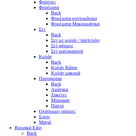
Φούστες
Φορέματα
Back
Φορέματα κοντομάνικα
Φορέματα Μακρυμάνικα
Σετ
Back
Σετ με κολάν / παντελόνι
Σετ φόρμες
Σετ καλοκαιρινά
Κολάν
Back
Κολάν Κάπρι
Κολάν μακρυά
Πανοφώρια
Back
Αμάνικα
Ζακέτες
Μπουφάν
Παλτό
Ολόσωμες φόρμες
Σορτς
Μαγιό
Βρεφικά Είδη
Back