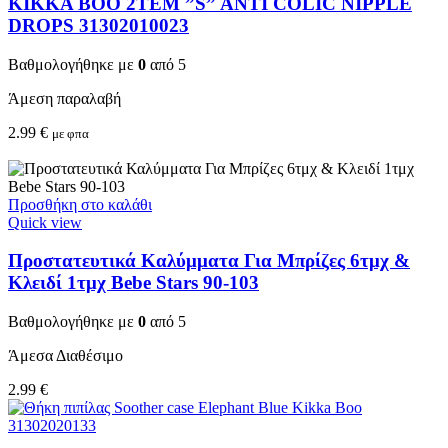
KIKKA BOO 2TEM ”S” ANTI COLIC NIPPLE
DROPS 31302010023
Βαθμολογήθηκε με
0
από 5
Άμεση παραλαβή
2.99
€
με φπα
Προσθήκη στο καλάθι
Quick view
Προστατευτικά Καλύμματα Για Μπρίζες 6τμχ &
Κλειδί 1τμχ Bebe Stars 90-103
Βαθμολογήθηκε με
0
από 5
Άμεσα Διαθέσιμο
2.99
€