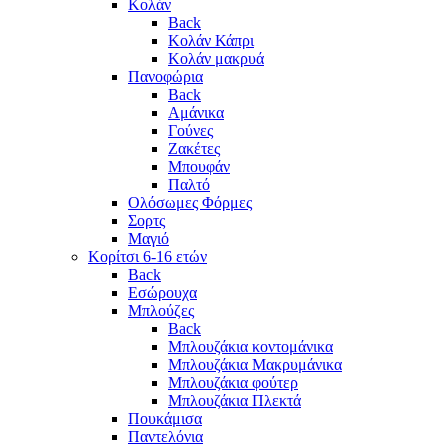
Κολάν
Back
Κολάν Κάπρι
Κολάν μακρυά
Πανοφώρια
Back
Αμάνικα
Γούνες
Ζακέτες
Μπουφάν
Παλτό
Ολόσωμες Φόρμες
Σορτς
Μαγιό
Κορίτσι 6-16 ετών
Back
Εσώρουχα
Μπλούζες
Back
Μπλουζάκια κοντομάνικα
Μπλουζάκια Μακρυμάνικα
Μπλουζάκια φούτερ
Μπλουζάκια Πλεκτά
Πουκάμισα
Παντελόνια