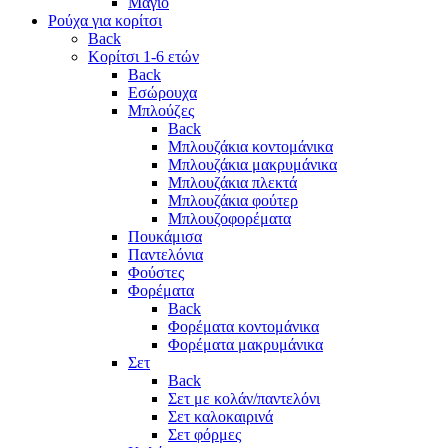
Μαγιό
Ρούχα για κορίτσι
Back
Κορίτσι 1-6 ετών
Back
Εσώρουχα
Μπλούζες
Back
Μπλουζάκια κοντομάνικα
Μπλουζάκια μακρυμάνικα
Μπλουζάκια πλεκτά
Μπλουζάκια φούτερ
Μπλουζοφορέματα
Πουκάμισα
Παντελόνια
Φούστες
Φορέματα
Back
Φορέματα κοντομάνικα
Φορέματα μακρυμάνικα
Σετ
Back
Σετ με κολάν/παντελόνι
Σετ καλοκαιρινά
Σετ φόρμες