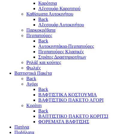
Καρότσια
Αξεσουάρ Καροτσιού
Καθίσματα Αυτοκινήτου
Back
Αξεσουάρ Αυτοκινήτου
Παρκοκρέβατα
Περπατούρες
Back
Αυτοκινητάκια-Περπατούρες
Περπατούρες Κλασικές
Στράτες Δραστηριοτήτων
Ρηλάξ και κούνιες
Φωλιές
Βαπτιστικά Πακέτα
Back
Αγόρι
Back
ΒΑΦΤΙΣΤΙΚΑ ΚΟΣΤΟΥΜΙΑ
ΒΑΦΤΙΣΤΙΚΟ ΠΑΚΕΤΟ ΑΓΟΡΙ
Κορίτσι
Back
ΒΑΠΤΙΣΤΙΚΟ ΠΑΚΕΤΟ ΚΟΡΙΤΣΙ
ΦΟΡΕΜΑΤΑ ΒΑΦΤΙΣΗΣ
Πατίνια
Ποδήλατα