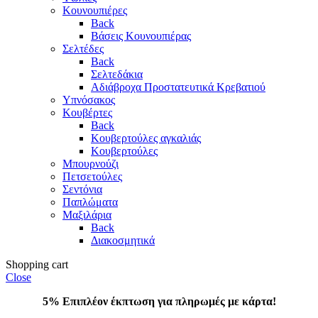
Κουνουπιέρες
Back
Βάσεις Κουνουπιέρας
Σελτέδες
Back
Σελτεδάκια
Αδιάβροχα Προστατευτικά Κρεβατιού
Υπνόσακος
Κουβέρτες
Back
Κουβερτούλες αγκαλιάς
Κουβερτούλες
Μπουρνούζι
Πετσετούλες
Σεντόνια
Παπλώματα
Μαξιλάρια
Back
Διακοσμητικά
Shopping cart
Close
5% Επιπλέον έκπτωση για πληρωμές με κάρτα!