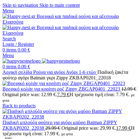
Skip to navigation
Skip to main content
Menu
Search
Login / Register
0
items
0.00
€
Menu
0
items
0.00
€
Αρχική σελίδα
Ρούχα για αγόρι
Αγόρι 1-6 ετών
Παιδική ζακέτα
φούτερ αγόρι Batman γκρι Zippy ZKBAP0201_22018
Βρεφικό κολάν για κορίτσι ροζ Zippy ZBGAP0401_22023
12.99
€
Original price was: 12.99 €.
7.79
€
Η τρέχουσα τιμή είναι: 7.79 €.
με
φπα
Back to products
Παιδική μπλούζα φούτερ για αγόρι μαύρο Batman ZIPPY
ZKBAP0202_22038
29.99
€
Original price was: 29.99 €.
17.99
€
Η
τρέχουσα τιμή είναι: 17.99 €.
με φπα