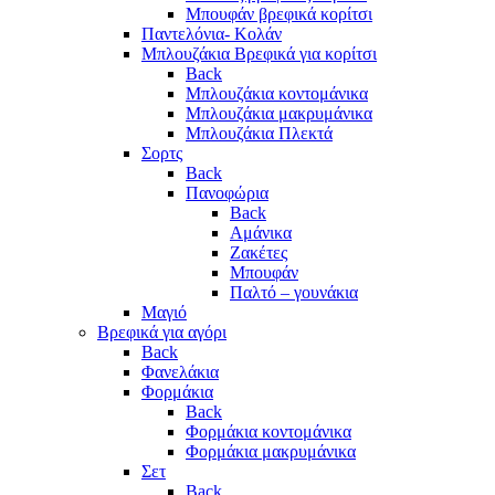
Μπουφάν βρεφικά κορίτσι
Παντελόνια- Κολάν
Μπλουζάκια Βρεφικά για κορίτσι
Back
Μπλουζάκια κοντομάνικα
Μπλουζάκια μακρυμάνικα
Μπλουζάκια Πλεκτά
Σορτς
Back
Πανοφώρια
Back
Αμάνικα
Ζακέτες
Μπουφάν
Παλτό – γουνάκια
Μαγιό
Βρεφικά για αγόρι
Back
Φανελάκια
Φορμάκια
Back
Φορμάκια κοντομάνικα
Φορμάκια μακρυμάνικα
Σετ
Back