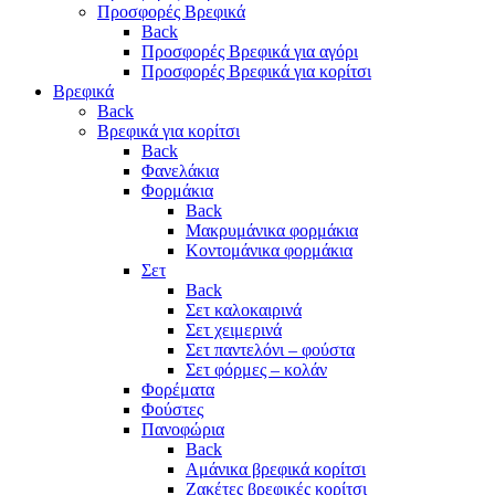
Προσφορές Βρεφικά
Back
Προσφορές Βρεφικά για αγόρι
Προσφορές Βρεφικά για κορίτσι
Βρεφικά
Back
Βρεφικά για κορίτσι
Back
Φανελάκια
Φορμάκια
Back
Μακρυμάνικα φορμάκια
Κοντομάνικα φορμάκια
Σετ
Back
Σετ καλοκαιρινά
Σετ χειμερινά
Σετ παντελόνι – φούστα
Σετ φόρμες – κολάν
Φορέματα
Φούστες
Πανοφώρια
Back
Αμάνικα βρεφικά κορίτσι
Ζακέτες βρεφικές κορίτσι