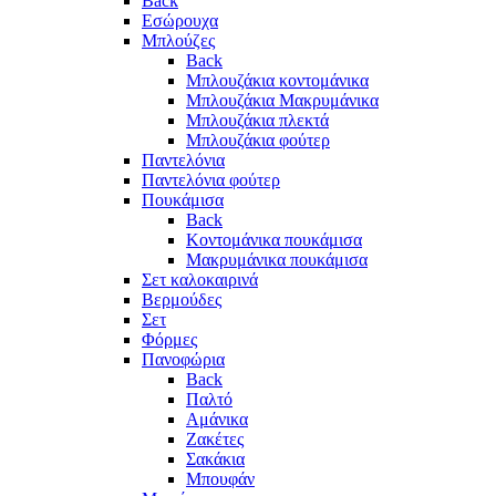
Back
Eσώρουχα
Μπλούζες
Back
Μπλουζάκια κοντομάνικα
Μπλουζάκια Μακρυμάνικα
Μπλουζάκια πλεκτά
Μπλουζάκια φούτερ
Παντελόνια
Παντελόνια φούτερ
Πουκάμισα
Back
Κοντομάνικα πουκάμισα
Μακρυμάνικα πουκάμισα
Σετ καλοκαιρινά
Βερμούδες
Σετ
Φόρμες
Πανοφώρια
Back
Παλτό
Αμάνικα
Ζακέτες
Σακάκια
Μπουφάν