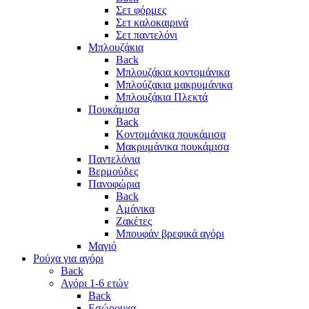
Σετ φόρμες
Σετ καλοκαιρινά
Σετ παντελόνι
Μπλουζάκια
Back
Μπλουζάκια κοντομάνικα
Μπλούζακια μακρυμάνικα
Μπλουζάκια Πλεκτά
Πουκάμισα
Back
Κοντομάνικα πουκάμισα
Μακρυμάνικα πουκάμισα
Παντελόνια
Βερμούδες
Πανοφώρια
Back
Αμάνικα
Ζακέτες
Μπουφάν βρεφικά αγόρι
Μαγιό
Ρούχα για αγόρι
Back
Αγόρι 1-6 ετών
Back
Εσώρουχα