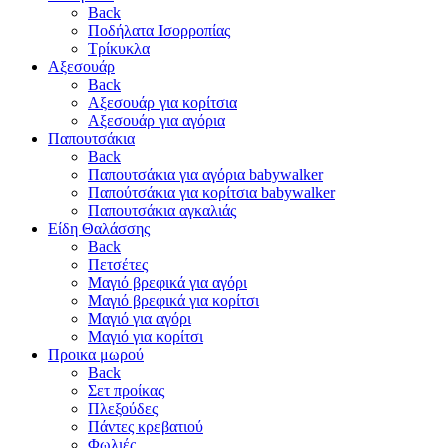
Back
Ποδήλατα Ισορροπίας
Τρίκυκλα
Αξεσουάρ
Back
Αξεσουάρ για κορίτσια
Αξεσουάρ για αγόρια
Παπουτσάκια
Back
Παπουτσάκια για αγόρια babywalker
Παπούτσάκια για κορίτσια babywalker
Παπουτσάκια αγκαλιάς
Είδη Θαλάσσης
Back
Πετσέτες
Μαγιό βρεφικά για αγόρι
Μαγιό βρεφικά για κορίτσι
Μαγιό για αγόρι
Μαγιό για κορίτσι
Προικα μωρού
Back
Σετ προίκας
Πλεξούδες
Πάντες κρεβατιού
Φωλιές