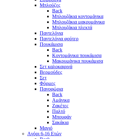
Μπλούζες
Back
Μπλουζάκια κοντομάνικα
Μπλουζάκια μακρυμάνικα
Μπλουζάκια πλεκτά
Παντελόνια
Παντελόνια φούτερ
Πουκάμισα
Back
Κοντομάνικα πουκάμισα
Μακρυμάνικα πουκάμισα
Σετ καλοκαιρινά
Βερμούδες
Σετ
Φόρμες
Πανοφώρια
Back
Αμάνικα
Ζακέτες
Παλτό
Μπουφάν
Σακάκια
Μαγιό
Aγόρι 6-16 Ετών