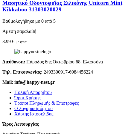
Μασητικό Οδοντοφυΐας Σιλικόνης Unicorn Mint
Kikkaboo 31303020029
Βαθμολογήθηκε με
0
από 5
Άμεση παραλαβή
3.99
€
με φπα
Διεύθυνση:
Πάροδος 6ης Οκτωβρίου 68, Ελασσόνα
Τηλ. Επικοινωνίας:
2493300917-6984456224
Mail: info@happy-nest.gr
Πολική Απορρήτου
Όροι Χρήσης
Τρόποι Πληρωμής & Επιστροφές
Ο λογαριασμός μου
Χάρτης Ιστοσελίδας
Ώρες Λειτουργίας