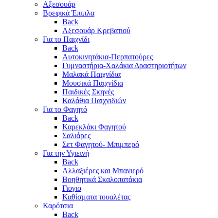
Αξεσουάρ
Βρεφικά Έπιπλα
Back
Αξεσουάρ Κρεβατιού
Για το Παιχνίδι
Back
Αυτοκινητάκια-Περπατούρες
Γυμναστήρια-Χαλάκια Δραστηριοτήτων
Μαλακά Παιχνίδια
Μουσικά Παιχνίδια
Παιδικές Σκηνές
Καλάθια Παιχνιδιών
Για το Φαγητό
Back
Καρεκλάκι Φαγητού
Σαλιάρες
Σετ Φαγητού- Μπιμπερό
Για την Υγιεινή
Back
Αλλαξιέρες και Μπανιερό
Βοηθητικά Σκαλοπατάκια
Γιογιο
Καθίσματα τουαλέτας
Καρότσια
Back