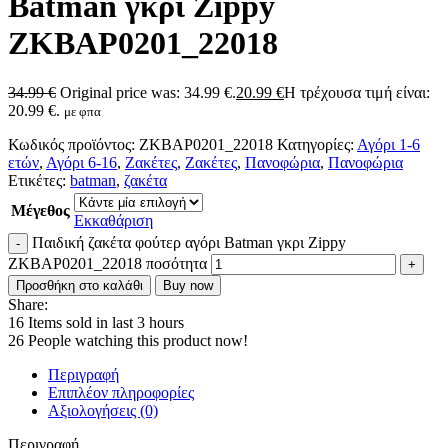
Batman γκρι Zippy
ZKBAP0201_22018
34.99
€
Original price was: 34.99 €.
20.99
€
Η τρέχουσα τιμή είναι:
20.99 €.
με φπα
Κωδικός προϊόντος:
ZKBAP0201_22018
Κατηγορίες:
Αγόρι 1-6
ετών
,
Αγόρι 6-16
,
Ζακέτες
,
Ζακέτες
,
Πανοφώρια
,
Πανοφώρια
Ετικέτες:
batman
,
ζακέτα
Μέγεθος
Εκκαθάριση
Παιδική ζακέτα φούτερ αγόρι Batman γκρι Zippy
ZKBAP0201_22018 ποσότητα
Προσθήκη στο καλάθι
Buy now
Share:
16
Items sold in last 3 hours
26
People watching this product now!
Περιγραφή
Επιπλέον πληροφορίες
Αξιολογήσεις (0)
Περιγραφή