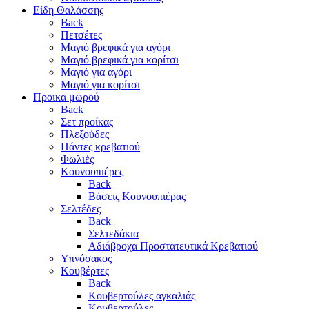
Είδη Θαλάσσης
Back
Πετσέτες
Μαγιό βρεφικά για αγόρι
Μαγιό βρεφικά για κορίτσι
Μαγιό για αγόρι
Μαγιό για κορίτσι
Προικα μωρού
Back
Σετ προίκας
Πλεξούδες
Πάντες κρεβατιού
Φωλιές
Κουνουπιέρες
Back
Βάσεις Κουνουπιέρας
Σελτέδες
Back
Σελτεδάκια
Αδιάβροχα Προστατευτικά Κρεβατιού
Υπνόσακος
Κουβέρτες
Back
Κουβερτούλες αγκαλιάς
Κουβερτούλες