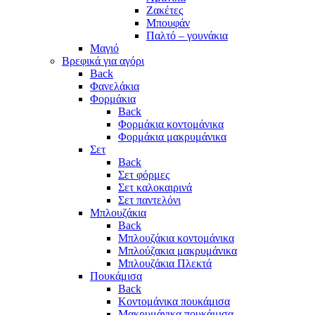
Ζακέτες
Μπουφάν
Παλτό – γουνάκια
Μαγιό
Βρεφικά για αγόρι
Back
Φανελάκια
Φορμάκια
Back
Φορμάκια κοντομάνικα
Φορμάκια μακρυμάνικα
Σετ
Back
Σετ φόρμες
Σετ καλοκαιρινά
Σετ παντελόνι
Μπλουζάκια
Back
Μπλουζάκια κοντομάνικα
Μπλούζακια μακρυμάνικα
Μπλουζάκια Πλεκτά
Πουκάμισα
Back
Κοντομάνικα πουκάμισα
Μακρυμάνικα πουκάμισα