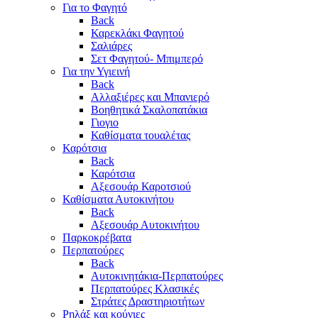
Για το Φαγητό
Back
Καρεκλάκι Φαγητού
Σαλιάρες
Σετ Φαγητού- Μπιμπερό
Για την Υγιεινή
Back
Αλλαξιέρες και Μπανιερό
Βοηθητικά Σκαλοπατάκια
Γιογιο
Καθίσματα τουαλέτας
Καρότσια
Back
Καρότσια
Αξεσουάρ Καροτσιού
Καθίσματα Αυτοκινήτου
Back
Αξεσουάρ Αυτοκινήτου
Παρκοκρέβατα
Περπατούρες
Back
Αυτοκινητάκια-Περπατούρες
Περπατούρες Κλασικές
Στράτες Δραστηριοτήτων
Ρηλάξ και κούνιες