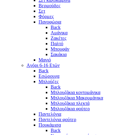
Σετ καλοκαιρινά
Βερμούδες
Σετ
Φόρμες
Πανοφώρια
Back
Αμάνικα
Ζακέτες
Παλτό
Μπουφάν
Σακάκια
Μαγιό
Aγόρι 6-16 Ετών
Back
Eσώρουχα
Μπλούζες
Back
Μπλουζάκια κοντομάνικα
Μπλουζάκια Μακρυμάνικα
Μπλουζάκια πλεκτά
Μπλουζάκια φούτερ
Παντελόνια
Παντελόνια φούτερ
Πουκάμισα
Back