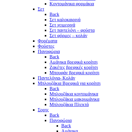
Κοντομάνικα φορμάκια
Σετ
Back
Σετ καλοκαιρινά
Σετ χειμερινά
Σετ παντελόνι – φούστα
Σετ φόρμες – κολάν
Φορέματα
Φούστες
Πανοφώρια
Back
Αμάνικα βρεφικά κορίτσι
Ζακέτες βρεφικές κορίτσι
Μπουφάν βρεφικά κορίτσι
Παντελόνια- Κολάν
Μπλουζάκια Βρεφικά για κορίτσι
Back
Μπλουζάκια κοντομάνικα
Μπλουζάκια μακρυμάνικα
Μπλουζάκια Πλεκτά
Σορτς
Back
Πανοφώρια
Back
Αμάνικα