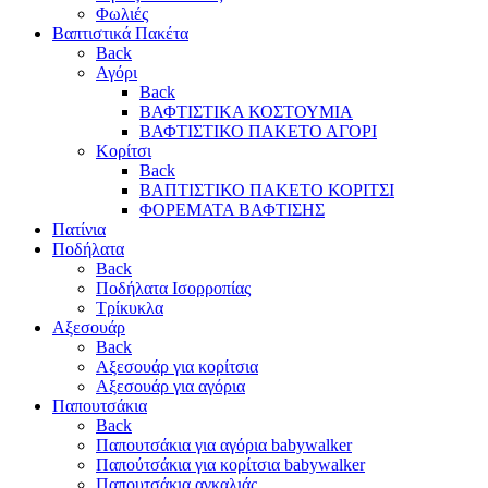
Φωλιές
Βαπτιστικά Πακέτα
Back
Αγόρι
Back
ΒΑΦΤΙΣΤΙΚΑ ΚΟΣΤΟΥΜΙΑ
ΒΑΦΤΙΣΤΙΚΟ ΠΑΚΕΤΟ ΑΓΟΡΙ
Κορίτσι
Back
ΒΑΠΤΙΣΤΙΚΟ ΠΑΚΕΤΟ ΚΟΡΙΤΣΙ
ΦΟΡΕΜΑΤΑ ΒΑΦΤΙΣΗΣ
Πατίνια
Ποδήλατα
Back
Ποδήλατα Ισορροπίας
Τρίκυκλα
Αξεσουάρ
Back
Αξεσουάρ για κορίτσια
Αξεσουάρ για αγόρια
Παπουτσάκια
Back
Παπουτσάκια για αγόρια babywalker
Παπούτσάκια για κορίτσια babywalker
Παπουτσάκια αγκαλιάς