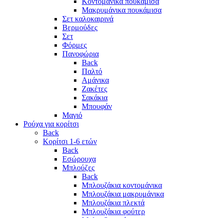
Κοντομάνικα πουκάμισα
Μακρυμάνικα πουκάμισα
Σετ καλοκαιρινά
Βερμούδες
Σετ
Φόρμες
Πανοφώρια
Back
Παλτό
Αμάνικα
Ζακέτες
Σακάκια
Μπουφάν
Μαγιό
Ρούχα για κορίτσι
Back
Κορίτσι 1-6 ετών
Back
Εσώρουχα
Μπλούζες
Back
Μπλουζάκια κοντομάνικα
Μπλουζάκια μακρυμάνικα
Μπλουζάκια πλεκτά
Μπλουζάκια φούτερ