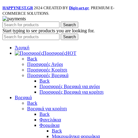
HAPPYNEST.GR
2024 CREATED BY
Digit-art.gr
. PREMIUM E-
COMMERCE SOLUTIONS.
Search
Start typing to see products you are looking for.
Search
Άρχική
Προσφορές
HOT
Back
Προσφορές Αγόρι
Προσφορές Κορίτσι
Προσφορές Βρεφικά
Back
Προσφορές Βρεφικά για αγόρι
Προσφορές Βρεφικά για κορίτσι
Βρεφικά
Back
Βρεφικά για κορίτσι
Back
Φανελάκια
Φορμάκια
Back
Μακρυμάνικα φορμάκια