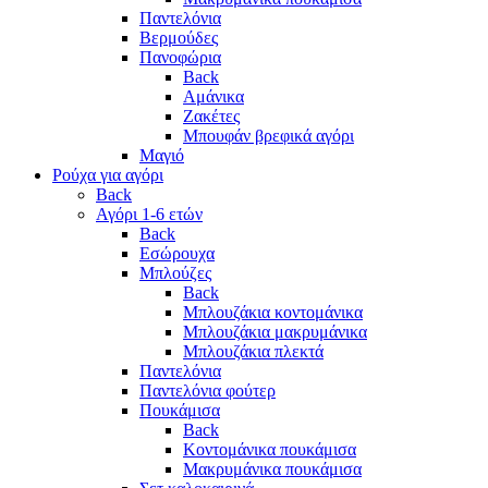
Παντελόνια
Βερμούδες
Πανοφώρια
Back
Αμάνικα
Ζακέτες
Μπουφάν βρεφικά αγόρι
Μαγιό
Ρούχα για αγόρι
Back
Αγόρι 1-6 ετών
Back
Εσώρουχα
Μπλούζες
Back
Μπλουζάκια κοντομάνικα
Μπλουζάκια μακρυμάνικα
Μπλουζάκια πλεκτά
Παντελόνια
Παντελόνια φούτερ
Πουκάμισα
Back
Κοντομάνικα πουκάμισα
Μακρυμάνικα πουκάμισα