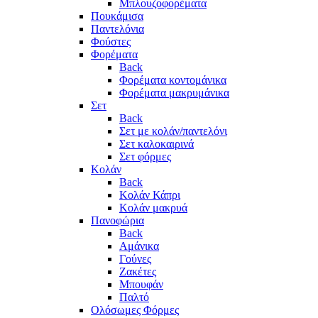
Μπλουζοφορέματα
Πουκάμισα
Παντελόνια
Φούστες
Φορέματα
Back
Φορέματα κοντομάνικα
Φορέματα μακρυμάνικα
Σετ
Back
Σετ με κολάν/παντελόνι
Σετ καλοκαιρινά
Σετ φόρμες
Κολάν
Back
Κολάν Κάπρι
Κολάν μακρυά
Πανοφώρια
Back
Αμάνικα
Γούνες
Ζακέτες
Μπουφάν
Παλτό
Ολόσωμες Φόρμες