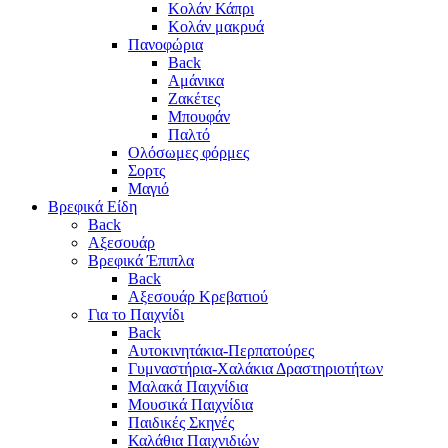
Κολάν Κάπρι
Κολάν μακρυά
Πανοφώρια
Back
Αμάνικα
Ζακέτες
Μπουφάν
Παλτό
Ολόσωμες φόρμες
Σορτς
Μαγιό
Βρεφικά Είδη
Back
Αξεσουάρ
Βρεφικά Έπιπλα
Back
Αξεσουάρ Κρεβατιού
Για το Παιχνίδι
Back
Αυτοκινητάκια-Περπατούρες
Γυμναστήρια-Χαλάκια Δραστηριοτήτων
Μαλακά Παιχνίδια
Μουσικά Παιχνίδια
Παιδικές Σκηνές
Καλάθια Παιχνιδιών