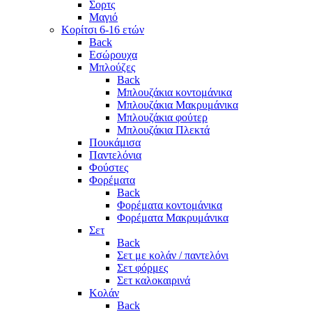
Σορτς
Μαγιό
Κορίτσι 6-16 ετών
Back
Εσώρουχα
Μπλούζες
Back
Μπλουζάκια κοντομάνικα
Μπλουζάκια Μακρυμάνικα
Μπλουζάκια φούτερ
Μπλουζάκια Πλεκτά
Πουκάμισα
Παντελόνια
Φούστες
Φορέματα
Back
Φορέματα κοντομάνικα
Φορέματα Μακρυμάνικα
Σετ
Back
Σετ με κολάν / παντελόνι
Σετ φόρμες
Σετ καλοκαιρινά
Κολάν
Back