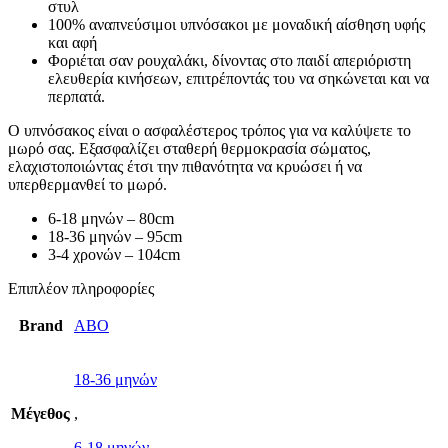
στυλ
100% αναπνεύσιμοι υπνόσακοι με μοναδική αίσθηση υφής
και αφή
Φοριέται σαν ρουχαλάκι, δίνοντας στο παιδί απεριόριστη
ελευθερία κινήσεων, επιτρέποντάς του να σηκώνεται και να
περπατά.
Ο υπνόσακος είναι ο ασφαλέστερος τρόπος για να καλύψετε το
μωρό σας. Εξασφαλίζει σταθερή θερμοκρασία σώματος,
ελαχιστοποιώντας έτσι την πιθανότητα να κρυώσει ή να
υπερθερμανθεί το μωρό.
6-18 μηνών – 80cm
18-36 μηνών – 95cm
3-4 χρονών – 104cm
Επιπλέον πληροφορίες
Brand
ABO
18-36 μηνών
Μέγεθος
,
6-18 μηνών