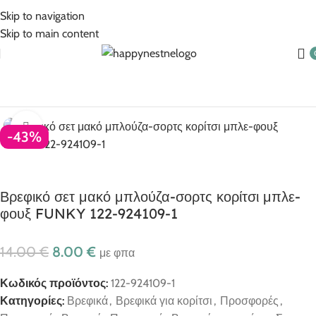
5% Επιπλέον έκπτωση για πληρωμές με κάρτα!
Skip to navigation
Skip to main content
σφορές
Προσφορές Βρεφικά
Προσφορές Βρεφικά για κορίτσι
Click to enlarge
-43%
Βρεφικό σετ μακό μπλούζα-σορτς κορίτσι μπλε-
φουξ FUNKY 122-924109-1
14.00
€
8.00
€
με φπα
Κωδικός προϊόντος:
122-924109-1
Κατηγορίες:
Βρεφικά
,
Βρεφικά για κορίτσι
,
Προσφορές
,