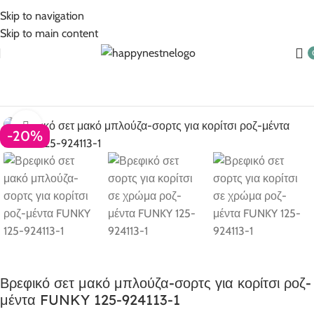
5% Επιπλέον έκπτωση για πληρωμές με κάρτα!
Skip to navigation
Skip to main content
ρχική σελίδα
Βρεφικά
Βρεφικά για κορίτσι
Σετ
Σετ καλοκαιρινά
Click to enlarge
-20%
Βρεφικό σετ μακό μπλούζα-σορτς για κορίτσι ροζ-
μέντα FUNKY 125-924113-1