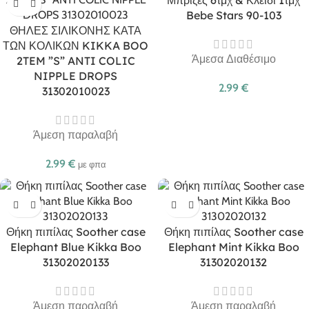
Μπρίζες 6τμχ & Κλειδί 1τμχ
Bebe Stars 90-103
ΘΗΛΕΣ ΣΙΛΙΚΟΝΗΣ ΚΑΤΑ
ΤΩΝ ΚΟΛΙΚΩΝ KIKKA BOO
Άμεσα Διαθέσιμο
2TEM ”S” ANTI COLIC
NIPPLE DROPS
2.99
€
31302010023
Άμεση παραλαβή
2.99
€
με φπα
Θήκη πιπίλας Soother case
Θήκη πιπίλας Soother case
Elephant Blue Kikka Boo
Elephant Mint Kikka Boo
31302020133
31302020132
Άμεση παραλαβή
Άμεση παραλαβή