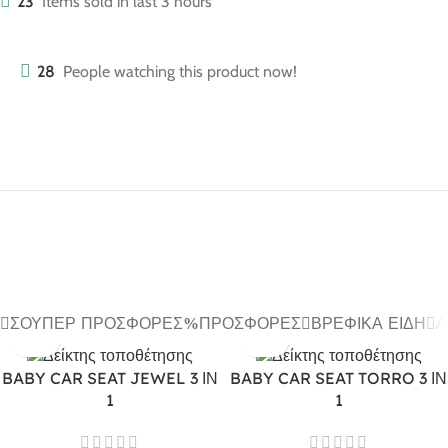
23
Items sold in last 3 hours
28
People watching this product now!
ΣΟΎΠΕΡ ΠΡΟΣΦΟΡΈΣ
ΠΡΟΣΦΟΡΈΣ
ΒΡΕΦΙΚΆ ΕΊΔΗ
Α
BABY CAR SEAT JEWEL 3 ΙΝ
BABY CAR SEAT TORRO 3 ΙΝ
1
1