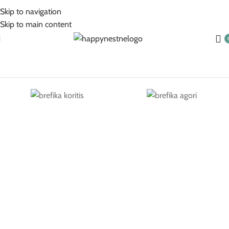
5% Επιπλέον έκπτωση για πληρωμές με κάρτα!
Skip to navigation
Skip to main content
Βρεφικά Για Κορίτσι
Βρεφικά Για Αγόρι