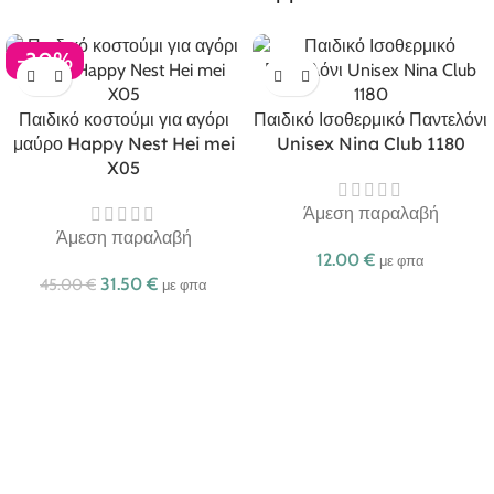
-30%
Παιδικό κοστούμι για αγόρι
Παιδικό Ισοθερμικό Παντελόνι
μαύρο Happy Nest Hei mei
Unisex Nina Club 1180
X05
Άμεση παραλαβή
Άμεση παραλαβή
12.00
€
με φπα
31.50
€
45.00
€
με φπα