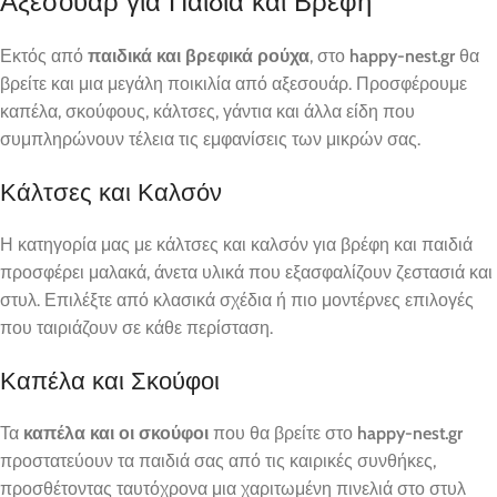
Αξεσουάρ για Παιδιά και Βρέφη
Εκτός από
παιδικά και βρεφικά ρούχα
, στο
happy-nest.gr
θα
βρείτε και μια μεγάλη ποικιλία από αξεσουάρ. Προσφέρουμε
καπέλα, σκούφους, κάλτσες, γάντια και άλλα είδη που
συμπληρώνουν τέλεια τις εμφανίσεις των μικρών σας.
Κάλτσες και Καλσόν
Η κατηγορία μας με κάλτσες και καλσόν για βρέφη και παιδιά
προσφέρει μαλακά, άνετα υλικά που εξασφαλίζουν ζεστασιά και
στυλ. Επιλέξτε από κλασικά σχέδια ή πιο μοντέρνες επιλογές
που ταιριάζουν σε κάθε περίσταση.
Καπέλα και Σκούφοι
Τα
καπέλα και οι σκούφοι
που θα βρείτε στο
happy-nest.gr
προστατεύουν τα παιδιά σας από τις καιρικές συνθήκες,
προσθέτοντας ταυτόχρονα μια χαριτωμένη πινελιά στο στυλ