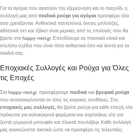
Για τα αγόρια που αγαπούν την εξερεύνηση και το παιχνίδι, η
συλλογή μας από
παιδικά ρούχα για αγόρια
προσφέρει όλα
όσα χρειάζονται. Ανθεκτικά παντελόνια, άνετες μπλούζες,
αθλητικά σετ και τζάκετ είναι μερικές από τις επιλογές που θα
βρείτε στο
happy-nest.gr
. Επενδύουμε σε ποιοτικά υλικά και
στυλάτα σχέδια που είναι τόσο ανθεκτικά όσο και άνετα για τα
παιδιά σας.
Εποχιακές Συλλογές και Ρούχα για Όλες
τις Εποχές
Στο
happy-nest.gr
, προσφέρουμε
παιδικά
και
βρεφικά ρούχα
που ανταποκρίνονται σε όλες τις καιρικές συνθήκες. Στις
εποχιακές μας συλλογές
, θα βρείτε ρούχα για κάθε εποχή, είτε
πρόκειται για καλοκαιρινά φορέματα και σορτσάκια, είτε για
ζεστά χειμερινά μπουφάν και πλεκτά πουλόβερ. Κάθε συλλογή
μας ανανεώνεται τακτικά ώστε να προσφέρει τις τελευταίες