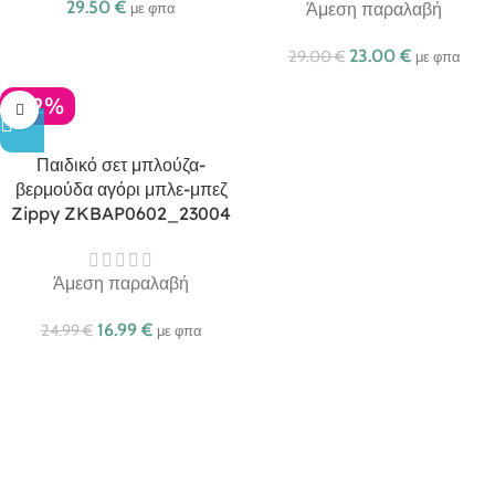
29.50
€
Άμεση παραλαβή
με φπα
23.00
€
29.00
€
με φπα
-32%
Παιδικό σετ μπλούζα-
βερμούδα αγόρι μπλε-μπεζ
Zippy ZKBAP0602_23004
Άμεση παραλαβή
16.99
€
24.99
€
με φπα