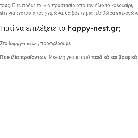
τους. Είτε πρόκειται για προστασία από τον ήλιο το καλοκαίρι,
είτε για ζεστασιά τον χειμώνα, θα βρείτε μια πληθώρα επιλογών.
Γιατί να επιλέξετε το happy-nest.gr;
Στο
happy-nest.gr
, προσφέρουμε:
Ποικιλία προϊόντων
: Μεγάλη γκάμα από
παιδικά και βρεφικά
ρούχα
για κάθε ηλικία και περίσταση.
Υψηλή ποιότητα
: Όλα τα προϊόντα μας έχουν επιλεγεί με
αυστηρά κριτήρια για να εξασφαλίσουν την άνεση και την
ασφάλεια των παιδιών σας.
Εξαιρετικές τιμές
: Συνδυάζουμε την ποιότητα με
ανταγωνιστικές τιμές, ώστε να μπορείτε να ντύσετε τα παιδιά
σας με το καλύτερο χωρίς να επιβαρύνεστε οικονομικά.
Γρήγορη αποστολή
: Αποστέλλουμε γρήγορα και αξιόπιστα σε
όλη την Ελλάδα, με δυνατότητα παρακολούθησης της
αποστολής σας.