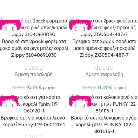
-40%
-40%
Βρεφικό σετ 2pack φορέματα
Βρεφικό σετ 2pack φορέματα
μακό αμάνικα ριγέ μπλε/κοραλί
μακό αμάνικα φουξ-τιρκουάζ
Zippy 31040691030
Zippy ZG0504-487-7
Άμεση παραλαβή
Άμεση παραλαβή
10.79
€
11.39
€
17.99
€
18.99
€
με φπα
με φπα
-61%
-40%
Βρεφικό σετ για κορίτσι λευκό-
Βρεφικό σετ καλοκαιρινό αγόρι
κοραλί Funky 119-060120-1
κοραλί-μπλε FUNKY 122-
801115-1