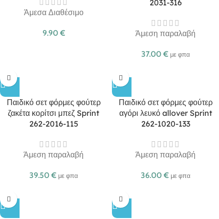
2031-316
Άμεσα Διαθέσιμο
9.90
€
Άμεση παραλαβή
37.00
€
με φπα
Παιδικό σετ φόρμες φούτερ
Παιδικό σετ φόρμες φούτερ
ζακέτα κορίτσι μπεζ Sprint
αγόρι λευκό allover Sprint
262-2016-115
262-1020-133
Άμεση παραλαβή
Άμεση παραλαβή
39.50
€
36.00
€
με φπα
με φπα