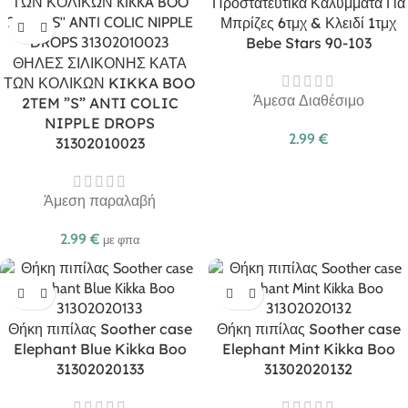
Προστατευτικά Καλύμματα Για
Μπρίζες 6τμχ & Κλειδί 1τμχ
Bebe Stars 90-103
ΘΗΛΕΣ ΣΙΛΙΚΟΝΗΣ ΚΑΤΑ
ΤΩΝ ΚΟΛΙΚΩΝ KIKKA BOO
Άμεσα Διαθέσιμο
2TEM ”S” ANTI COLIC
NIPPLE DROPS
2.99
€
31302010023
Άμεση παραλαβή
2.99
€
με φπα
Θήκη πιπίλας Soother case
Θήκη πιπίλας Soother case
Elephant Blue Kikka Boo
Elephant Mint Kikka Boo
31302020133
31302020132