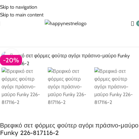
5% Επιπλέον έκπτωση για πληρωμές με κάρτα!
Skip to navigation
Skip to main content
Βρεφικά για αγόρι
Σετ
Σετ χειμερινα βρεφικά αγόρι
Σετ φόρμες
Click to enlarge
-20%
Βρεφικό σετ φόρμες φούτερ αγόρι πράσινο-μαύρο
Funky 226-817116-2