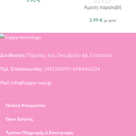
3.90
€
Άμεση παραλαβή
3.99
€
με φπα
Διεύθυνση:
Πάροδος 6ης Οκτωβρίου 68, Ελασσόνα
Τηλ. Επικοινωνίας:
2493300917-6984456224
Mail: info@happy-nest.gr
Πολική Απορρήτου
Όροι Χρήσης
Τρόποι Πληρωμής & Επιστροφές