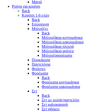
Μαγιό
Ρούχα για κορίτσι
Back
Κορίτσι 1-6 ετών
Back
Εσώρουχα
Μπλούζες
Back
Μπλουζάκια κοντομάνικα
Μπλουζάκια μακρυμάνικα
Μπλουζάκια πλεκτά
Μπλουζάκια φούτερ
Μπλουζοφορέματα
Πουκάμισα
Παντελόνια
Φούστες
Φορέματα
Back
Φορέματα κοντομάνικα
Φορέματα μακρυμάνικα
Σετ
Back
Σετ με κολάν/παντελόνι
Σετ καλοκαιρινά
Σετ φόρμες