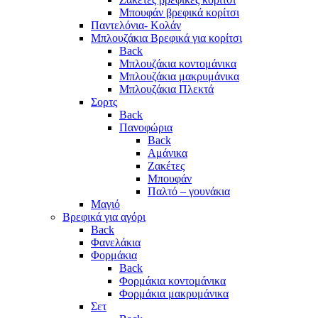
Μπουφάν βρεφικά κορίτσι
Παντελόνια- Κολάν
Μπλουζάκια Βρεφικά για κορίτσι
Back
Μπλουζάκια κοντομάνικα
Μπλουζάκια μακρυμάνικα
Μπλουζάκια Πλεκτά
Σορτς
Back
Πανοφώρια
Back
Αμάνικα
Ζακέτες
Μπουφάν
Παλτό – γουνάκια
Μαγιό
Βρεφικά για αγόρι
Back
Φανελάκια
Φορμάκια
Back
Φορμάκια κοντομάνικα
Φορμάκια μακρυμάνικα
Σετ