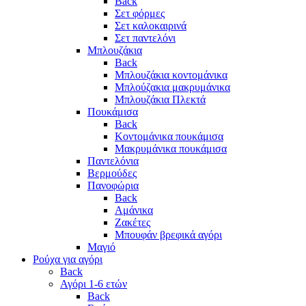
Back
Σετ φόρμες
Σετ καλοκαιρινά
Σετ παντελόνι
Μπλουζάκια
Back
Μπλουζάκια κοντομάνικα
Μπλούζακια μακρυμάνικα
Μπλουζάκια Πλεκτά
Πουκάμισα
Back
Κοντομάνικα πουκάμισα
Μακρυμάνικα πουκάμισα
Παντελόνια
Βερμούδες
Πανοφώρια
Back
Αμάνικα
Ζακέτες
Μπουφάν βρεφικά αγόρι
Μαγιό
Ρούχα για αγόρι
Back
Αγόρι 1-6 ετών
Back