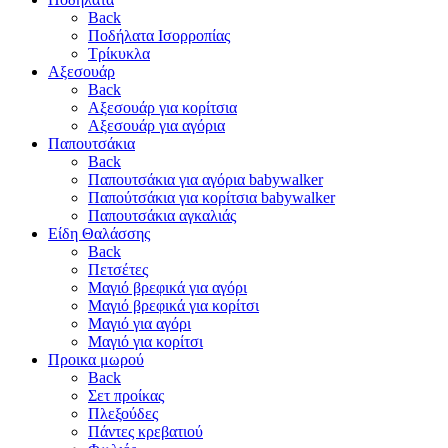
Back
Ποδήλατα Ισορροπίας
Τρίκυκλα
Αξεσουάρ
Back
Αξεσουάρ για κορίτσια
Αξεσουάρ για αγόρια
Παπουτσάκια
Back
Παπουτσάκια για αγόρια babywalker
Παπούτσάκια για κορίτσια babywalker
Παπουτσάκια αγκαλιάς
Είδη Θαλάσσης
Back
Πετσέτες
Μαγιό βρεφικά για αγόρι
Μαγιό βρεφικά για κορίτσι
Μαγιό για αγόρι
Μαγιό για κορίτσι
Προικα μωρού
Back
Σετ προίκας
Πλεξούδες
Πάντες κρεβατιού