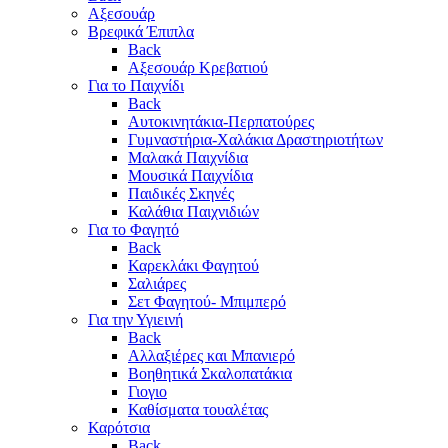
Αξεσουάρ
Βρεφικά Έπιπλα
Back
Αξεσουάρ Κρεβατιού
Για το Παιχνίδι
Back
Αυτοκινητάκια-Περπατούρες
Γυμναστήρια-Χαλάκια Δραστηριοτήτων
Μαλακά Παιχνίδια
Μουσικά Παιχνίδια
Παιδικές Σκηνές
Καλάθια Παιχνιδιών
Για το Φαγητό
Back
Καρεκλάκι Φαγητού
Σαλιάρες
Σετ Φαγητού- Μπιμπερό
Για την Υγιεινή
Back
Αλλαξιέρες και Μπανιερό
Βοηθητικά Σκαλοπατάκια
Γιογιο
Καθίσματα τουαλέτας
Καρότσια
Back