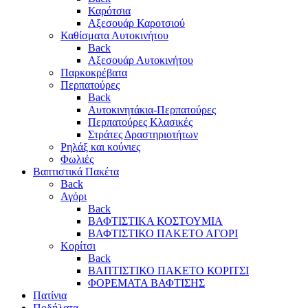
Καρότσια
Αξεσουάρ Καροτσιού
Καθίσματα Αυτοκινήτου
Back
Αξεσουάρ Αυτοκινήτου
Παρκοκρέβατα
Περπατούρες
Back
Αυτοκινητάκια-Περπατούρες
Περπατούρες Κλασικές
Στράτες Δραστηριοτήτων
Ρηλάξ και κούνιες
Φωλιές
Βαπτιστικά Πακέτα
Back
Αγόρι
Back
ΒΑΦΤΙΣΤΙΚΑ ΚΟΣΤΟΥΜΙΑ
ΒΑΦΤΙΣΤΙΚΟ ΠΑΚΕΤΟ ΑΓΟΡΙ
Κορίτσι
Back
ΒΑΠΤΙΣΤΙΚΟ ΠΑΚΕΤΟ ΚΟΡΙΤΣΙ
ΦΟΡΕΜΑΤΑ ΒΑΦΤΙΣΗΣ
Πατίνια
Ποδήλατα