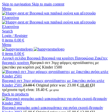
Skip to navigation
Skip to main content
Menu
Search
Login / Register
0
items
0.00
€
Menu
0
items
0.00
€
Αρχική σελίδα
Βρεφικά
Βρεφικά για κορίτσι
Πανοφώρια
Ζακέτες
βρεφικές κορίτσι
Βρεφικό σετ 3τμχ φόρμες αχνούδιαστες με
ζακετάκι για κορίτσι ροζ Kinder 1500
Βρεφικό σετ 3τμχ φόρμες αχνούδιαστες με ζακετάκι αγόρι μπλε
Kinder 2501
23.00
€
Original price was: 23.00 €.
18.40
€
Η
τρέχουσα τιμή είναι: 18.40 €.
με φπα
Back to products
Βρεφικό φορμάκι μακό μακρυμάνικο για αγόρι εκρού-βεραμάν