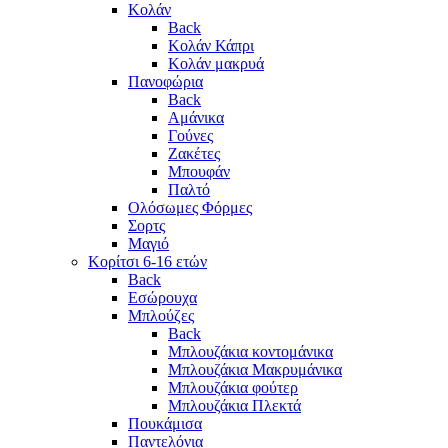
Κολάν
Back
Κολάν Κάπρι
Κολάν μακρυά
Πανοφώρια
Back
Αμάνικα
Γούνες
Ζακέτες
Μπουφάν
Παλτό
Ολόσωμες Φόρμες
Σορτς
Μαγιό
Κορίτσι 6-16 ετών
Back
Εσώρουχα
Μπλούζες
Back
Μπλουζάκια κοντομάνικα
Μπλουζάκια Μακρυμάνικα
Μπλουζάκια φούτερ
Μπλουζάκια Πλεκτά
Πουκάμισα
Παντελόνια