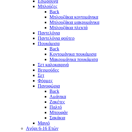
Εσώρουχα
Μπλούζες
Back
Μπλουζάκια κοντομάνικα
Μπλουζάκια μακρυμάνικα
Μπλουζάκια πλεκτά
Παντελόνια
Παντελόνια φούτερ
Πουκάμισα
Back
Κοντομάνικα πουκάμισα
Μακρυμάνικα πουκάμισα
Σετ καλοκαιρινά
Βερμούδες
Σετ
Φόρμες
Πανοφώρια
Back
Αμάνικα
Ζακέτες
Παλτό
Μπουφάν
Σακάκια
Μαγιό
Aγόρι 6-16 Ετών