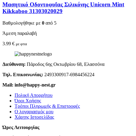
Μασητικό Οδοντοφυΐας Σιλικόνης Unicorn Mint
Kikkaboo 31303020029
Βαθμολογήθηκε με
0
από 5
Άμεση παραλαβή
3.99
€
με φπα
Διεύθυνση:
Πάροδος 6ης Οκτωβρίου 68, Ελασσόνα
Τηλ. Επικοινωνίας:
2493300917-6984456224
Mail: info@happy-nest.gr
Πολική Απορρήτου
Όροι Χρήσης
Τρόποι Πληρωμής & Επιστροφές
Ο λογαριασμός μου
Χάρτης Ιστοσελίδας
Ώρες Λειτουργίας