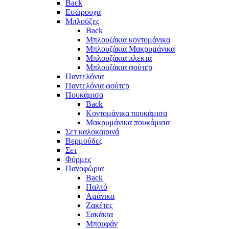
Back
Eσώρουχα
Μπλούζες
Back
Μπλουζάκια κοντομάνικα
Μπλουζάκια Μακρυμάνικα
Μπλουζάκια πλεκτά
Μπλουζάκια φούτερ
Παντελόνια
Παντελόνια φούτερ
Πουκάμισα
Back
Κοντομάνικα πουκάμισα
Μακρυμάνικα πουκάμισα
Σετ καλοκαιρινά
Βερμούδες
Σετ
Φόρμες
Πανοφώρια
Back
Παλτό
Αμάνικα
Ζακέτες
Σακάκια
Μπουφάν