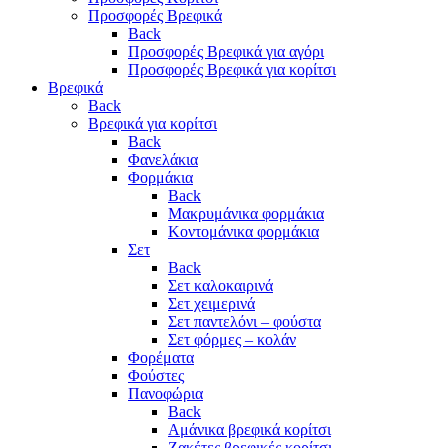
Προσφορές Βρεφικά
Back
Προσφορές Βρεφικά για αγόρι
Προσφορές Βρεφικά για κορίτσι
Βρεφικά
Back
Βρεφικά για κορίτσι
Back
Φανελάκια
Φορμάκια
Back
Μακρυμάνικα φορμάκια
Κοντομάνικα φορμάκια
Σετ
Back
Σετ καλοκαιρινά
Σετ χειμερινά
Σετ παντελόνι – φούστα
Σετ φόρμες – κολάν
Φορέματα
Φούστες
Πανοφώρια
Back
Αμάνικα βρεφικά κορίτσι
Ζακέτες βρεφικές κορίτσι