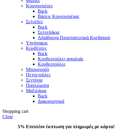
Φωλιές
Κουνουπιέρες
Back
Βάσεις Κουνουπιέρας
Σελτέδες
Back
Σελτεδάκια
Αδιάβροχα Προστατευτικά Κρεβατιού
Υπνόσακος
Κουβέρτες
Back
Κουβερτούλες αγκαλιάς
Κουβερτούλες
Μπουρνούζι
Πετσετούλες
Σεντόνια
Παπλώματα
Μαξιλάρια
Back
Διακοσμητικά
Shopping cart
Close
5% Επιπλέον έκπτωση για πληρωμές με κάρτα!