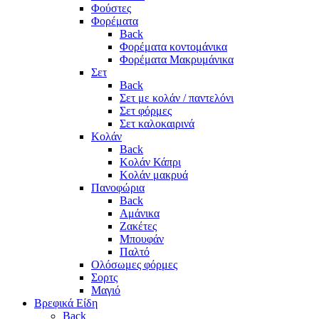
Φούστες
Φορέματα
Back
Φορέματα κοντομάνικα
Φορέματα Μακρυμάνικα
Σετ
Back
Σετ με κολάν / παντελόνι
Σετ φόρμες
Σετ καλοκαιρινά
Κολάν
Back
Κολάν Κάπρι
Κολάν μακρυά
Πανοφώρια
Back
Αμάνικα
Ζακέτες
Μπουφάν
Παλτό
Ολόσωμες φόρμες
Σορτς
Μαγιό
Βρεφικά Είδη
Back