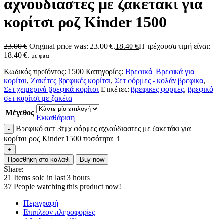
αχνούδιαστες με ζακετάκι για
κορίτσι ροζ Kinder 1500
23.00
€
Original price was: 23.00 €.
18.40
€
Η τρέχουσα τιμή είναι:
18.40 €.
με φπα
Κωδικός προϊόντος:
1500
Κατηγορίες:
Βρεφικά
,
Βρεφικά για
κορίτσι
,
Ζακέτες βρεφικές κορίτσι
,
Σετ φόρμες - κολάν βρεφικα
,
Σετ χειμερινά βρεφικά κορίτσι
Ετικέτες:
βρεφικες φορμες
,
βρεφικό
σετ κορίτσι με ζακέτα
Μέγεθος
Εκκαθάριση
Βρεφικό σετ 3τμχ φόρμες αχνούδιαστες με ζακετάκι για
κορίτσι ροζ Kinder 1500 ποσότητα
Προσθήκη στο καλάθι
Buy now
Share:
21
Items sold in last 3 hours
37
People watching this product now!
Περιγραφή
Επιπλέον πληροφορίες