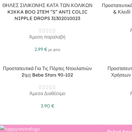
ΘΗΛΕΣ ΣΙΛΙΚΟΝΗΣ ΚΑΤΑ ΤΩΝ ΚΟΛΙΚΩΝ
Προστατευτικά
KIKKA BOO 2TEM ”S” ANTI COLIC
& Κλειδί
NIPPLE DROPS 31302010023
Άμεση παραλαβή
2.99
€
με φπα
Προστατευτικά Για Τις Πόρτες Ντουλαπιών
Προστατευτ
2τμχ Bebe Stars 90-102
Χρήσεων 
Άμεσα Διαθέσιμο
3.90
€
Πολική Απο