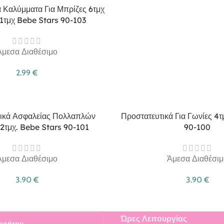
 Καλύμματα Για Μπρίζες 6τμχ
 1τμχ Bebe Stars 90-103
Άμεσα Διαθέσιμο
2.99
€
ικά Ασφαλείας Πολλαπλών
Προστατευτικά Για Γωνίες 4
2τμχ. Bebe Stars 90-101
90-100
Άμεσα Διαθέσιμο
Άμεσα Διαθέσιμ
3.90
€
3.90
€
Ώρες Λειτουργίας
ρρήτου