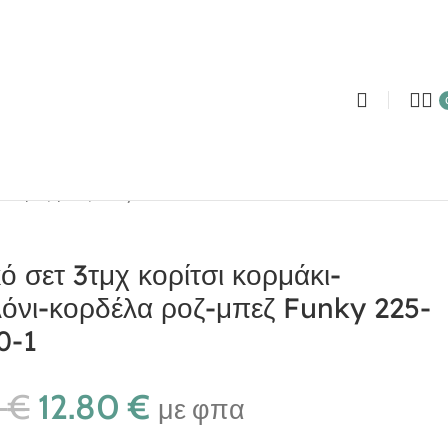
δέλα ροζ-μπεζ Funky 225-060130-1
ό σετ 3τμχ κορίτσι κορμάκι-
όνι-κορδέλα ροζ-μπεζ Funky 225-
0-1
0
€
12.80
€
με φπα