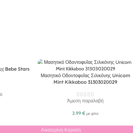
τμχ Bebe Stars
Μασητικό Οδοντοφυΐας Σιλικόνης Unicorn
Mint Kikkaboo 31303020029
ο
Άμεση παραλαβή
3.99
€
με φπα
Αικατερίνη Καραλή