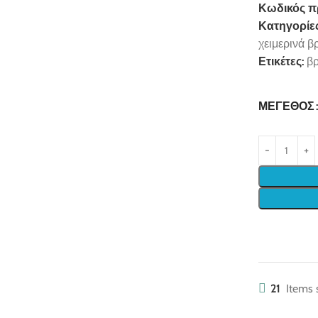
Κωδικός π
Κατηγορίες
χειμερινά β
Ετικέτες:
βρ
ΜΈΓΕΘΟΣ
21
Items 