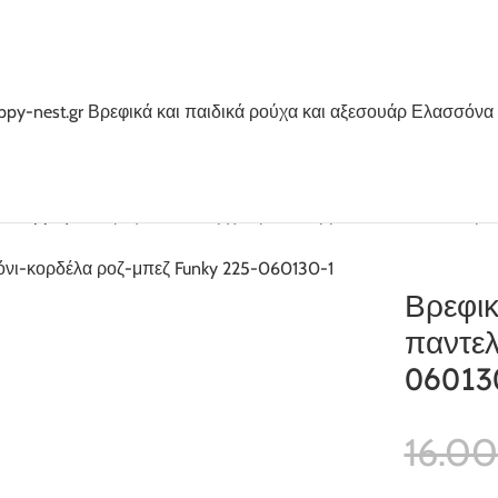
ολάν βρεφικα
Βρεφικό σετ 3τμχ κορίτσι κορμάκι-παντελόνι-κορ
Βρεφικ
παντελ
06013
16.0