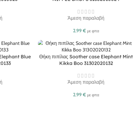
ή
Άμεση παραλαβή
2.99
€
με φπα
Elephant Blue
Θήκη πιπίλας Soother case Elephant Mint
20133
Kikka Boo 31302020132
ή
Άμεση παραλαβή
2.99
€
με φπα