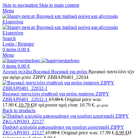
Skip to navigation
Skip to main content
Menu
Search
Login / Register
0
items
0.00
€
Menu
0
items
0.00
€
Αρχική σελίδα
Βρεφικά
Βρεφικά για αγόρι
Βρεφικό παντελόνι τζιν
για αγόρι μπλε ZIPPY ZBBAP0401_22034
Βρεφικό παντελόνι σταθερό για αγόρι πράσινο ZIPPY
ZBBAP0401_22032-1
17.99
€
Original price was:
17.99 €.
10.79
€
Η τρέχουσα τιμή είναι: 10.79 €.
με φπα
Back to products
Παιδική μπλούζα μακρυμάνικη για κορίτσι μουσταρδί ZIPPY
ZKGAP0303_22127
17.99
€
Original price was: 17.99 €.
8.99
€
Η