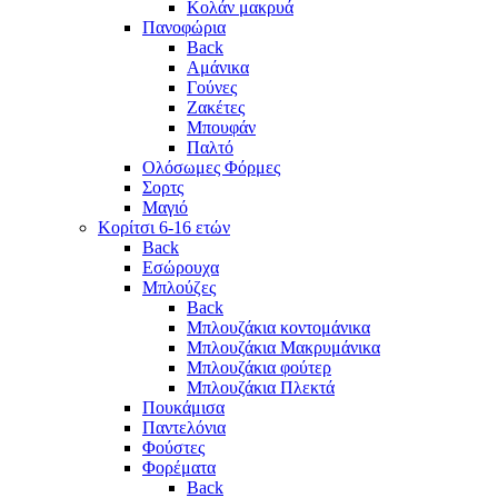
Κολάν μακρυά
Πανοφώρια
Back
Αμάνικα
Γούνες
Ζακέτες
Μπουφάν
Παλτό
Ολόσωμες Φόρμες
Σορτς
Μαγιό
Κορίτσι 6-16 ετών
Back
Εσώρουχα
Μπλούζες
Back
Μπλουζάκια κοντομάνικα
Μπλουζάκια Μακρυμάνικα
Μπλουζάκια φούτερ
Μπλουζάκια Πλεκτά
Πουκάμισα
Παντελόνια
Φούστες
Φορέματα
Back