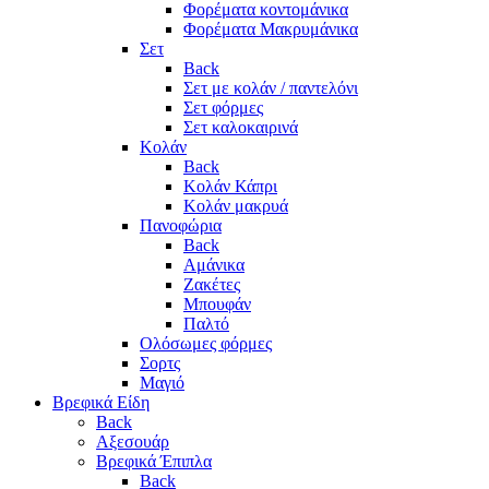
Φορέματα κοντομάνικα
Φορέματα Μακρυμάνικα
Σετ
Back
Σετ με κολάν / παντελόνι
Σετ φόρμες
Σετ καλοκαιρινά
Κολάν
Back
Κολάν Κάπρι
Κολάν μακρυά
Πανοφώρια
Back
Αμάνικα
Ζακέτες
Μπουφάν
Παλτό
Ολόσωμες φόρμες
Σορτς
Μαγιό
Βρεφικά Είδη
Back
Αξεσουάρ
Βρεφικά Έπιπλα
Back