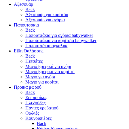
Αξεσουάρ
Back
Αξεσουάρ για κορίτσια
Αξεσουάρ για αγόρια
Παπουτσάκια
Back
Παπουτσάκια για αγόρια babywalker
Παπούτσάκια για κορίτσια babywalker
Παπουτσάκια αγκαλιάς
Είδη Θαλάσσης
Back
Πετσέτες
Μαγιό βρεφικά για αγόρι
Μαγιό βρεφικά για κορίτσι
Μαγιό για αγόρι
Μαγιό για κορίτσι
Προικα μωρού
Back
Σετ προίκας
Πλεξούδες
Πάντες κρεβατιού
Φωλιές
Κουνουπιέρες
Back
Βάσεις Κουνουπιέρας