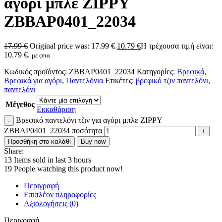
αγόρι μπλε ZIPPY
ZBBAP0401_22034
17.99
€
Original price was: 17.99 €.
10.79
€
Η τρέχουσα τιμή είναι:
10.79 €.
με φπα
Κωδικός προϊόντος:
ZBBAP0401_22034
Κατηγορίες:
Βρεφικά
,
Βρεφικά για αγόρι
,
Παντελόνια
Ετικέτες:
βρεφικό τζιν παντελόνι
,
παντελόνι
Μέγεθος
Εκκαθάριση
Βρεφικό παντελόνι τζιν για αγόρι μπλε ZIPPY
ZBBAP0401_22034 ποσότητα
Προσθήκη στο καλάθι
Buy now
Share:
13
Items sold in last 3 hours
19
People watching this product now!
Περιγραφή
Επιπλέον πληροφορίες
Αξιολογήσεις (0)
Περιγραφή