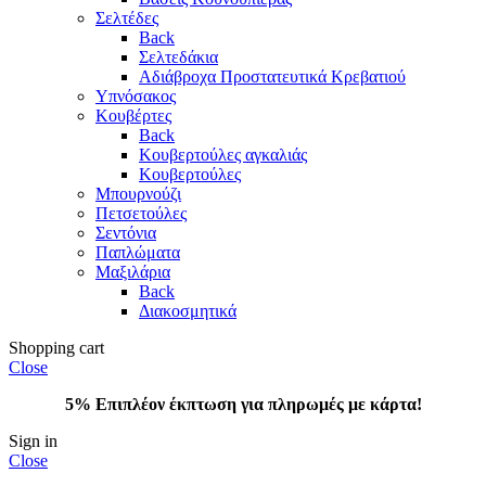
Σελτέδες
Back
Σελτεδάκια
Αδιάβροχα Προστατευτικά Κρεβατιού
Υπνόσακος
Κουβέρτες
Back
Κουβερτούλες αγκαλιάς
Κουβερτούλες
Μπουρνούζι
Πετσετούλες
Σεντόνια
Παπλώματα
Μαξιλάρια
Back
Διακοσμητικά
Shopping cart
Close
5% Επιπλέον έκπτωση για πληρωμές με κάρτα!
Sign in
Close