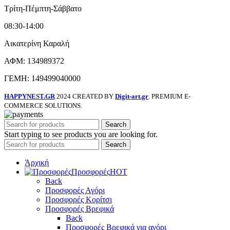
Τρίτη-Πέμπτη-Σάββατο
08:30-14:00
Αικατερίνη Καραλή
ΑΦΜ: 134989372
ΓΕΜΗ: 149499040000
HAPPYNEST.GR
2024 CREATED BY
Digit-art.gr
. PREMIUM E-
COMMERCE SOLUTIONS.
Search
Start typing to see products you are looking for.
Search
Άρχική
Προσφορές
HOT
Back
Προσφορές Αγόρι
Προσφορές Κορίτσι
Προσφορές Βρεφικά
Back
Προσφορές Βρεφικά για αγόρι