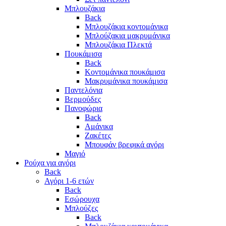
Μπλουζάκια
Back
Μπλουζάκια κοντομάνικα
Μπλούζακια μακρυμάνικα
Μπλουζάκια Πλεκτά
Πουκάμισα
Back
Κοντομάνικα πουκάμισα
Μακρυμάνικα πουκάμισα
Παντελόνια
Βερμούδες
Πανοφώρια
Back
Αμάνικα
Ζακέτες
Μπουφάν βρεφικά αγόρι
Μαγιό
Ρούχα για αγόρι
Back
Αγόρι 1-6 ετών
Back
Εσώρουχα
Μπλούζες
Back