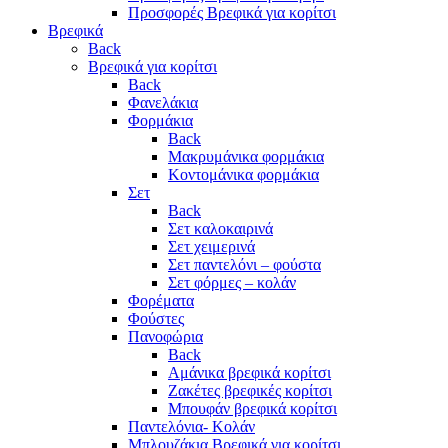
Προσφορές Βρεφικά για κορίτσι
Βρεφικά
Back
Βρεφικά για κορίτσι
Back
Φανελάκια
Φορμάκια
Back
Μακρυμάνικα φορμάκια
Κοντομάνικα φορμάκια
Σετ
Back
Σετ καλοκαιρινά
Σετ χειμερινά
Σετ παντελόνι – φούστα
Σετ φόρμες – κολάν
Φορέματα
Φούστες
Πανοφώρια
Back
Αμάνικα βρεφικά κορίτσι
Ζακέτες βρεφικές κορίτσι
Μπουφάν βρεφικά κορίτσι
Παντελόνια- Κολάν
Μπλουζάκια Βρεφικά για κορίτσι