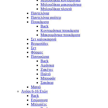
Μπλουζάκια κοντομάνικα
Μπλουζάκια μακρυμάνικα
Μπλουζάκια πλεκτά
Παντελόνια
Παντελόνια φούτερ
Πουκάμισα
Back
Κοντομάνικα πουκάμισα
Μακρυμάνικα πουκάμισα
Σετ καλοκαιρινά
Βερμούδες
Σετ
Φόρμες
Πανοφώρια
Back
Αμάνικα
Ζακέτες
Παλτό
Μπουφάν
Σακάκια
Μαγιό
Aγόρι 6-16 Ετών
Back
Eσώρουχα
Μπλούζες