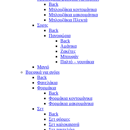
Back
Μπλουζάκια κοντομάνικα
Μπλουζάκια μακρυμάνικα
Μπλουζάκια Πλεκτά
Σορτς
Back
Πανοφώρια
Back
Αμάνικα
Ζακέτες
Μπουφάν
Παλτό – γουνάκια
Μαγιό
Βρεφικά για αγόρι
Back
Φανελάκια
Φορμάκια
Back
Φορμάκια κοντομάνικα
Φορμάκια μακρυμάνικα
Σετ
Back
Σετ φόρμες
Σετ καλοκαιρινά
Σετ παντελόνι