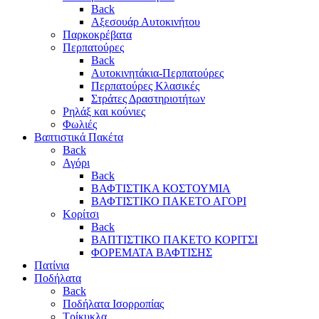
Back
Αξεσουάρ Αυτοκινήτου
Παρκοκρέβατα
Περπατούρες
Back
Αυτοκινητάκια-Περπατούρες
Περπατούρες Κλασικές
Στράτες Δραστηριοτήτων
Ρηλάξ και κούνιες
Φωλιές
Βαπτιστικά Πακέτα
Back
Αγόρι
Back
ΒΑΦΤΙΣΤΙΚΑ ΚΟΣΤΟΥΜΙΑ
ΒΑΦΤΙΣΤΙΚΟ ΠΑΚΕΤΟ ΑΓΟΡΙ
Κορίτσι
Back
ΒΑΠΤΙΣΤΙΚΟ ΠΑΚΕΤΟ ΚΟΡΙΤΣΙ
ΦΟΡΕΜΑΤΑ ΒΑΦΤΙΣΗΣ
Πατίνια
Ποδήλατα
Back
Ποδήλατα Ισορροπίας
Τρίκυκλα