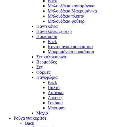
Back
Μπλουζάκια κοντομάνικα
Μπλουζάκια Μακρυμάνικα
Μπλουζάκια πλεκτά
Μπλουζάκια φούτερ
Παντελόνια
Παντελόνια φούτερ
Πουκάμισα
Back
Κοντομάνικα πουκάμισα
Μακρυμάνικα πουκάμισα
Σετ καλοκαιρινά
Βερμούδες
Σετ
Φόρμες
Πανοφώρια
Back
Παλτό
Αμάνικα
Ζακέτες
Σακάκια
Μπουφάν
Μαγιό
Ρούχα για κορίτσι
Back