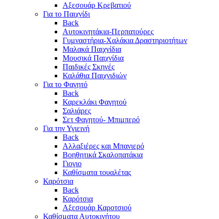
Αξεσουάρ Κρεβατιού
Για το Παιχνίδι
Back
Αυτοκινητάκια-Περπατούρες
Γυμναστήρια-Χαλάκια Δραστηριοτήτων
Μαλακά Παιχνίδια
Μουσικά Παιχνίδια
Παιδικές Σκηνές
Καλάθια Παιχνιδιών
Για το Φαγητό
Back
Καρεκλάκι Φαγητού
Σαλιάρες
Σετ Φαγητού- Μπιμπερό
Για την Υγιεινή
Back
Αλλαξιέρες και Μπανιερό
Βοηθητικά Σκαλοπατάκια
Γιογιο
Καθίσματα τουαλέτας
Καρότσια
Back
Καρότσια
Αξεσουάρ Καροτσιού
Καθίσματα Αυτοκινήτου