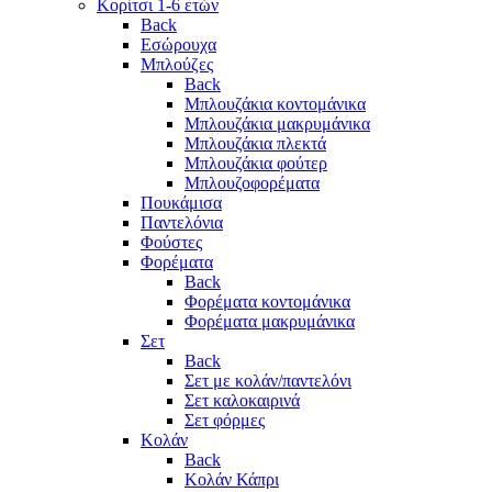
Κορίτσι 1-6 ετών
Back
Εσώρουχα
Μπλούζες
Back
Μπλουζάκια κοντομάνικα
Μπλουζάκια μακρυμάνικα
Μπλουζάκια πλεκτά
Μπλουζάκια φούτερ
Μπλουζοφορέματα
Πουκάμισα
Παντελόνια
Φούστες
Φορέματα
Back
Φορέματα κοντομάνικα
Φορέματα μακρυμάνικα
Σετ
Back
Σετ με κολάν/παντελόνι
Σετ καλοκαιρινά
Σετ φόρμες
Κολάν
Back
Κολάν Κάπρι