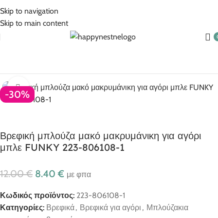
5% Επιπλέον έκπτωση για πληρωμές με κάρτα!
Skip to navigation
Skip to main content
υζάκια Βρεφικά για αγόρι
Μπλούζακια μακρυμάνικα βρεφικά
Click to enlarge
-30%
Βρεφική μπλούζα μακό μακρυμάνικη για αγόρι
μπλε FUNKY 223-806108-1
12.00
€
8.40
€
με φπα
Κωδικός προϊόντος:
223-806108-1
Κατηγορίες:
Βρεφικά
,
Βρεφικά για αγόρι
,
Μπλούζακια