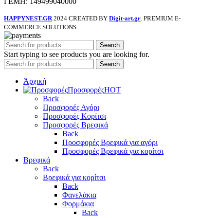
ΓΕΜΗ: 149499040000
HAPPYNEST.GR
2024 CREATED BY
Digit-art.gr
. PREMIUM E-
COMMERCE SOLUTIONS.
Search
Start typing to see products you are looking for.
Search
Άρχική
Προσφορές
HOT
Back
Προσφορές Αγόρι
Προσφορές Κορίτσι
Προσφορές Βρεφικά
Back
Προσφορές Βρεφικά για αγόρι
Προσφορές Βρεφικά για κορίτσι
Βρεφικά
Back
Βρεφικά για κορίτσι
Back
Φανελάκια
Φορμάκια
Back