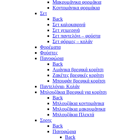
Μακρυμάνικα φορμάκια
Κοντομάνικα φορμάκια
Σετ
Back
Σετ καλοκαιρινά
Σετ χειμερινά
Σετ παντελόνι – φούστα
Σετ φόρμες – κολάν
Φορέματα
Φούστες
Πανοφώρια
Back
Αμάνικα βρεφικά κορίτσι
Ζακέτες βρεφικές κορίτσι
Μπουφάν βρεφικά κορίτσι
Παντελόνια- Κολάν
Μπλουζάκια Βρεφικά για κορίτσι
Back
Μπλουζάκια κοντομάνικα
Μπλουζάκια μακρυμάνικα
Μπλουζάκια Πλεκτά
Σορτς
Back
Πανοφώρια
Back