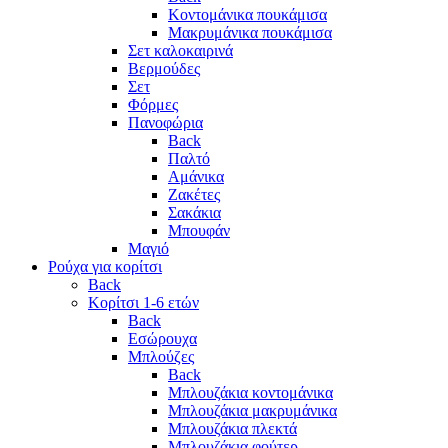
Κοντομάνικα πουκάμισα
Μακρυμάνικα πουκάμισα
Σετ καλοκαιρινά
Βερμούδες
Σετ
Φόρμες
Πανοφώρια
Back
Παλτό
Αμάνικα
Ζακέτες
Σακάκια
Μπουφάν
Μαγιό
Ρούχα για κορίτσι
Back
Κορίτσι 1-6 ετών
Back
Εσώρουχα
Μπλούζες
Back
Μπλουζάκια κοντομάνικα
Μπλουζάκια μακρυμάνικα
Μπλουζάκια πλεκτά
Μπλουζάκια φούτερ