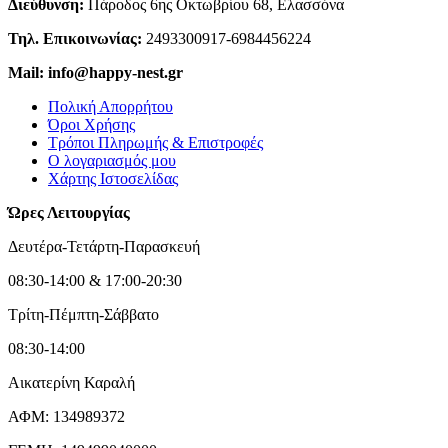
Διεύθυνση:
Πάροδος 6ης Οκτωβρίου 68, Ελασσόνα
Τηλ. Επικοινωνίας:
2493300917-6984456224
Mail: info@happy-nest.gr
Πολική Απορρήτου
Όροι Χρήσης
Τρόποι Πληρωμής & Επιστροφές
Ο λογαριασμός μου
Χάρτης Ιστοσελίδας
Ώρες Λειτουργίας
Δευτέρα-Τετάρτη-Παρασκευή
08:30-14:00 & 17:00-20:30
Τρίτη-Πέμπτη-Σάββατο
08:30-14:00
Αικατερίνη Καραλή
ΑΦΜ: 134989372