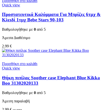
Προσθήκη στο καλάθι
Quick view
Προστατευτικά Καλύμματα Για Μπρίζες 6τμχ &
Κλειδί 1τμχ Bebe Stars 90-103
Βαθμολογήθηκε με
0
από 5
Άμεσα Διαθέσιμο
2.99
€
Προσθήκη στο καλάθι
Quick view
Θήκη πιπίλας Soother case Elephant Blue Kikka
Boo 31302020133
Βαθμολογήθηκε με
0
από 5
Άμεση παραλαβή
2.99
€
με φπα