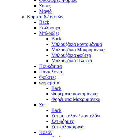
Ολόσωμες Φόρμες
Σορτς
Μαγιό
Κορίτσι 6-16 ετών
Back
Εσώρουχα
Μπλούζες
Back
Μπλουζάκια κοντομάνικα
Μπλουζάκια Μακρυμάνικα
Μπλουζάκια φούτερ
Μπλουζάκια Πλεκτά
Πουκάμισα
Παντελόνια
Φούστες
Φορέματα
Back
Φορέματα κοντομάνικα
Φορέματα Μακρυμάνικα
Σετ
Back
Σετ με κολάν / παντελόνι
Σετ φόρμες
Σετ καλοκαιρινά
Κολάν