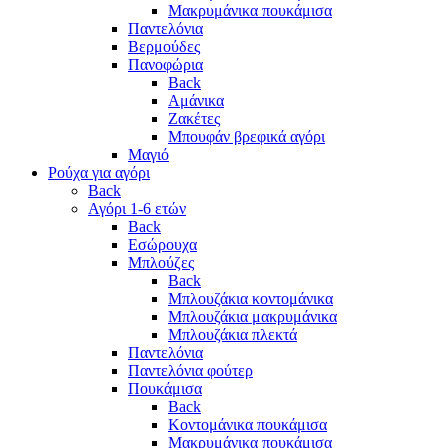
Μακρυμάνικα πουκάμισα
Παντελόνια
Βερμούδες
Πανοφώρια
Back
Αμάνικα
Ζακέτες
Μπουφάν βρεφικά αγόρι
Μαγιό
Ρούχα για αγόρι
Back
Αγόρι 1-6 ετών
Back
Εσώρουχα
Μπλούζες
Back
Μπλουζάκια κοντομάνικα
Μπλουζάκια μακρυμάνικα
Μπλουζάκια πλεκτά
Παντελόνια
Παντελόνια φούτερ
Πουκάμισα
Back
Κοντομάνικα πουκάμισα
Μακρυμάνικα πουκάμισα