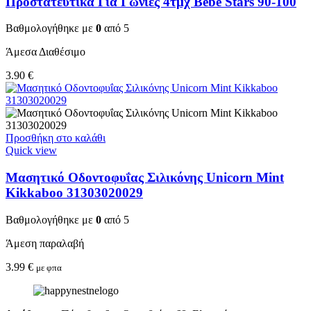
Προστατευτικά Για Γωνίες 4τμχ Bebe Stars 90-100
Βαθμολογήθηκε με
0
από 5
Άμεσα Διαθέσιμο
3.90
€
Προσθήκη στο καλάθι
Quick view
Μασητικό Οδοντοφυΐας Σιλικόνης Unicorn Mint
Kikkaboo 31303020029
Βαθμολογήθηκε με
0
από 5
Άμεση παραλαβή
3.99
€
με φπα