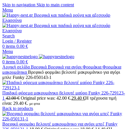
Skip to navigation
Skip to main content
Menu
Search
Login / Register
0
items
0.00
€
Menu
0
items
0.00
€
Αρχική σελίδα
Βρεφικά
Βρεφικά για αγόρι
Φορμάκια
Φορμάκια
μακρυμάνικα
Βρεφικό φορμάκι βελουτέ μακρυμάνικο για αγόρι
μπλε Funky 226-050143-1
Παιδικό φόρεμα μακρυμάνικο βελουτέ μαύρο Funky 226-729123-
1
42.00
€
Original price was: 42.00 €.
29.40
€
Η τρέχουσα τιμή
είναι: 29.40 €.
με φπα
Back to products
Βρεφικό φορμάκι βελουτέ μακρυμάνικο για αγόρι μπεζ Funky