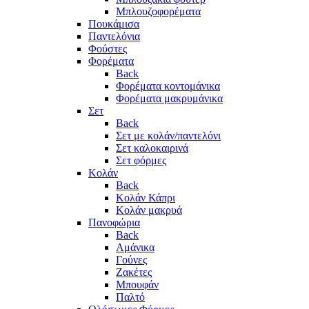
Μπλουζοφορέματα
Πουκάμισα
Παντελόνια
Φούστες
Φορέματα
Back
Φορέματα κοντομάνικα
Φορέματα μακρυμάνικα
Σετ
Back
Σετ με κολάν/παντελόνι
Σετ καλοκαιρινά
Σετ φόρμες
Κολάν
Back
Κολάν Κάπρι
Κολάν μακρυά
Πανοφώρια
Back
Αμάνικα
Γούνες
Ζακέτες
Μπουφάν
Παλτό