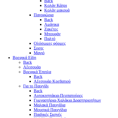
Back
Κολάν Κάπρι
Κολάν μακρυά
Πανοφώρια
Back
Αμάνικα
Ζακέτες
Μπουφάν
Παλτό
Ολόσωμες φόρμες
Σορτς
Μαγιό
Βρεφικά Είδη
Back
Αξεσουάρ
Βρεφικά Έπιπλα
Back
Αξεσουάρ Κρεβατιού
Για το Παιχνίδι
Back
Αυτοκινητάκια-Περπατούρες
Γυμναστήρια-Χαλάκια Δραστηριοτήτων
Μαλακά Παιχνίδια
Μουσικά Παιχνίδια
Παιδικές Σκηνές