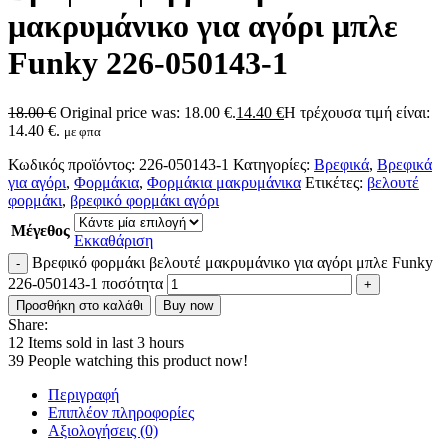
μακρυμάνικο για αγόρι μπλε
Funky 226-050143-1
18.00
€
Original price was: 18.00 €.
14.40
€
Η τρέχουσα τιμή είναι:
14.40 €.
με φπα
Κωδικός προϊόντος:
226-050143-1
Κατηγορίες:
Βρεφικά
,
Βρεφικά
για αγόρι
,
Φορμάκια
,
Φορμάκια μακρυμάνικα
Ετικέτες:
βελουτέ
φορμάκι
,
βρεφικό φορμάκι αγόρι
Μέγεθος
Εκκαθάριση
Βρεφικό φορμάκι βελουτέ μακρυμάνικο για αγόρι μπλε Funky
226-050143-1 ποσότητα
Προσθήκη στο καλάθι
Buy now
Share:
12
Items sold in last 3 hours
39
People watching this product now!
Περιγραφή
Επιπλέον πληροφορίες
Αξιολογήσεις (0)