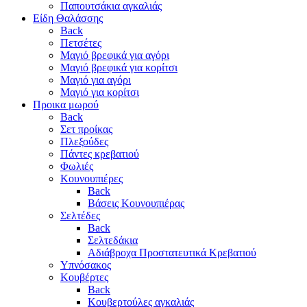
Παπουτσάκια αγκαλιάς
Είδη Θαλάσσης
Back
Πετσέτες
Μαγιό βρεφικά για αγόρι
Μαγιό βρεφικά για κορίτσι
Μαγιό για αγόρι
Μαγιό για κορίτσι
Προικα μωρού
Back
Σετ προίκας
Πλεξούδες
Πάντες κρεβατιού
Φωλιές
Κουνουπιέρες
Back
Βάσεις Κουνουπιέρας
Σελτέδες
Back
Σελτεδάκια
Αδιάβροχα Προστατευτικά Κρεβατιού
Υπνόσακος
Κουβέρτες
Back
Κουβερτούλες αγκαλιάς