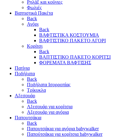
Ρηλάξ και κούνιες
Φωλιές
Βαπτιστικά Πακέτα
Back
Αγόρι
Back
ΒΑΦΤΙΣΤΙΚΑ ΚΟΣΤΟΥΜΙΑ
ΒΑΦΤΙΣΤΙΚΟ ΠΑΚΕΤΟ ΑΓΟΡΙ
Κορίτσι
Back
ΒΑΠΤΙΣΤΙΚΟ ΠΑΚΕΤΟ ΚΟΡΙΤΣΙ
ΦΟΡΕΜΑΤΑ ΒΑΦΤΙΣΗΣ
Πατίνια
Ποδήλατα
Back
Ποδήλατα Ισορροπίας
Τρίκυκλα
Αξεσουάρ
Back
Αξεσουάρ για κορίτσια
Αξεσουάρ για αγόρια
Παπουτσάκια
Back
Παπουτσάκια για αγόρια babywalker
Παπούτσάκια για κορίτσια babywalker