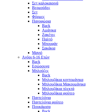
Σετ καλοκαιρινά
Βερμούδες
Σετ
Φόρμες
Πανοφώρια
Back
Αμάνικα
Ζακέτες
Παλτό
Μπουφάν
Σακάκια
Μαγιό
Aγόρι 6-16 Ετών
Back
Eσώρουχα
Μπλούζες
Back
Μπλουζάκια κοντομάνικα
Μπλουζάκια Μακρυμάνικα
Μπλουζάκια πλεκτά
Μπλουζάκια φούτερ
Παντελόνια
Παντελόνια φούτερ
Πουκάμισα
Back