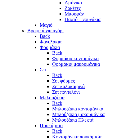
Αμάνικα
Ζακέτες
Μπουφάν
Παλτό – γουνάκια
Μαγιό
Βρεφικά για αγόρι
Back
Φανελάκια
Φορμάκια
Back
Φορμάκια κοντομάνικα
Φορμάκια μακρυμάνικα
Σετ
Back
Σετ φόρμες
Σετ καλοκαιρινά
Σετ παντελόνι
Μπλουζάκια
Back
Μπλουζάκια κοντομάνικα
Μπλούζακια μακρυμάνικα
Μπλουζάκια Πλεκτά
Πουκάμισα
Back
Κοντομάνικα πουκάμισα