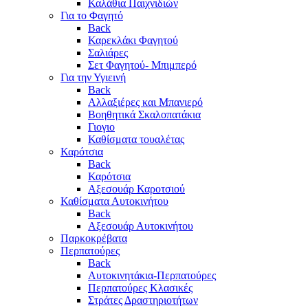
Καλάθια Παιχνιδιών
Για το Φαγητό
Back
Καρεκλάκι Φαγητού
Σαλιάρες
Σετ Φαγητού- Μπιμπερό
Για την Υγιεινή
Back
Αλλαξιέρες και Μπανιερό
Βοηθητικά Σκαλοπατάκια
Γιογιο
Καθίσματα τουαλέτας
Καρότσια
Back
Καρότσια
Αξεσουάρ Καροτσιού
Καθίσματα Αυτοκινήτου
Back
Αξεσουάρ Αυτοκινήτου
Παρκοκρέβατα
Περπατούρες
Back
Αυτοκινητάκια-Περπατούρες
Περπατούρες Κλασικές
Στράτες Δραστηριοτήτων