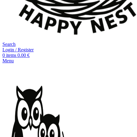
Search
Login / Register
0
items
0.00
€
Menu