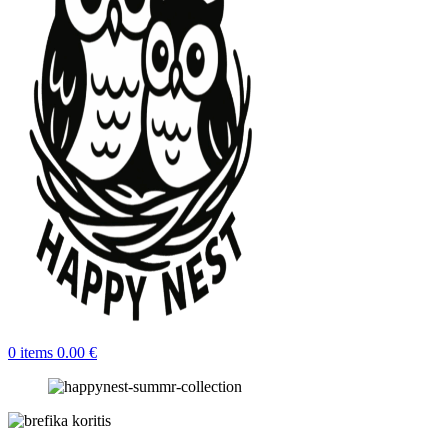
0
items
0.00
€