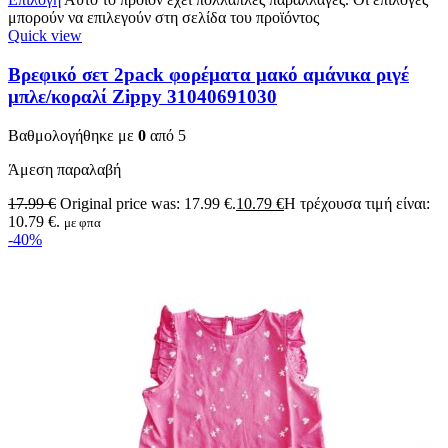
μπορούν να επιλεγούν στη σελίδα του προϊόντος
Quick view
Βρεφικό σετ 2pack φορέματα μακό αμάνικα ριγέ
μπλε/κοραλί Zippy 31040691030
Βαθμολογήθηκε με
0
από 5
Άμεση παραλαβή
17.99
€
Original price was: 17.99 €.
10.79
€
Η τρέχουσα τιμή είναι:
10.79 €.
με φπα
-40%