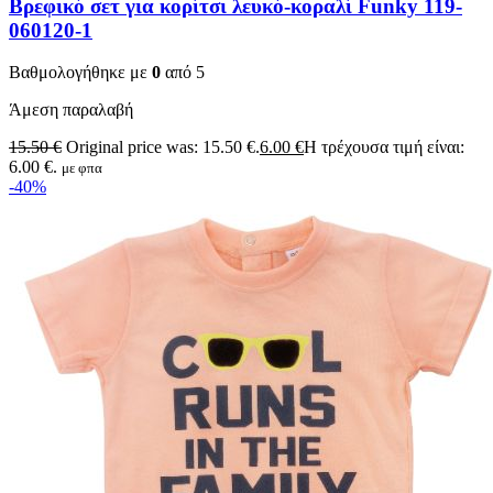
Βρεφικό σετ για κορίτσι λευκό-κοραλί Funky 119-
060120-1
Βαθμολογήθηκε με
0
από 5
Άμεση παραλαβή
15.50
€
Original price was: 15.50 €.
6.00
€
Η τρέχουσα τιμή είναι:
6.00 €.
με φπα
-40%