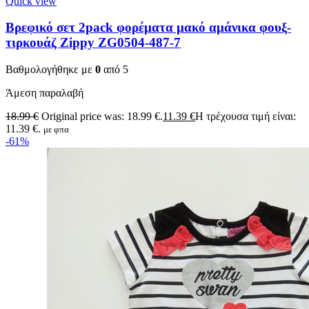
Quick view
Βρεφικό σετ 2pack φορέματα μακό αμάνικα φουξ-
τιρκουάζ Zippy ZG0504-487-7
Βαθμολογήθηκε με
0
από 5
Άμεση παραλαβή
18.99
€
Original price was: 18.99 €.
11.39
€
Η τρέχουσα τιμή είναι:
11.39 €.
με φπα
-61%