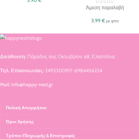
3.90
€
Άμεση παραλαβή
3.99
€
με φπα
Διεύθυνση:
Πάροδος 6ης Οκτωβρίου 68, Ελασσόνα
Τηλ. Επικοινωνίας:
2493300917-6984456224
Mail: info@happy-nest.gr
Πολική Απορρήτου
Όροι Χρήσης
Τρόποι Πληρωμής & Επιστροφές