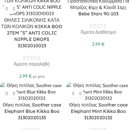
Προστατευτικά Καλύμματα Για
Μπρίζες 6τμχ & Κλειδί 1τμχ
Bebe Stars 90-103
ΘΗΛΕΣ ΣΙΛΙΚΟΝΗΣ ΚΑΤΑ
ΤΩΝ ΚΟΛΙΚΩΝ KIKKA BOO
Άμεσα Διαθέσιμο
2TEM ”S” ANTI COLIC
NIPPLE DROPS
2.99
€
31302010023
Άμεση παραλαβή
2.99
€
με φπα
Θήκη πιπίλας Soother case
Θήκη πιπίλας Soother case
Elephant Blue Kikka Boo
Elephant Mint Kikka Boo
31302020133
31302020132