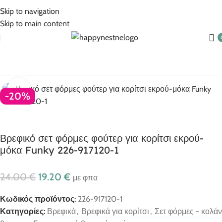
5% Επιπλέον έκπτωση για πληρωμές με κάρτα!
Skip to navigation
Skip to main content
Βρεφικά
Βρεφικά για κορίτσι
Σετ
Σετ φόρμες - κολάν βρεφικα
Click to enlarge
-20%
Βρεφικό σετ φόρμες φούτερ για κορίτσι εκρού-
μόκα Funky 226-917120-1
24.00
€
19.20
€
με φπα
Κωδικός προϊόντος:
226-917120-1
Κατηγορίες:
Βρεφικά
,
Βρεφικά για κορίτσι
,
Σετ φόρμες - κολάν