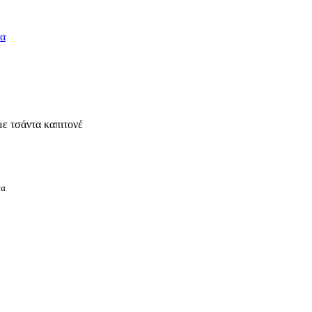
με τσάντα καπιτονέ
πα