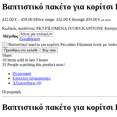
Βαπτιστικό πακέτο για κορίτσι 
432.00
€
–
459.00
€
Price range: 432.00 € through 459.00 €
με φπα
Κωδικός προϊόντος:
PKT.FILOMENA.IVORY.KAPITONE
Κατηγο
Μέγεθος
Εκκαθάριση
Βαπτιστικό πακέτο για κορίτσι Piccolino Filomena ivory με τσά
Προσθήκη στο καλάθι
Buy now
Share:
10
Items sold in last 3 hours
35
People watching this product now!
Περιγραφή
Επιπλέον πληροφορίες
Αξιολογήσεις (0)
Περιγραφή
Βαπτιστικό πακέτο για κορίτσι 