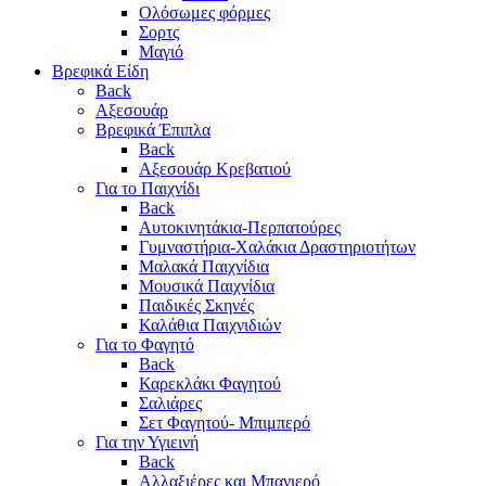
Ολόσωμες φόρμες
Σορτς
Μαγιό
Βρεφικά Είδη
Back
Αξεσουάρ
Βρεφικά Έπιπλα
Back
Αξεσουάρ Κρεβατιού
Για το Παιχνίδι
Back
Αυτοκινητάκια-Περπατούρες
Γυμναστήρια-Χαλάκια Δραστηριοτήτων
Μαλακά Παιχνίδια
Μουσικά Παιχνίδια
Παιδικές Σκηνές
Καλάθια Παιχνιδιών
Για το Φαγητό
Back
Καρεκλάκι Φαγητού
Σαλιάρες
Σετ Φαγητού- Μπιμπερό
Για την Υγιεινή
Back
Αλλαξιέρες και Μπανιερό