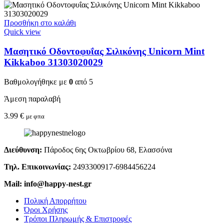
Προσθήκη στο καλάθι
Quick view
Μασητικό Οδοντοφυΐας Σιλικόνης Unicorn Mint
Kikkaboo 31303020029
Βαθμολογήθηκε με
0
από 5
Άμεση παραλαβή
3.99
€
με φπα
Διεύθυνση:
Πάροδος 6ης Οκτωβρίου 68, Ελασσόνα
Τηλ. Επικοινωνίας:
2493300917-6984456224
Mail: info@happy-nest.gr
Πολική Απορρήτου
Όροι Χρήσης
Τρόποι Πληρωμής & Επιστροφές