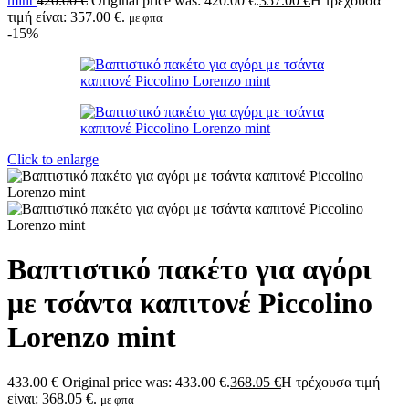
mint
420.00
€
Original price was: 420.00 €.
357.00
€
Η τρέχουσα
τιμή είναι: 357.00 €.
με φπα
-15%
Click to enlarge
Βαπτιστικό πακέτο για αγόρι
με τσάντα καπιτονέ Piccolino
Lorenzo mint
433.00
€
Original price was: 433.00 €.
368.05
€
Η τρέχουσα τιμή
είναι: 368.05 €.
με φπα