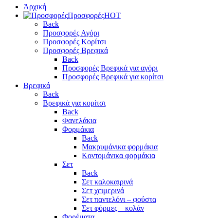
Άρχική
Προσφορές
HOT
Back
Προσφορές Αγόρι
Προσφορές Κορίτσι
Προσφορές Βρεφικά
Back
Προσφορές Βρεφικά για αγόρι
Προσφορές Βρεφικά για κορίτσι
Βρεφικά
Back
Βρεφικά για κορίτσι
Back
Φανελάκια
Φορμάκια
Back
Μακρυμάνικα φορμάκια
Κοντομάνικα φορμάκια
Σετ
Back
Σετ καλοκαιρινά
Σετ χειμερινά
Σετ παντελόνι – φούστα
Σετ φόρμες – κολάν
Φορέματα