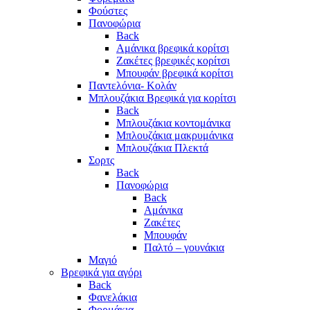
Φούστες
Πανοφώρια
Back
Αμάνικα βρεφικά κορίτσι
Ζακέτες βρεφικές κορίτσι
Μπουφάν βρεφικά κορίτσι
Παντελόνια- Κολάν
Μπλουζάκια Βρεφικά για κορίτσι
Back
Μπλουζάκια κοντομάνικα
Μπλουζάκια μακρυμάνικα
Μπλουζάκια Πλεκτά
Σορτς
Back
Πανοφώρια
Back
Αμάνικα
Ζακέτες
Μπουφάν
Παλτό – γουνάκια
Μαγιό
Βρεφικά για αγόρι
Back
Φανελάκια
Φορμάκια