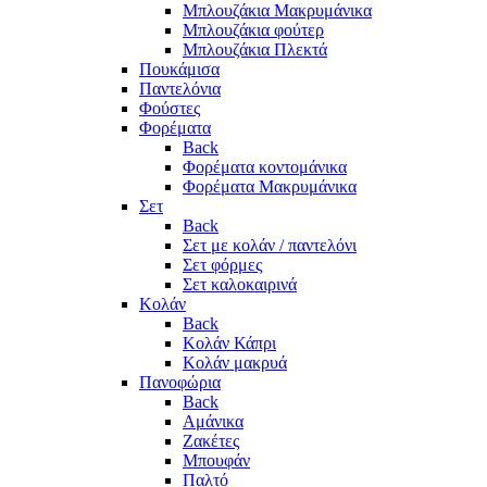
Μπλουζάκια Μακρυμάνικα
Μπλουζάκια φούτερ
Μπλουζάκια Πλεκτά
Πουκάμισα
Παντελόνια
Φούστες
Φορέματα
Back
Φορέματα κοντομάνικα
Φορέματα Μακρυμάνικα
Σετ
Back
Σετ με κολάν / παντελόνι
Σετ φόρμες
Σετ καλοκαιρινά
Κολάν
Back
Κολάν Κάπρι
Κολάν μακρυά
Πανοφώρια
Back
Αμάνικα
Ζακέτες
Μπουφάν
Παλτό