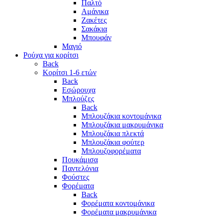
Παλτό
Αμάνικα
Ζακέτες
Σακάκια
Μπουφάν
Μαγιό
Ρούχα για κορίτσι
Back
Κορίτσι 1-6 ετών
Back
Εσώρουχα
Μπλούζες
Back
Μπλουζάκια κοντομάνικα
Μπλουζάκια μακρυμάνικα
Μπλουζάκια πλεκτά
Μπλουζάκια φούτερ
Μπλουζοφορέματα
Πουκάμισα
Παντελόνια
Φούστες
Φορέματα
Back
Φορέματα κοντομάνικα
Φορέματα μακρυμάνικα