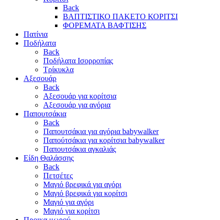
Back
ΒΑΠΤΙΣΤΙΚΟ ΠΑΚΕΤΟ ΚΟΡΙΤΣΙ
ΦΟΡΕΜΑΤΑ ΒΑΦΤΙΣΗΣ
Πατίνια
Ποδήλατα
Back
Ποδήλατα Ισορροπίας
Τρίκυκλα
Αξεσουάρ
Back
Αξεσουάρ για κορίτσια
Αξεσουάρ για αγόρια
Παπουτσάκια
Back
Παπουτσάκια για αγόρια babywalker
Παπούτσάκια για κορίτσια babywalker
Παπουτσάκια αγκαλιάς
Είδη Θαλάσσης
Back
Πετσέτες
Μαγιό βρεφικά για αγόρι
Μαγιό βρεφικά για κορίτσι
Μαγιό για αγόρι
Μαγιό για κορίτσι
Προικα μωρού