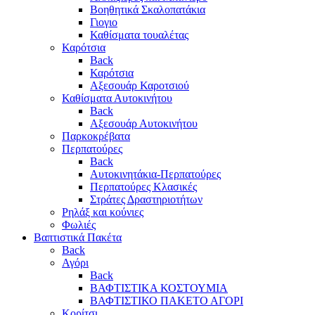
Βοηθητικά Σκαλοπατάκια
Γιογιο
Καθίσματα τουαλέτας
Καρότσια
Back
Καρότσια
Αξεσουάρ Καροτσιού
Καθίσματα Αυτοκινήτου
Back
Αξεσουάρ Αυτοκινήτου
Παρκοκρέβατα
Περπατούρες
Back
Αυτοκινητάκια-Περπατούρες
Περπατούρες Κλασικές
Στράτες Δραστηριοτήτων
Ρηλάξ και κούνιες
Φωλιές
Βαπτιστικά Πακέτα
Back
Αγόρι
Back
ΒΑΦΤΙΣΤΙΚΑ ΚΟΣΤΟΥΜΙΑ
ΒΑΦΤΙΣΤΙΚΟ ΠΑΚΕΤΟ ΑΓΟΡΙ
Κορίτσι