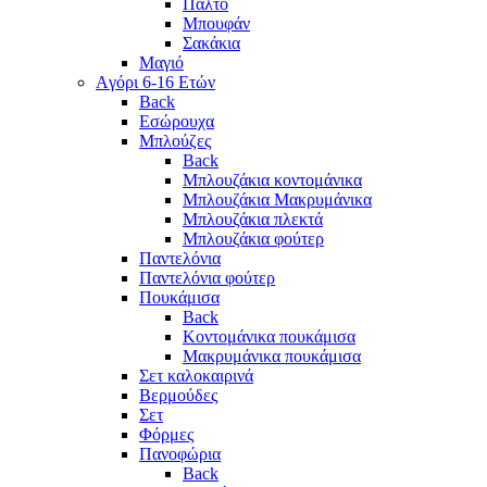
Παλτό
Μπουφάν
Σακάκια
Μαγιό
Aγόρι 6-16 Ετών
Back
Eσώρουχα
Μπλούζες
Back
Μπλουζάκια κοντομάνικα
Μπλουζάκια Μακρυμάνικα
Μπλουζάκια πλεκτά
Μπλουζάκια φούτερ
Παντελόνια
Παντελόνια φούτερ
Πουκάμισα
Back
Κοντομάνικα πουκάμισα
Μακρυμάνικα πουκάμισα
Σετ καλοκαιρινά
Βερμούδες
Σετ
Φόρμες
Πανοφώρια
Back