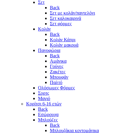
Σετ
Back
Σετ με κολάν/παντελόνι
Σετ καλοκαιρινά
Σετ φόρμες
Κολάν
Back
Κολάν Κάπρι
Κολάν μακρυά
Πανοφώρια
Back
Αμάνικα
Γούνες
Ζακέτες
Μπουφάν
Παλτό
Ολόσωμες Φόρμες
Σορτς
Μαγιό
Κορίτσι 6-16 ετών
Back
Εσώρουχα
Μπλούζες
Back
Μπλουζάκια κοντομάνικα