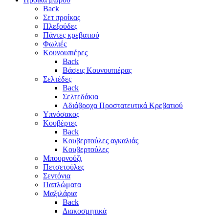
Back
Σετ προίκας
Πλεξούδες
Πάντες κρεβατιού
Φωλιές
Κουνουπιέρες
Back
Βάσεις Κουνουπιέρας
Σελτέδες
Back
Σελτεδάκια
Αδιάβροχα Προστατευτικά Κρεβατιού
Υπνόσακος
Κουβέρτες
Back
Κουβερτούλες αγκαλιάς
Κουβερτούλες
Μπουρνούζι
Πετσετούλες
Σεντόνια
Παπλώματα
Μαξιλάρια
Back
Διακοσμητικά