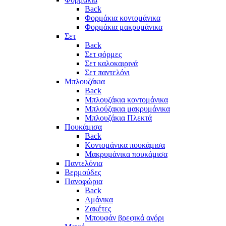
Back
Φορμάκια κοντομάνικα
Φορμάκια μακρυμάνικα
Σετ
Back
Σετ φόρμες
Σετ καλοκαιρινά
Σετ παντελόνι
Μπλουζάκια
Back
Μπλουζάκια κοντομάνικα
Μπλούζακια μακρυμάνικα
Μπλουζάκια Πλεκτά
Πουκάμισα
Back
Κοντομάνικα πουκάμισα
Μακρυμάνικα πουκάμισα
Παντελόνια
Βερμούδες
Πανοφώρια
Back
Αμάνικα
Ζακέτες
Μπουφάν βρεφικά αγόρι