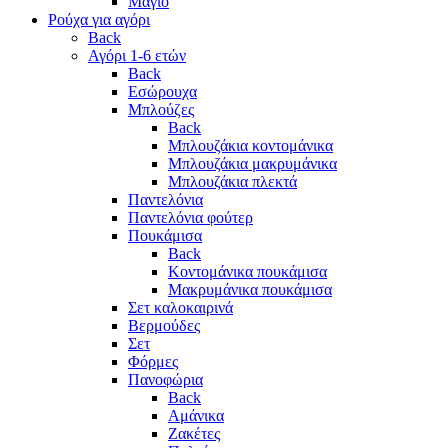
Μαγιό
Ρούχα για αγόρι
Back
Αγόρι 1-6 ετών
Back
Εσώρουχα
Μπλούζες
Back
Μπλουζάκια κοντομάνικα
Μπλουζάκια μακρυμάνικα
Μπλουζάκια πλεκτά
Παντελόνια
Παντελόνια φούτερ
Πουκάμισα
Back
Κοντομάνικα πουκάμισα
Μακρυμάνικα πουκάμισα
Σετ καλοκαιρινά
Βερμούδες
Σετ
Φόρμες
Πανοφώρια
Back
Αμάνικα
Ζακέτες