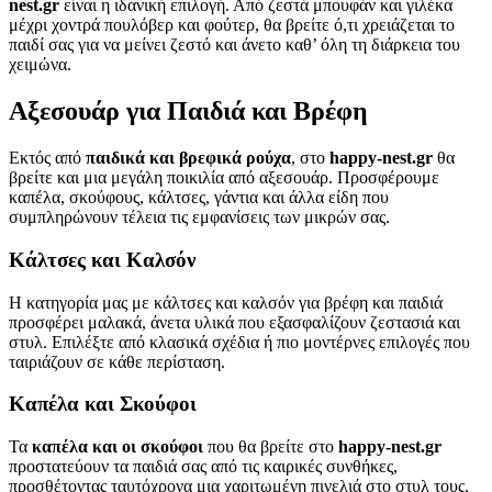
nest.gr
είναι η ιδανική επιλογή. Από ζεστά μπουφάν και γιλέκα
μέχρι χοντρά πουλόβερ και φούτερ, θα βρείτε ό,τι χρειάζεται το
παιδί σας για να μείνει ζεστό και άνετο καθ’ όλη τη διάρκεια του
χειμώνα.
Αξεσουάρ για Παιδιά και Βρέφη
Εκτός από
παιδικά και βρεφικά ρούχα
, στο
happy-nest.gr
θα
βρείτε και μια μεγάλη ποικιλία από αξεσουάρ. Προσφέρουμε
καπέλα, σκούφους, κάλτσες, γάντια και άλλα είδη που
συμπληρώνουν τέλεια τις εμφανίσεις των μικρών σας.
Κάλτσες και Καλσόν
Η κατηγορία μας με κάλτσες και καλσόν για βρέφη και παιδιά
προσφέρει μαλακά, άνετα υλικά που εξασφαλίζουν ζεστασιά και
στυλ. Επιλέξτε από κλασικά σχέδια ή πιο μοντέρνες επιλογές που
ταιριάζουν σε κάθε περίσταση.
Καπέλα και Σκούφοι
Τα
καπέλα και οι σκούφοι
που θα βρείτε στο
happy-nest.gr
προστατεύουν τα παιδιά σας από τις καιρικές συνθήκες,
προσθέτοντας ταυτόχρονα μια χαριτωμένη πινελιά στο στυλ τους.