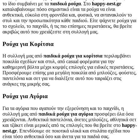
το ίδιο συμβαίνει με τα
παιδικά ρούχα
. Στο
happy-nest.gr
καταλαβαίνουμε πόσο σημαντικό είναι τα ρούχα να είναι
ανθεκτικά, εύκολα στη φροντίδα και, φυσικά, να αντανακλούν το
στυλ και την προσωπικότητα κάθε παιδιού. Είτε ψάχνετε ρούχα για
το σχολείο, το παιχνίδι, ή τις πιο επίσημες περιστάσεις, θα βρείτε
ακριβώς αυτό που χρειάζεστε στη συλλογή μας.
Ρούχα για Κορίτσια
Η συλλογή μας από
παιδικά ρούχα για κορίτσια
περιλαμβάνει
ποικιλία σχεδίων και στυλ, από casual φορέματα για την
καθημερινή βόλτα μέχρι κομψές επιλογές για ειδικές περιστάσεις.
Προσφέρουμε επίσης μια μεγάλη ποικιλία από μπλούζες, φούστες,
παντελόνια και σετ για να διαλέξετε αυτό που ταιριάζει στις
ανάγκες της μικρής σας.
Ρούχα για Αγόρια
Για τα αγόρια που αγαπούν την εξερεύνηση και το παιχνίδι, η
συλλογή μας από
παιδικά ρούχα για αγόρια
προσφέρει όλα όσα
χρειάζονται. Ανθεκτικά παντελόνια, άνετες μπλούζες, αθλητικά σετ
και τζάκετ είναι μερικές από τις επιλογές που θα βρείτε στο
happy-
nest.gr
. Επενδύουμε σε ποιοτικά υλικά και στυλάτα σχέδια που
είναι τόσο ανθεκτικά όσο και άνετα για τα παιδιά σας.