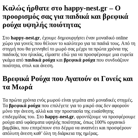
Καλώς ήρθατε στο happy-nest.gr – Ο
προορισμός σας για παιδικά και βρεφικά
ρούχα υψηλής ποιότητας
Στο
happy-nest.gr
, έχουμε δημιουργήσει έναν μοναδικό online
χώρο για γονείς που θέλουν το καλύτερο για τα παιδιά τους. Από τη
στιγμή που θα γεννηθεί το μωρό σας μέχρι τα πρώτα χρόνια της
παιδικής του ηλικίας, είμαστε εδώ για να προσφέρουμε μια ευρεία
γκάμα από
παιδικά ρούχα
και
βρεφικά ρούχα
που συνδυάζουν
ποιότητα, στυλ και άνεση.
Βρεφικά Ρούχα που Αγαπούν οι Γονείς και
τα Μωρά
Τα πρώτα χρόνια ενός μωρού είναι γεμάτα από μοναδικές στιγμές.
Τα
βρεφικά ρούχα
που επιλέγετε για το μικρό σας δεν αφορούν
μόνο την άνεση, αλλά και την προστασία της ευαίσθητης
επιδερμίδας του. Στο
happy-nest.gr
, φροντίζουμε να προσφέρουμε
ρούχα από υφάσματα υψηλής ποιότητας, όπως 100% οργανικό
βαμβάκι, που επιτρέπουν στο δέρμα να αναπνέει και προσφέρουν
απόλυτη άνεση καθ’ όλη τη διάρκεια της ημέρας.