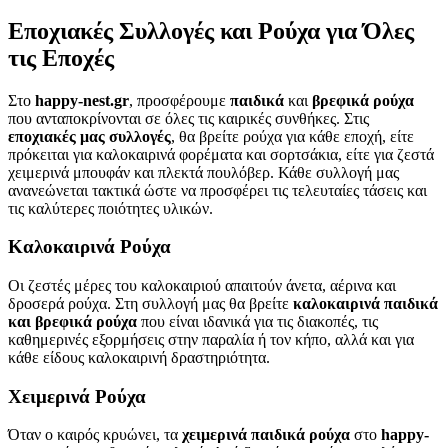
Εποχιακές Συλλογές και Ρούχα για Όλες
τις Εποχές
Στο
happy-nest.gr
, προσφέρουμε
παιδικά
και
βρεφικά ρούχα
που ανταποκρίνονται σε όλες τις καιρικές συνθήκες. Στις
εποχιακές μας συλλογές
, θα βρείτε ρούχα για κάθε εποχή, είτε
πρόκειται για καλοκαιρινά φορέματα και σορτσάκια, είτε για ζεστά
χειμερινά μπουφάν και πλεκτά πουλόβερ. Κάθε συλλογή μας
ανανεώνεται τακτικά ώστε να προσφέρει τις τελευταίες τάσεις και
τις καλύτερες ποιότητες υλικών.
Καλοκαιρινά Ρούχα
Οι ζεστές μέρες του καλοκαιριού απαιτούν άνετα, αέρινα και
δροσερά ρούχα. Στη συλλογή μας θα βρείτε
καλοκαιρινά παιδικά
και βρεφικά ρούχα
που είναι ιδανικά για τις διακοπές, τις
καθημερινές εξορμήσεις στην παραλία ή τον κήπο, αλλά και για
κάθε είδους καλοκαιρινή δραστηριότητα.
Χειμερινά Ρούχα
Όταν ο καιρός κρυώνει, τα
χειμερινά παιδικά ρούχα
στο
happy-