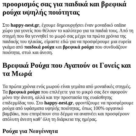
προορισμός σας για παιδικά και βρεφικά
ρούχα υψηλής ποιότητας
Στο
happy-nest.gr
, έχουμε δημιουργήσει έναν μοναδικό online
χώρο για γονείς που θέλουν το καλύτερο για τα παιδιά τους. Από τη
στιγμή που θα γεννηθεί το μωρό σας μέχρι τα πρώτα χρόνια της
παιδικής του ηλικίας, είμαστε εδώ για να προσφέρουμε μια ευρεία
γκάμα από
παιδικά ρούχα
και
βρεφικά ρούχα
που συνδυάζουν
ποιότητα, στυλ και άνεση.
Βρεφικά Ρούχα που Αγαπούν οι Γονείς και
τα Μωρά
Τα πρώτα χρόνια ενός μωρού είναι γεμάτα από μοναδικές στιγμές.
Τα
βρεφικά ρούχα
που επιλέγετε για το μικρό σας δεν αφορούν
μόνο την άνεση, αλλά και την προστασία της ευαίσθητης
επιδερμίδας του. Στο
happy-nest.gr
, φροντίζουμε να προσφέρουμε
ρούχα από υφάσματα υψηλής ποιότητας, όπως 100% οργανικό
βαμβάκι, που επιτρέπουν στο δέρμα να αναπνέει και προσφέρουν
απόλυτη άνεση καθ’ όλη τη διάρκεια της ημέρας.
Ρούχα για Νεογέννητα