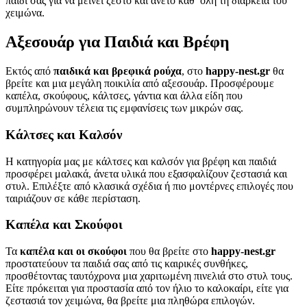
παιδί σας για να μείνει ζεστό και άνετο καθ’ όλη τη διάρκεια του
χειμώνα.
Αξεσουάρ για Παιδιά και Βρέφη
Εκτός από
παιδικά και βρεφικά ρούχα
, στο
happy-nest.gr
θα
βρείτε και μια μεγάλη ποικιλία από αξεσουάρ. Προσφέρουμε
καπέλα, σκούφους, κάλτσες, γάντια και άλλα είδη που
συμπληρώνουν τέλεια τις εμφανίσεις των μικρών σας.
Κάλτσες και Καλσόν
Η κατηγορία μας με κάλτσες και καλσόν για βρέφη και παιδιά
προσφέρει μαλακά, άνετα υλικά που εξασφαλίζουν ζεστασιά και
στυλ. Επιλέξτε από κλασικά σχέδια ή πιο μοντέρνες επιλογές που
ταιριάζουν σε κάθε περίσταση.
Καπέλα και Σκούφοι
Τα
καπέλα και οι σκούφοι
που θα βρείτε στο
happy-nest.gr
προστατεύουν τα παιδιά σας από τις καιρικές συνθήκες,
προσθέτοντας ταυτόχρονα μια χαριτωμένη πινελιά στο στυλ τους.
Είτε πρόκειται για προστασία από τον ήλιο το καλοκαίρι, είτε για
ζεστασιά τον χειμώνα, θα βρείτε μια πληθώρα επιλογών.