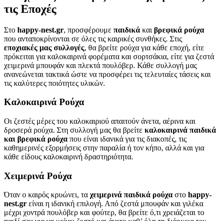
τις Εποχές
Στο
happy-nest.gr
, προσφέρουμε
παιδικά
και
βρεφικά ρούχα
που ανταποκρίνονται σε όλες τις καιρικές συνθήκες. Στις
εποχιακές μας συλλογές
, θα βρείτε ρούχα για κάθε εποχή, είτε
πρόκειται για καλοκαιρινά φορέματα και σορτσάκια, είτε για ζεστά
χειμερινά μπουφάν και πλεκτά πουλόβερ. Κάθε συλλογή μας
ανανεώνεται τακτικά ώστε να προσφέρει τις τελευταίες τάσεις και
τις καλύτερες ποιότητες υλικών.
Καλοκαιρινά Ρούχα
Οι ζεστές μέρες του καλοκαιριού απαιτούν άνετα, αέρινα και
δροσερά ρούχα. Στη συλλογή μας θα βρείτε
καλοκαιρινά παιδικά
και βρεφικά ρούχα
που είναι ιδανικά για τις διακοπές, τις
καθημερινές εξορμήσεις στην παραλία ή τον κήπο, αλλά και για
κάθε είδους καλοκαιρινή δραστηριότητα.
Χειμερινά Ρούχα
Όταν ο καιρός κρυώνει, τα
χειμερινά παιδικά ρούχα
στο
happy-
nest.gr
είναι η ιδανική επιλογή. Από ζεστά μπουφάν και γιλέκα
μέχρι χοντρά πουλόβερ και φούτερ, θα βρείτε ό,τι χρειάζεται το