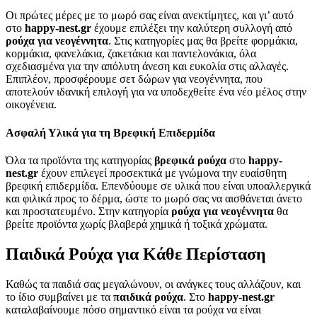
Οι πρώτες μέρες με το μωρό σας είναι ανεκτίμητες, και γι’ αυτό
στο
happy-nest.gr
έχουμε επιλέξει την καλύτερη συλλογή από
ρούχα για νεογέννητα
. Στις κατηγορίες μας θα βρείτε φορμάκια,
κορμάκια, φανελάκια, ζακετάκια και παντελονάκια, όλα
σχεδιασμένα για την απόλυτη άνεση και ευκολία στις αλλαγές.
Επιπλέον, προσφέρουμε σετ δώρων για νεογέννητα, που
αποτελούν ιδανική επιλογή για να υποδεχθείτε ένα νέο μέλος στην
οικογένεια.
Ασφαλή Υλικά για τη Βρεφική Επιδερμίδα
Όλα τα προϊόντα της κατηγορίας
βρεφικά ρούχα
στο
happy-
nest.gr
έχουν επιλεγεί προσεκτικά με γνώμονα την ευαίσθητη
βρεφική επιδερμίδα. Επενδύουμε σε υλικά που είναι υποαλλεργικά
και φιλικά προς το δέρμα, ώστε το μωρό σας να αισθάνεται άνετο
και προστατευμένο. Στην κατηγορία
ρούχα για νεογέννητα
θα
βρείτε προϊόντα χωρίς βλαβερά χημικά ή τοξικά χρώματα.
Παιδικά Ρούχα για Κάθε Περίσταση
Καθώς τα παιδιά σας μεγαλώνουν, οι ανάγκες τους αλλάζουν, και
το ίδιο συμβαίνει με τα
παιδικά ρούχα
. Στο
happy-nest.gr
καταλαβαίνουμε πόσο σημαντικό είναι τα ρούχα να είναι