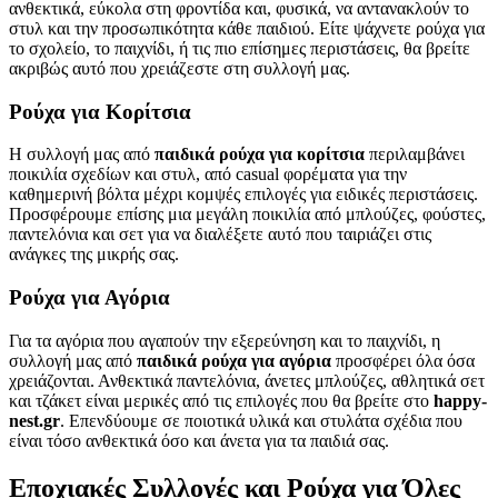
ανθεκτικά, εύκολα στη φροντίδα και, φυσικά, να αντανακλούν το
στυλ και την προσωπικότητα κάθε παιδιού. Είτε ψάχνετε ρούχα για
το σχολείο, το παιχνίδι, ή τις πιο επίσημες περιστάσεις, θα βρείτε
ακριβώς αυτό που χρειάζεστε στη συλλογή μας.
Ρούχα για Κορίτσια
Η συλλογή μας από
παιδικά ρούχα για κορίτσια
περιλαμβάνει
ποικιλία σχεδίων και στυλ, από casual φορέματα για την
καθημερινή βόλτα μέχρι κομψές επιλογές για ειδικές περιστάσεις.
Προσφέρουμε επίσης μια μεγάλη ποικιλία από μπλούζες, φούστες,
παντελόνια και σετ για να διαλέξετε αυτό που ταιριάζει στις
ανάγκες της μικρής σας.
Ρούχα για Αγόρια
Για τα αγόρια που αγαπούν την εξερεύνηση και το παιχνίδι, η
συλλογή μας από
παιδικά ρούχα για αγόρια
προσφέρει όλα όσα
χρειάζονται. Ανθεκτικά παντελόνια, άνετες μπλούζες, αθλητικά σετ
και τζάκετ είναι μερικές από τις επιλογές που θα βρείτε στο
happy-
nest.gr
. Επενδύουμε σε ποιοτικά υλικά και στυλάτα σχέδια που
είναι τόσο ανθεκτικά όσο και άνετα για τα παιδιά σας.
Εποχιακές Συλλογές και Ρούχα για Όλες