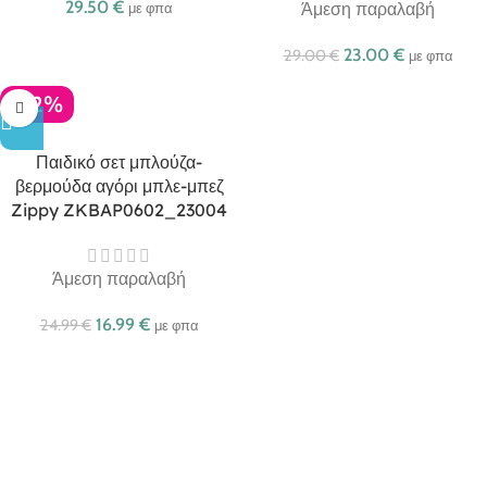
29.50
€
Άμεση παραλαβή
με φπα
23.00
€
29.00
€
με φπα
-32%
Παιδικό σετ μπλούζα-
βερμούδα αγόρι μπλε-μπεζ
Zippy ZKBAP0602_23004
Άμεση παραλαβή
16.99
€
24.99
€
με φπα