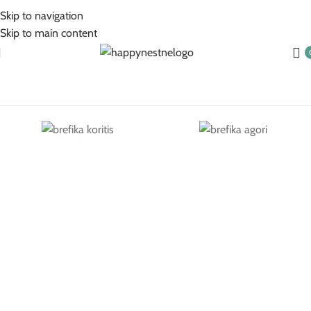
5% Επιπλέον έκπτωση για πληρωμές με κάρτα!
Skip to navigation
Skip to main content
Βρεφικά Για Κορίτσι
Βρεφικά Για Αγόρι