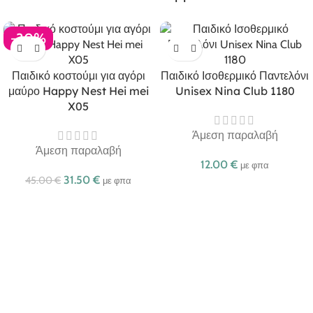
-30%
Παιδικό κοστούμι για αγόρι
Παιδικό Ισοθερμικό Παντελόνι
μαύρο Happy Nest Hei mei
Unisex Nina Club 1180
X05
Άμεση παραλαβή
Άμεση παραλαβή
12.00
€
με φπα
31.50
€
45.00
€
με φπα