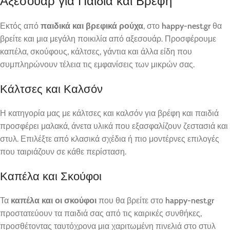
Αξεσουάρ για Παιδιά και Βρέφη
Εκτός από
παιδικά και βρεφικά ρούχα
, στο
happy-nest.gr
θα
βρείτε και μια μεγάλη ποικιλία από αξεσουάρ. Προσφέρουμε
καπέλα, σκούφους, κάλτσες, γάντια και άλλα είδη που
συμπληρώνουν τέλεια τις εμφανίσεις των μικρών σας.
Κάλτσες και Καλσόν
Η κατηγορία μας με κάλτσες και καλσόν για βρέφη και παιδιά
προσφέρει μαλακά, άνετα υλικά που εξασφαλίζουν ζεστασιά και
στυλ. Επιλέξτε από κλασικά σχέδια ή πιο μοντέρνες επιλογές
που ταιριάζουν σε κάθε περίσταση.
Καπέλα και Σκούφοι
Τα
καπέλα και οι σκούφοι
που θα βρείτε στο
happy-nest.gr
προστατεύουν τα παιδιά σας από τις καιρικές συνθήκες,
προσθέτοντας ταυτόχρονα μια χαριτωμένη πινελιά στο στυλ