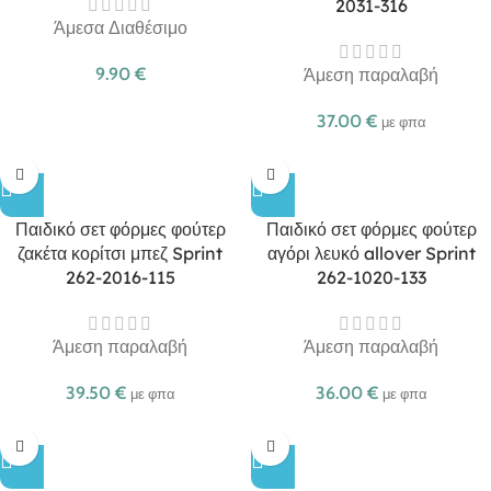
2031-316
Άμεσα Διαθέσιμο
9.90
€
Άμεση παραλαβή
37.00
€
με φπα
Παιδικό σετ φόρμες φούτερ
Παιδικό σετ φόρμες φούτερ
ζακέτα κορίτσι μπεζ Sprint
αγόρι λευκό allover Sprint
262-2016-115
262-1020-133
Άμεση παραλαβή
Άμεση παραλαβή
39.50
€
36.00
€
με φπα
με φπα