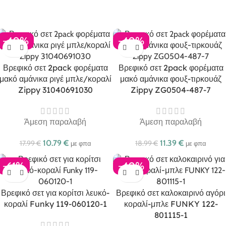
-40%
-40%
Βρεφικό σετ 2pack φορέματα
Βρεφικό σετ 2pack φορέματα
μακό αμάνικα ριγέ μπλε/κοραλί
μακό αμάνικα φουξ-τιρκουάζ
Zippy 31040691030
Zippy ZG0504-487-7
Άμεση παραλαβή
Άμεση παραλαβή
10.79
€
11.39
€
17.99
€
18.99
€
με φπα
με φπα
-61%
-40%
Βρεφικό σετ για κορίτσι λευκό-
Βρεφικό σετ καλοκαιρινό αγόρι
κοραλί Funky 119-060120-1
κοραλί-μπλε FUNKY 122-
801115-1