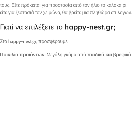
τους. Είτε πρόκειται για προστασία από τον ήλιο το καλοκαίρι,
είτε για ζεστασιά τον χειμώνα, θα βρείτε μια πληθώρα επιλογών.
Γιατί να επιλέξετε το happy-nest.gr;
Στο
happy-nest.gr
, προσφέρουμε:
Ποικιλία προϊόντων
: Μεγάλη γκάμα από
παιδικά και βρεφικά
ρούχα
για κάθε ηλικία και περίσταση.
Υψηλή ποιότητα
: Όλα τα προϊόντα μας έχουν επιλεγεί με
αυστηρά κριτήρια για να εξασφαλίσουν την άνεση και την
ασφάλεια των παιδιών σας.
Εξαιρετικές τιμές
: Συνδυάζουμε την ποιότητα με
ανταγωνιστικές τιμές, ώστε να μπορείτε να ντύσετε τα παιδιά
σας με το καλύτερο χωρίς να επιβαρύνεστε οικονομικά.
Γρήγορη αποστολή
: Αποστέλλουμε γρήγορα και αξιόπιστα σε
όλη την Ελλάδα, με δυνατότητα παρακολούθησης της
αποστολής σας.