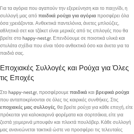
Για τα αγόρια που αγαπούν την εξερεύνηση και το παιχνίδι, η
συλλογή μας από
παιδικά ρούχα για αγόρια
προσφέρει όλα
όσα χρειάζονται. Ανθεκτικά παντελόνια, άνετες μπλούζες,
αθλητικά σετ και τζάκετ είναι μερικές από τις επιλογές που θα
βρείτε στο
happy-nest.gr
. Επενδύουμε σε ποιοτικά υλικά και
στυλάτα σχέδια που είναι τόσο ανθεκτικά όσο και άνετα για τα
παιδιά σας.
Εποχιακές Συλλογές και Ρούχα για Όλες
τις Εποχές
Στο
happy-nest.gr
, προσφέρουμε
παιδικά
και
βρεφικά ρούχα
που ανταποκρίνονται σε όλες τις καιρικές συνθήκες. Στις
εποχιακές μας συλλογές
, θα βρείτε ρούχα για κάθε εποχή, είτε
πρόκειται για καλοκαιρινά φορέματα και σορτσάκια, είτε για
ζεστά χειμερινά μπουφάν και πλεκτά πουλόβερ. Κάθε συλλογή
μας ανανεώνεται τακτικά ώστε να προσφέρει τις τελευταίες