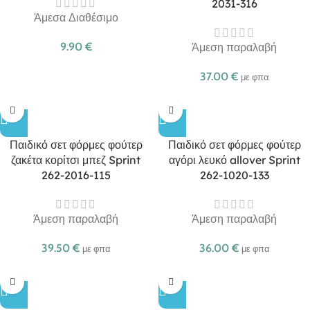
2031-316
Άμεσα Διαθέσιμο
9.90
€
Άμεση παραλαβή
37.00
€
με φπα
Παιδικό σετ φόρμες φούτερ
Παιδικό σετ φόρμες φούτερ
ζακέτα κορίτσι μπεζ Sprint
αγόρι λευκό allover Sprint
262-2016-115
262-1020-133
Άμεση παραλαβή
Άμεση παραλαβή
39.50
€
36.00
€
με φπα
με φπα