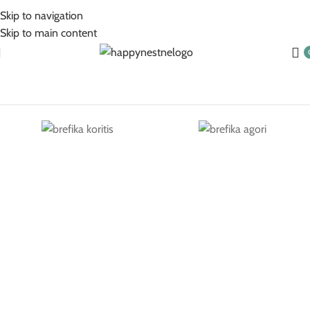
5% Επιπλέον έκπτωση για πληρωμές με κάρτα!
Skip to navigation
Skip to main content
Βρεφικά Για Κορίτσι
Βρεφικά Για Αγόρι