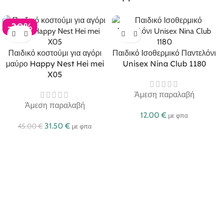
-30%
Παιδικό κοστούμι για αγόρι
Παιδικό Ισοθερμικό Παντελόνι
μαύρο Happy Nest Hei mei
Unisex Nina Club 1180
X05
Άμεση παραλαβή
Άμεση παραλαβή
12.00
€
με φπα
31.50
€
45.00
€
με φπα