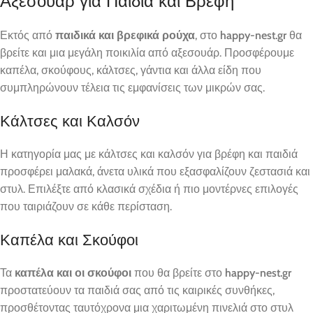
Αξεσουάρ για Παιδιά και Βρέφη
Εκτός από
παιδικά και βρεφικά ρούχα
, στο
happy-nest.gr
θα
βρείτε και μια μεγάλη ποικιλία από αξεσουάρ. Προσφέρουμε
καπέλα, σκούφους, κάλτσες, γάντια και άλλα είδη που
συμπληρώνουν τέλεια τις εμφανίσεις των μικρών σας.
Κάλτσες και Καλσόν
Η κατηγορία μας με κάλτσες και καλσόν για βρέφη και παιδιά
προσφέρει μαλακά, άνετα υλικά που εξασφαλίζουν ζεστασιά και
στυλ. Επιλέξτε από κλασικά σχέδια ή πιο μοντέρνες επιλογές
που ταιριάζουν σε κάθε περίσταση.
Καπέλα και Σκούφοι
Τα
καπέλα και οι σκούφοι
που θα βρείτε στο
happy-nest.gr
προστατεύουν τα παιδιά σας από τις καιρικές συνθήκες,
προσθέτοντας ταυτόχρονα μια χαριτωμένη πινελιά στο στυλ