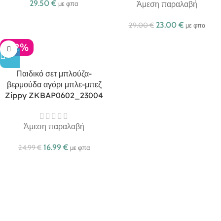
29.50
€
Άμεση παραλαβή
με φπα
23.00
€
29.00
€
με φπα
-32%
Παιδικό σετ μπλούζα-
βερμούδα αγόρι μπλε-μπεζ
Zippy ZKBAP0602_23004
Άμεση παραλαβή
16.99
€
24.99
€
με φπα