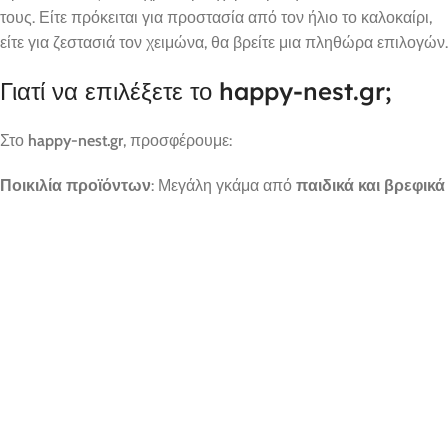
τους. Είτε πρόκειται για προστασία από τον ήλιο το καλοκαίρι,
είτε για ζεστασιά τον χειμώνα, θα βρείτε μια πληθώρα επιλογών.
Γιατί να επιλέξετε το happy-nest.gr;
Στο
happy-nest.gr
, προσφέρουμε:
Ποικιλία προϊόντων
: Μεγάλη γκάμα από
παιδικά και βρεφικά
ρούχα
για κάθε ηλικία και περίσταση.
Υψηλή ποιότητα
: Όλα τα προϊόντα μας έχουν επιλεγεί με
αυστηρά κριτήρια για να εξασφαλίσουν την άνεση και την
ασφάλεια των παιδιών σας.
Εξαιρετικές τιμές
: Συνδυάζουμε την ποιότητα με
ανταγωνιστικές τιμές, ώστε να μπορείτε να ντύσετε τα παιδιά
σας με το καλύτερο χωρίς να επιβαρύνεστε οικονομικά.
Γρήγορη αποστολή
: Αποστέλλουμε γρήγορα και αξιόπιστα σε
όλη την Ελλάδα, με δυνατότητα παρακολούθησης της
αποστολής σας.