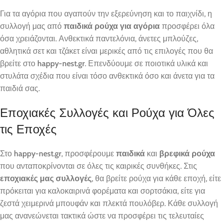
Για τα αγόρια που αγαπούν την εξερεύνηση και το παιχνίδι, η
συλλογή μας από
παιδικά ρούχα για αγόρια
προσφέρει όλα
όσα χρειάζονται. Ανθεκτικά παντελόνια, άνετες μπλούζες,
αθλητικά σετ και τζάκετ είναι μερικές από τις επιλογές που θα
βρείτε στο
happy-nest.gr
. Επενδύουμε σε ποιοτικά υλικά και
στυλάτα σχέδια που είναι τόσο ανθεκτικά όσο και άνετα για τα
παιδιά σας.
Εποχιακές Συλλογές και Ρούχα για Όλες
τις Εποχές
Στο
happy-nest.gr
, προσφέρουμε
παιδικά
και
βρεφικά ρούχα
που ανταποκρίνονται σε όλες τις καιρικές συνθήκες. Στις
εποχιακές μας συλλογές
, θα βρείτε ρούχα για κάθε εποχή, είτε
πρόκειται για καλοκαιρινά φορέματα και σορτσάκια, είτε για
ζεστά χειμερινά μπουφάν και πλεκτά πουλόβερ. Κάθε συλλογή
μας ανανεώνεται τακτικά ώστε να προσφέρει τις τελευταίες