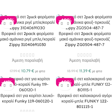
-40%
-40%
Βρεφικό σετ 2pack φορέματα
Βρεφικό σετ 2pack φορέματα
μακό αμάνικα ριγέ μπλε/κοραλί
μακό αμάνικα φουξ-τιρκουάζ
Zippy 31040691030
Zippy ZG0504-487-7
Άμεση παραλαβή
Άμεση παραλαβή
10.79
€
11.39
€
17.99
€
18.99
€
με φπα
με φπα
-61%
-40%
Βρεφικό σετ για κορίτσι λευκό-
Βρεφικό σετ καλοκαιρινό αγόρι
κοραλί Funky 119-060120-1
κοραλί-μπλε FUNKY 122-
801115-1